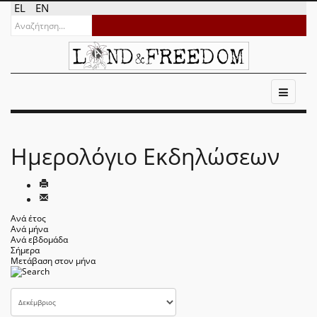
EL
EN
Ημερολόγιο Εκδηλώσεων
Ανά έτος
Ανά μήνα
Ανά εβδομάδα
Σήμερα
Μετάβαση στον μήνα