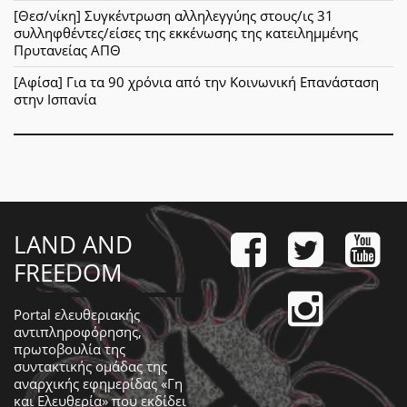
[Θεσ/νίκη] Συγκέντρωση αλληλεγγύης στους/ις 31
συλληφθέντες/είσες της εκκένωσης της κατειλημμένης
Πρυτανείας ΑΠΘ
[Αφίσα] Για τα 90 χρόνια από την Κοινωνική Επανάσταση
στην Ισπανία
LAND AND
FREEDOM
Portal ελευθεριακής
αντιπληροφόρησης,
πρωτοβουλία της
συντακτικής ομάδας της
αναρχικής εφημερίδας «Γη
και Ελευθερία» που εκδίδει