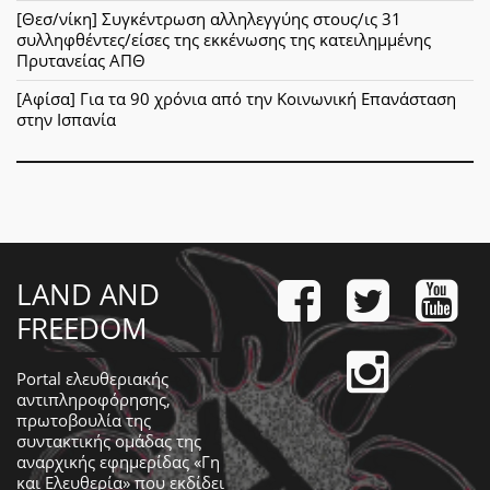
[Θεσ/νίκη] Συγκέντρωση αλληλεγγύης στους/ις 31
συλληφθέντες/είσες της εκκένωσης της κατειλημμένης
Πρυτανείας ΑΠΘ
[Αφίσα] Για τα 90 χρόνια από την Κοινωνική Επανάσταση
στην Ισπανία
LAND AND
FREEDOM
Portal ελευθεριακής
αντιπληροφόρησης,
πρωτοβουλία της
συντακτικής ομάδας της
αναρχικής εφημερίδας «Γη
και Ελευθερία» που εκδίδει