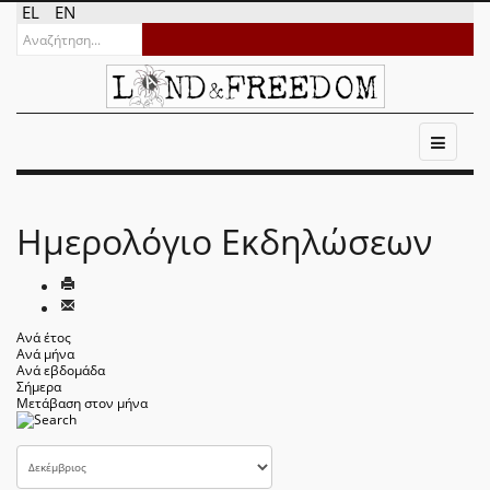
EL
EN
Ημερολόγιο Εκδηλώσεων
Ανά έτος
Ανά μήνα
Ανά εβδομάδα
Σήμερα
Μετάβαση στον μήνα