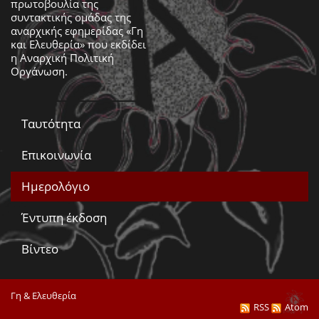
πρωτοβουλία της
συντακτικής ομάδας της
αναρχικής εφημερίδας «Γη
και Ελευθερία» που εκδίδει
η
Αναρχική Πολιτική
Οργάνωση
.
Ταυτότητα
Επικοινωνία
Ημερολόγιο
Έντυπη έκδοση
Βίντεο
Γη & Ελευθερία
RSS
Atom