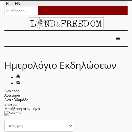
EL
EN
Ημερολόγιο Εκδηλώσεων
Ανά έτος
Ανά μήνα
Ανά εβδομάδα
Σήμερα
Μετάβαση στον μήνα