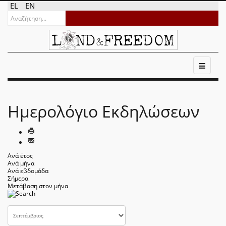
EL
EN
Ημερολόγιο Εκδηλώσεων
Ανά έτος
Ανά μήνα
Ανά εβδομάδα
Σήμερα
Μετάβαση στον μήνα