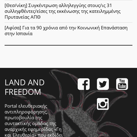
[Θεσ/νίκη] Συγκέντρωση αλληλεγγύης στους/ις 31
συλληφθέντες/είσες της εκκένωσης της κατειλημμένης
Πρυτανείας ΑΠΘ
[Αφίσα] Για τα 90 χρόνια από την Κοινωνική Επανάσταση
στην Ισπανία
LAND AND
FREEDOM
Portal ελευθεριακής
αντιπληροφόρησης,
πρωτοβουλία της
συντακτικής ομάδας της
αναρχικής εφημερίδας «Γη
και Ελευθερία» που εκδίδει