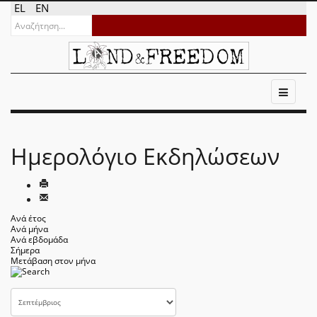
EL
EN
Ημερολόγιο Εκδηλώσεων
Ανά έτος
Ανά μήνα
Ανά εβδομάδα
Σήμερα
Μετάβαση στον μήνα