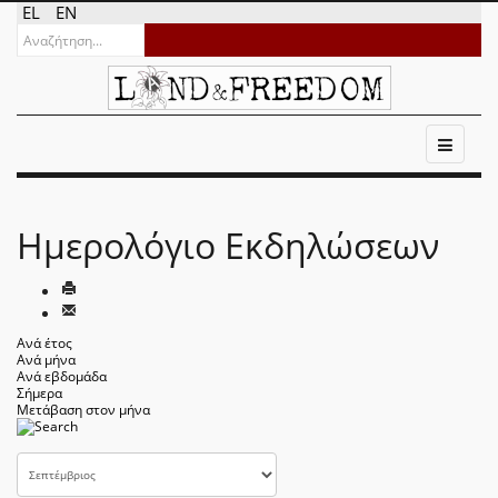
EL
EN
Ημερολόγιο Εκδηλώσεων
Ανά έτος
Ανά μήνα
Ανά εβδομάδα
Σήμερα
Μετάβαση στον μήνα