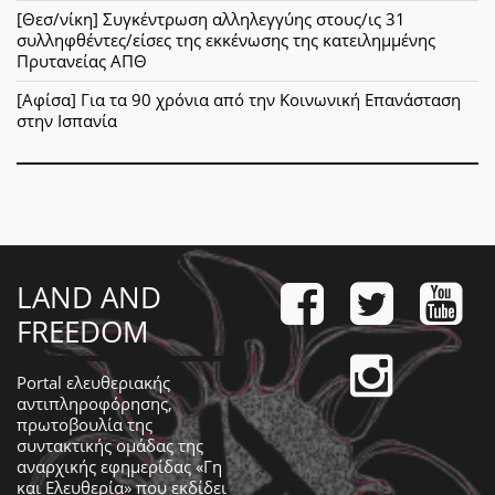
[Θεσ/νίκη] Συγκέντρωση αλληλεγγύης στους/ις 31
συλληφθέντες/είσες της εκκένωσης της κατειλημμένης
Πρυτανείας ΑΠΘ
[Αφίσα] Για τα 90 χρόνια από την Κοινωνική Επανάσταση
στην Ισπανία
LAND AND
FREEDOM
Portal ελευθεριακής
αντιπληροφόρησης,
πρωτοβουλία της
συντακτικής ομάδας της
αναρχικής εφημερίδας «Γη
και Ελευθερία» που εκδίδει