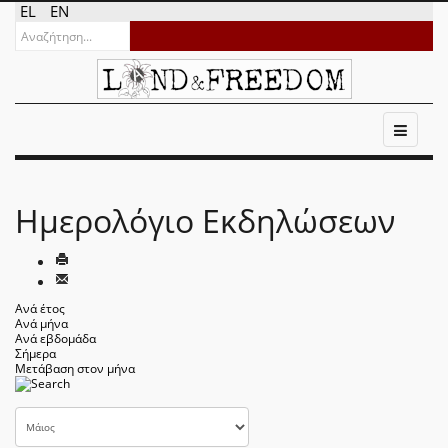
EL
EN
Ημερολόγιο Εκδηλώσεων
Ανά έτος
Ανά μήνα
Ανά εβδομάδα
Σήμερα
Μετάβαση στον μήνα