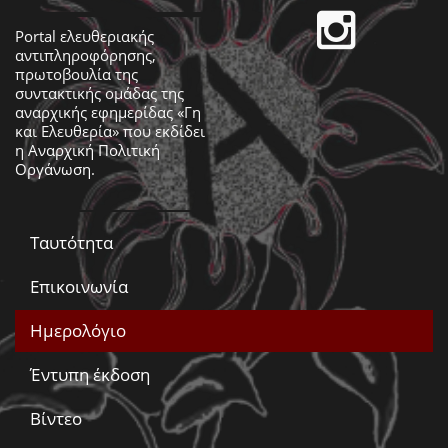
Portal ελευθεριακής
αντιπληροφόρησης,
πρωτοβουλία της
συντακτικής ομάδας της
αναρχικής εφημερίδας «Γη
και Ελευθερία» που εκδίδει
η
Αναρχική Πολιτική
Οργάνωση
.
Ταυτότητα
Επικοινωνία
Ημερολόγιο
Έντυπη έκδοση
Βίντεο