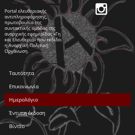
Portal ελευθεριακής
αντιπληροφόρησης,
πρωτοβουλία της
συντακτικής ομάδας της
αναρχικής εφημερίδας «Γη
και Ελευθερία» που εκδίδει
η
Αναρχική Πολιτική
Οργάνωση
.
Ταυτότητα
Επικοινωνία
Ημερολόγιο
Έντυπη έκδοση
Βίντεο