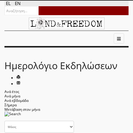
EL
EN
Ημερολόγιο Εκδηλώσεων
Ανά έτος
Ανά μήνα
Ανά εβδομάδα
Σήμερα
Μετάβαση στον μήνα