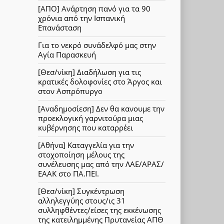
[ΑΠΟ] Ανάρτηση πανό για τα 90
χρόνια από την Ισπανική
Επανάσταση
Για το νεκρό συνάδελφό μας στην
Αγία Παρασκευή
[Θεσ/νίκη] Διαδήλωση για τις
κρατικές δολοφονίες στο Άργος και
στον Ασπρόπυργο
[Αναδημοσίεση] Δεν θα κανουμε την
προεκλογική γαρνιτούρα μιας
κυβέρνησης που καταρρέει
[Αθήνα] Καταγγελία για την
στοχοποίηση μέλους της
συνέλευσης μας από την ΛΑΕ/ΑΡΑΣ/
ΕΑΑΚ στο ΠΑ.ΠΕΙ.
[Θεσ/νίκη] Συγκέντρωση
αλληλεγγύης στους/ις 31
συλληφθέντες/είσες της εκκένωσης
της κατειλημμένης Πρυτανείας ΑΠΘ