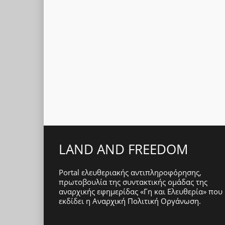
LAND AND FREEDOM
Portal ελευθεριακής αντιπληροφόρησης,
πρωτοβουλία της συντακτικής ομάδας της
αναρχικής εφημερίδας «Γη και Ελευθερία» που
εκδίδει η
Αναρχική Πολιτική Οργάνωση
.