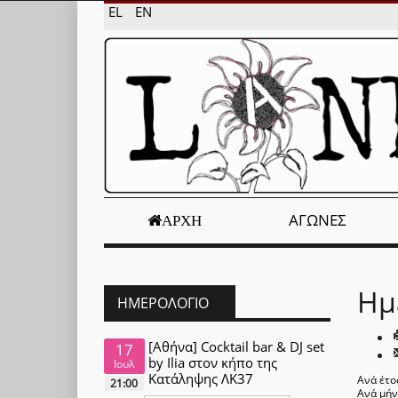
EL
EN
ΑΓΏΝΕΣ
ΑΡΧΉ
Ημ
ΗΜΕΡΟΛΌΓΙΟ
[Αθήνα] Cocktail bar & DJ set
17
by Ilia στον κήπο της
Ιουλ
Κατάληψης ΛΚ37
Ανά έτο
21:00
Ανά μή