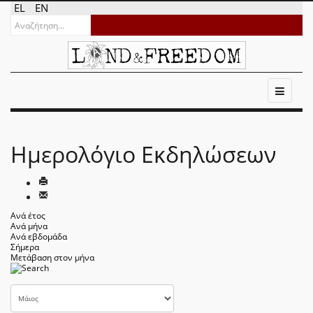
EL
EN
Ημερολόγιο Εκδηλώσεων
Ανά έτος
Ανά μήνα
Ανά εβδομάδα
Σήμερα
Μετάβαση στον μήνα