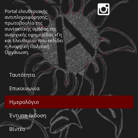
Portal ελευθεριακής
αντιπληροφόρησης,
πρωτοβουλία της
συντακτικής ομάδας της
αναρχικής εφημερίδας «Γη
και Ελευθερία» που εκδίδει
η
Αναρχική Πολιτική
Οργάνωση
.
Ταυτότητα
Επικοινωνία
Ημερολόγιο
Έντυπη έκδοση
Βίντεο