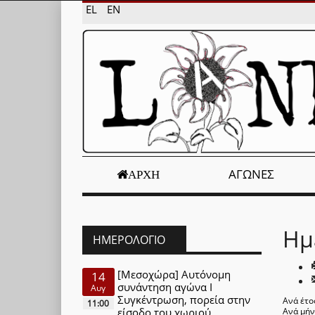
EL
EN
ΑΓΏΝΕΣ
ΑΡΧΉ
Ημ
ΗΜΕΡΟΛΌΓΙΟ
[Μεσοχώρα] Αυτόνομη
14
συνάντηση αγώνα Ι
Αυγ
Συγκέντρωση, πορεία στην
Ανά έτο
11:00
είσοδο του χωριού
Ανά μή