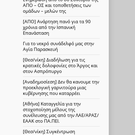
ΑΠΟ – ΟΣ και τοποθετήσεις των
ομάδων – μελών της
[ΑΠΟ] Ανάρτηση πανό για τα 90
χρόνια από την Ισπανική
Επανάσταση
Για το νεκρό συνάδελφό μας στην
Αγία Παρασκευή
[Θεσ/νίκη] Διαδήλωση για τις
κρατικές δολοφονίες στο Άργος και
στον Ασπρόπυργο
[Αναδημοσίεση] Δεν θα κανουμε την
προεκλογική γαρνιτούρα μιας
κυβέρνησης που καταρρέει
[Αθήνα] Καταγγελία για την
στοχοποίηση μέλους της
συνέλευσης μας από την ΛΑΕ/ΑΡΑΣ/
ΕΑΑΚ στο ΠΑ.ΠΕΙ.
[Θεσ/νίκη] Συγκέντρωση