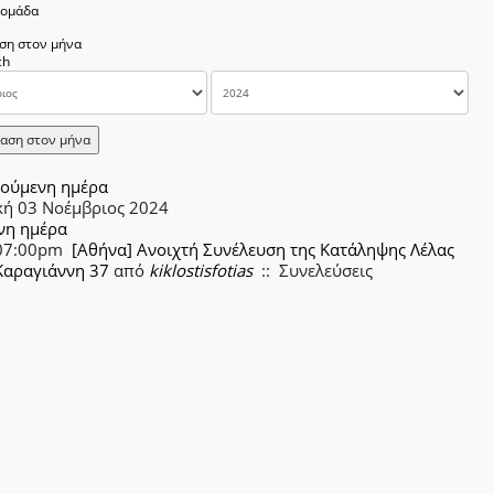
δομάδα
ση στον μήνα
αση στον μήνα
ούμενη ημέρα
κή 03 Νοέμβριος 2024
νη ημέρα
07:00pm
[Αθήνα] Ανοιχτή Συνέλευση της Κατάληψης Λέλας
Καραγιάννη 37
από
kiklostisfotias
:: Συνελεύσεις