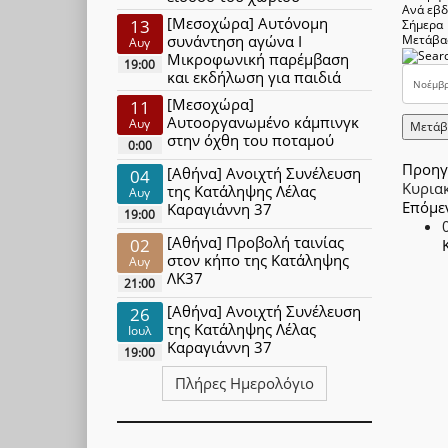
Ανά εβ
[Μεσοχώρα] Αυτόνομη
13
Σήμερα
συνάντηση αγώνα Ι
Μετάβα
Αυγ
Μικροφωνική παρέμβαση
19:00
και εκδήλωση για παιδιά
[Μεσοχώρα]
11
Αυτοοργανωμένο κάμπινγκ
Αυγ
Μετάβ
στην όχθη του ποταμού
0:00
Προηγ
[Αθήνα] Ανοιχτή Συνέλευση
04
Κυρια
της Κατάληψης Λέλας
Αυγ
Επόμε
Καραγιάννη 37
19:00
[Αθήνα] Προβολή ταινίας
02
στον κήπο της Κατάληψης
Αυγ
ΛΚ37
21:00
[Αθήνα] Ανοιχτή Συνέλευση
26
της Κατάληψης Λέλας
Ιουλ
Καραγιάννη 37
19:00
Πλήρες Ημερολόγιο