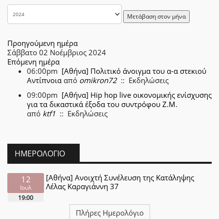
Μετάβαση στον μήνα
Προηγούμενη ημέρα
Σάββατο 02 Νοέμβριος 2024
Επόμενη ημέρα
06:00pm
[Αθήνα] Πολιτικό άνοιγμα του α-α στεκιού
Αντίπνοια
από
omikron72
:: Εκδηλώσεις
09:00pm
[Αθήνα] Hip hop live οικονομικής ενίσχυσης
για τα δικαστικά έξοδα του συντρόφου Ζ.Μ.
από
ktf1
:: Εκδηλώσεις
ΗΜΕΡΟΛΌΓΙΟ
[Αθήνα] Ανοιχτή Συνέλευση της Κατάληψης
12
Λέλας Καραγιάννη 37
Ιουλ
19:00
Πλήρες Ημερολόγιο