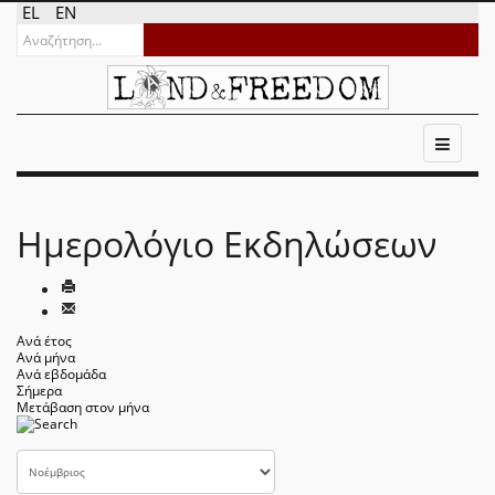
EL
EN
Ημερολόγιο Εκδηλώσεων
Ανά έτος
Ανά μήνα
Ανά εβδομάδα
Σήμερα
Μετάβαση στον μήνα