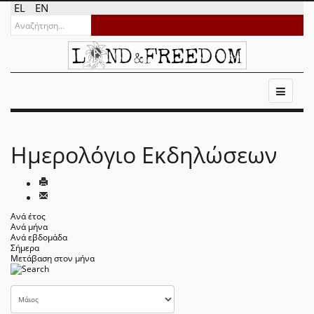
EL
EN
Ημερολόγιο Εκδηλώσεων
Ανά έτος
Ανά μήνα
Ανά εβδομάδα
Σήμερα
Μετάβαση στον μήνα