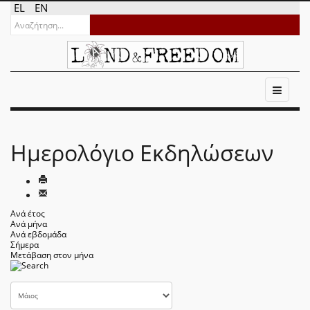
EL
EN
Ημερολόγιο Εκδηλώσεων
Ανά έτος
Ανά μήνα
Ανά εβδομάδα
Σήμερα
Μετάβαση στον μήνα