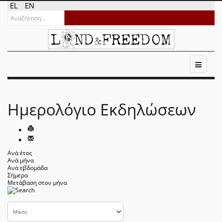
EL
EN
Ημερολόγιο Εκδηλώσεων
Ανά έτος
Ανά μήνα
Ανά εβδομάδα
Σήμερα
Μετάβαση στον μήνα