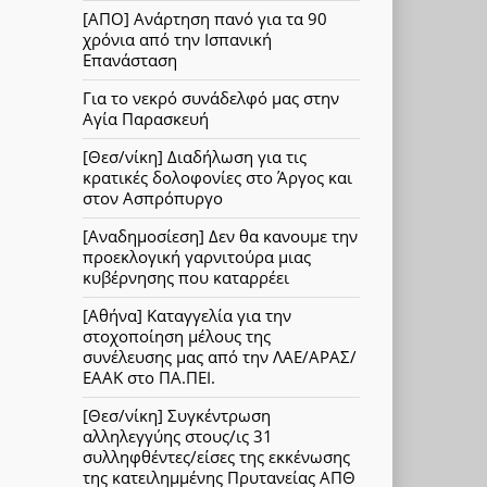
[ΑΠΟ] Ανάρτηση πανό για τα 90
χρόνια από την Ισπανική
Επανάσταση
Για το νεκρό συνάδελφό μας στην
Αγία Παρασκευή
[Θεσ/νίκη] Διαδήλωση για τις
κρατικές δολοφονίες στο Άργος και
στον Ασπρόπυργο
[Αναδημοσίεση] Δεν θα κανουμε την
προεκλογική γαρνιτούρα μιας
κυβέρνησης που καταρρέει
[Αθήνα] Καταγγελία για την
στοχοποίηση μέλους της
συνέλευσης μας από την ΛΑΕ/ΑΡΑΣ/
ΕΑΑΚ στο ΠΑ.ΠΕΙ.
[Θεσ/νίκη] Συγκέντρωση
αλληλεγγύης στους/ις 31
συλληφθέντες/είσες της εκκένωσης
της κατειλημμένης Πρυτανείας ΑΠΘ