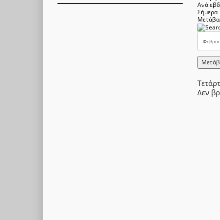
Ανά εβ
Σήμερα
Μετάβα
Μετάβ
Τετάρ
Δεν β