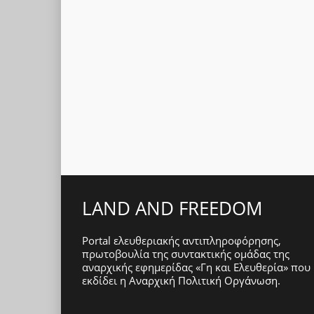
LAND AND FREEDOM
Portal ελευθεριακής αντιπληροφόρησης,
πρωτοβουλία της συντακτικής ομάδας της
αναρχικής εφημερίδας «Γη και Ελευθερία» που
εκδίδει η
Αναρχική Πολιτική Οργάνωση
.