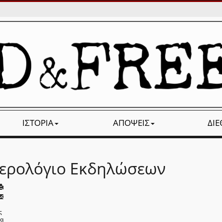
ΙΣΤΟΡΊΑ
ΑΠΌΨΕΙΣ
ΔΙ
ερολόγιο Εκδηλώσεων
ς
να