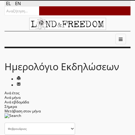
EL
EN
Ημερολόγιο Εκδηλώσεων
Ανά έτος
Ανά μήνα
Ανά εβδομάδα
Σήμερα
Μετάβαση στον μήνα