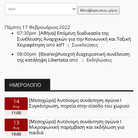
Μετάβαση στον μήνα
Πέμπτη 17 Φεβρουάριος 2022
07:30pm
[Αθήνα] Επόμενη διαδικασία της
Συνέλευσης Αναρχικών για την Κοινωνική και Ταξική
Χειραφέτηση
από
ktf1
:: Συνελεύσεις
08:00pm
[Θεσ/κη]Ανοιχτή διαχειριστική συνέλευση
της κατάληψη Libertatia
από
:: Εκδηλώσεις
ΗΜΕΡΟΛΌΓΙΟ
[Μεσοχώρα] Αυτόνομη συνάντηση αγώνα Ι
14
Συγκέντρωση, πορεία στην είσοδο του χωριού
Αυγ
11:00
[Μεσοχώρα] Αυτόνομη συνάντηση αγώνα Ι
13
Μικροφωνική παρέμβαση και εκδήλωση για
Αυγ
παιδιά
19:00