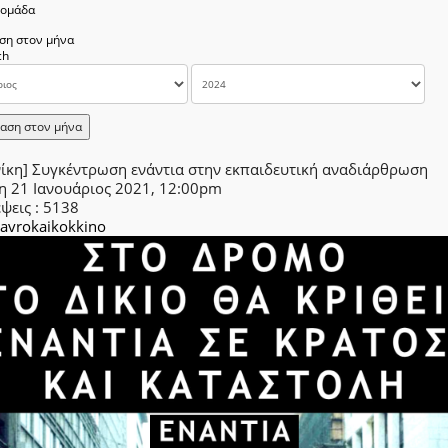
δομάδα
ση στον μήνα
αση στον μήνα
νίκη] Συγκέντρωση ενάντια στην εκπαιδευτική αναδιάρθρωση
η 21 Ιανουάριος 2021, 12:00pm
έψεις
: 5138
avrokaikokkino