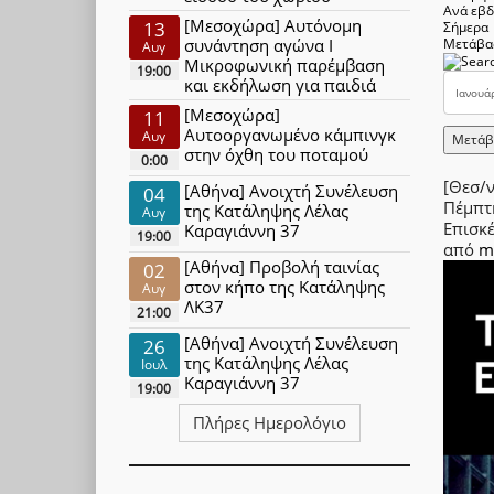
Ανά εβ
[Μεσοχώρα] Αυτόνομη
13
Σήμερα
συνάντηση αγώνα Ι
Μετάβα
Αυγ
Μικροφωνική παρέμβαση
19:00
και εκδήλωση για παιδιά
[Μεσοχώρα]
11
Αυτοοργανωμένο κάμπινγκ
Αυγ
Μετάβ
στην όχθη του ποταμού
0:00
[Θεσ/
[Αθήνα] Ανοιχτή Συνέλευση
04
Πέμπτ
της Κατάληψης Λέλας
Αυγ
Επισκ
Καραγιάννη 37
19:00
από
m
[Αθήνα] Προβολή ταινίας
02
στον κήπο της Κατάληψης
Αυγ
ΛΚ37
21:00
[Αθήνα] Ανοιχτή Συνέλευση
26
της Κατάληψης Λέλας
Ιουλ
Καραγιάννη 37
19:00
Πλήρες Ημερολόγιο