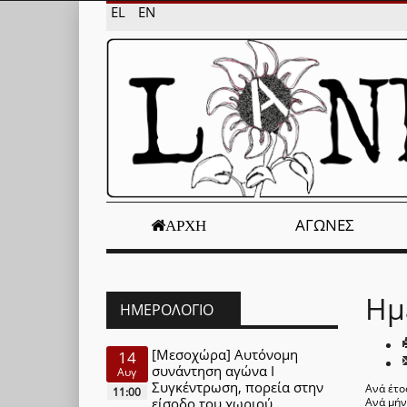
EL
EN
ΑΓΏΝΕΣ
ΑΡΧΉ
Ημ
ΗΜΕΡΟΛΌΓΙΟ
[Μεσοχώρα] Αυτόνομη
14
συνάντηση αγώνα Ι
Αυγ
Συγκέντρωση, πορεία στην
Ανά έτο
11:00
είσοδο του χωριού
Ανά μή