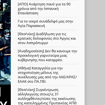
[ΑΠΟ] Ανάρτηση πανό για τα 90
χρόνια από την Ισπανική
Επανάσταση
Για το νεκρό συνάδελφό μας στην
Αγία Παρασκευή
[Θεσ/νίκη] Διαδήλωση για τις
κρατικές δολοφονίες στο Άργος και
στον Ασπρόπυργο
[Αναδημοσίεση] Δεν θα κανουμε την
προεκλογική γαρνιτούρα μιας
κυβέρνησης που καταρρέει
[Αθήνα] Καταγγελία για την
στοχοποίηση μέλους της
συνέλευσης μας από την ΛΑΕ/ΑΡΑΣ/
ΕΑΑΚ στο ΠΑ.ΠΕΙ.
[Θεσ/νίκη] Συγκέντρωση
αλληλεγγύης στους/ις 31
συλληφθέντες/είσες της εκκένωσης
της κατειλημμένης Πρυτανείας ΑΠΘ