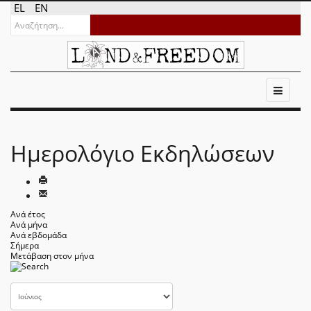
EL
EN
Ημερολόγιο Εκδηλώσεων
Ανά έτος
Ανά μήνα
Ανά εβδομάδα
Σήμερα
Μετάβαση στον μήνα