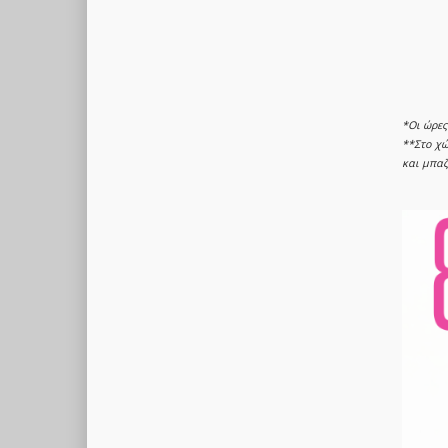
*Οι ώρε
**Στο χώ
και μπαζ