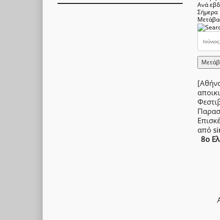
Ανά εβ
Σήμερα
Μετάβα
Μετάβ
[Αθήνα
αποικι
Φεστιβ
Παρασ
Επισκ
από
s
8ο Ελ