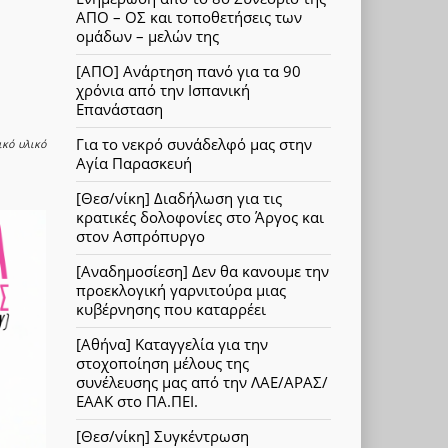
ΑΠΟ – ΟΣ και τοποθετήσεις των
ομάδων – μελών της
[ΑΠΟ] Ανάρτηση πανό για τα 90
χρόνια από την Ισπανική
Επανάσταση
Για το νεκρό συνάδελφό μας στην
ικό υλικό
Αγία Παρασκευή
[Θεσ/νίκη] Διαδήλωση για τις
κρατικές δολοφονίες στο Άργος και
στον Ασπρόπυργο
[Αναδημοσίεση] Δεν θα κανουμε την
προεκλογική γαρνιτούρα μιας
κυβέρνησης που καταρρέει
[Αθήνα] Καταγγελία για την
στοχοποίηση μέλους της
συνέλευσης μας από την ΛΑΕ/ΑΡΑΣ/
ΕΑΑΚ στο ΠΑ.ΠΕΙ.
[Θεσ/νίκη] Συγκέντρωση