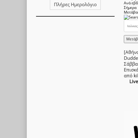
Ανά εβ
Πλήρες Ημερολόγιο
Σήμερα
Μετάβα
Μετάβ
[Αθήνα
Dudde
Σάββα
Επισκ
από
ki
Liv