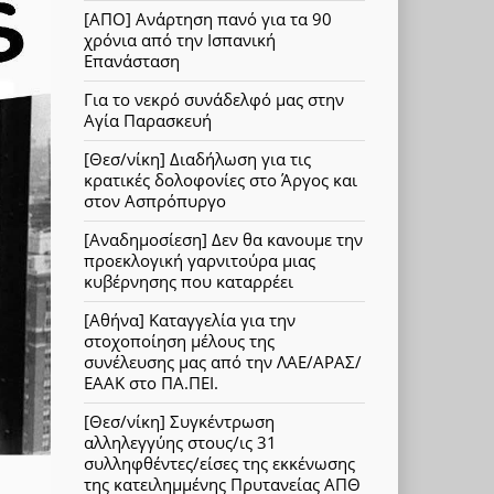
[ΑΠΟ] Ανάρτηση πανό για τα 90
χρόνια από την Ισπανική
Επανάσταση
Για το νεκρό συνάδελφό μας στην
Αγία Παρασκευή
[Θεσ/νίκη] Διαδήλωση για τις
κρατικές δολοφονίες στο Άργος και
στον Ασπρόπυργο
[Αναδημοσίεση] Δεν θα κανουμε την
προεκλογική γαρνιτούρα μιας
κυβέρνησης που καταρρέει
[Αθήνα] Καταγγελία για την
στοχοποίηση μέλους της
συνέλευσης μας από την ΛΑΕ/ΑΡΑΣ/
ΕΑΑΚ στο ΠΑ.ΠΕΙ.
[Θεσ/νίκη] Συγκέντρωση
αλληλεγγύης στους/ις 31
συλληφθέντες/είσες της εκκένωσης
της κατειλημμένης Πρυτανείας ΑΠΘ