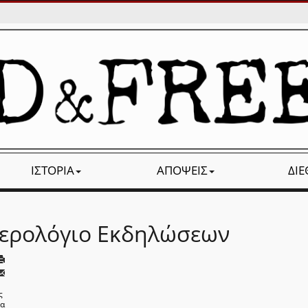
ΙΣΤΟΡΊΑ
ΑΠΌΨΕΙΣ
ΔΙ
ερολόγιο Εκδηλώσεων
ς
να