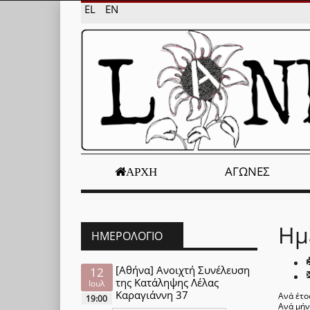
EL
EN
ΑΓΏΝΕΣ
ΑΡΧΉ
Ημ
ΗΜΕΡΟΛΌΓΙΟ
[Αθήνα] Ανοιχτή Συνέλευση
12
της Κατάληψης Λέλας
Ιουλ
Καραγιάννη 37
Ανά έτο
19:00
Ανά μή