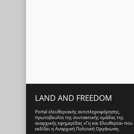
LAND AND FREEDOM
Portal ελευθεριακής αντιπληροφόρησης,
πρωτοβουλία της συντακτικής ομάδας της
αναρχικής εφημερίδας «Γη και Ελευθερία» που
εκδίδει η
Αναρχική Πολιτική Οργάνωση
.