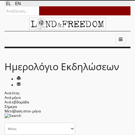
EL
EN
Ημερολόγιο Εκδηλώσεων
Ανά έτος
Ανά μήνα
Ανά εβδομάδα
Σήμερα
Μετάβαση στον μήνα