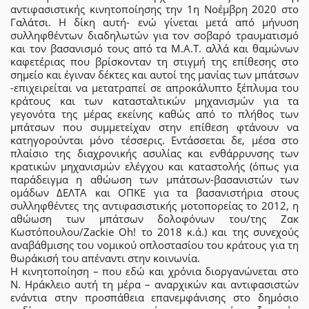
αντιφασιστικής κινητοποίησης την 1η Νοέμβρη 2020 στο
Γαλάτσι. Η δίκη αυτή- ενώ γίνεται μετά από μήνυση
συλληφθέντων διαδηλωτών για τον σοβαρό τραυματισμό
και τον βασανισμό τους από τα Μ.Α.Τ. αλλά και θαμώνων
καφετέριας που βρίσκονταν τη στιγμή της επίθεσης στο
σημείο και έγιναν δέκτες και αυτοί της μανίας των μπάτσων
-επιχειρείται να μετατραπεί σε απροκάλυπτο ξέπλυμα του
κράτους και των κατασταλτικών μηχανισμών για τα
γεγονότα της μέρας εκείνης καθώς από το πλήθος των
μπάτσων που συμμετείχαν στην επίθεση φτάνουν να
κατηγορούνται μόνο τέσσερις. Εντάσσεται δε, μέσα στο
πλαίσιο της διαχρονικής ασυλίας και ενθάρρυνσης των
κρατικών μηχανισμών ελέγχου και καταστολής (όπως για
παράδειγμα η αθώωση των μπάτσων-βασανιστών των
ομάδων ΔΕΛΤΑ και ΟΠΚΕ για τα βασανιστήρια στους
συλληφθέντες της αντιφασιστικής μοτοπορείας το 2012, η
αθώωση των μπάτσων δολοφόνων του/της Ζακ
Κωστόπουλου/Ζackie Οh! το 2018 κ.ά.) και της συνεχούς
αναβάθμισης του νομικού οπλοστασίου του κράτους για τη
θωράκισή του απέναντι στην κοινωνία.
Η κινητοποίηση – που εδώ και χρόνια διοργανώνεται στο
Ν. Ηράκλειο αυτή τη μέρα – αναρχικών και αντιφασιστών
ενάντια στην προσπάθεια επανεμφάνισης στο δημόσιο