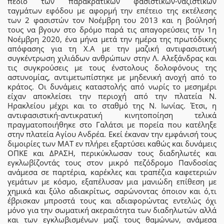
πεδίο των παρακρατικών φασιστικών-ναζιστικών
ταγμάτων εφόδου με αφορμή την επέτειο της εκτέλεσης
των 2 φασιστών τον Νοέμβρη του 2013 και η βούλησή
τους να βγουν στο δρόμο παρά τις απαγορεύσεις την 1η
Νοέμβρη 2020, ένα μήνα μετά την ημέρα της πρωτόδικης
απόφασης για τη Χ.Α με την μαζική αντιφασιστική
συγκέντρωση χιλιάδων ανθρώπων στην Λ. Αλεξάνδρας και
τις συγκρούσεις με τους ένστολους δολοφόνους της
αστυνομίας, αντιμετωπίστηκε με μηδενική ανοχή από το
κράτος. Οι δυνάμεις καταστολής από νωρίς το μεσημέρι
είχαν αποκλείσει την περιοχή από την πλατεία Ν.
Ηρακλείου μέχρι και το σταθμό της Ν. Ιωνίας. Έτσι, η
αντιφασιστική-αντικρατική κινητοποίηση τελικά
πραγματοποιήθηκε στο Γαλάτσι με πορεία που κατέληξε
στην πλατεία Αγίου Ανδρέα. Εκεί έκαναν την εμφάνισή τους
διμοιρίες των ΜΑΤ εν πλήρει εξαρτύσει καθώς και δυνάμεις
ΟΠΚΕ και ΔΡΑΣΗ, περικύκλωσαν τους διαδηλωτές και
εγκλωβίζοντάς τους στον μικρό πεζόδρομο Πανδοσίας
ανάμεσα σε παρτέρια, καρέκλες και τραπέζια καφετεριών
γεμάτων με κόσμο, εξαπέλυσαν μια μανιώδη επίθεση με
χημικά και ξύλο αδιακρίτως, σαρώνοντας όποιον και ό,τι
έβρισκαν μπροστά τους και αδιαφορώντας εντελώς όχι
μόνο για την σωματική ακεραιότητα των διαδηλωτών αλλά
και των εγκλωβισμένων μαζί τους θαμώνων, ανάμεσα