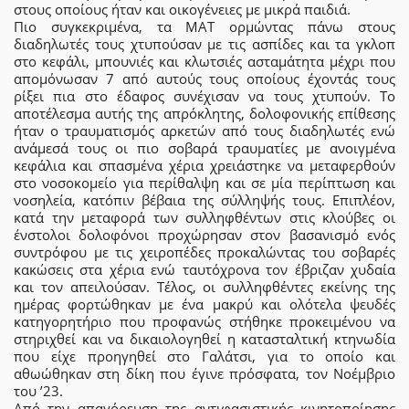
στους οποίους ήταν και οικογένειες με μικρά παιδιά.
Πιο συγκεκριμένα, τα ΜΑΤ ορμώντας πάνω στους
διαδηλωτές τους χτυπούσαν με τις ασπίδες και τα γκλοπ
στο κεφάλι, μπουνιές και κλωτσιές ασταμάτητα μέχρι που
απομόνωσαν 7 από αυτούς τους οποίους έχοντάς τους
ρίξει πια στο έδαφος συνέχισαν να τους χτυπούν. Το
αποτέλεσμα αυτής της απρόκλητης, δολοφονικής επίθεσης
ήταν ο τραυματισμός αρκετών από τους διαδηλωτές ενώ
ανάμεσά τους οι πιο σοβαρά τραυματίες με ανοιγμένα
κεφάλια και σπασμένα χέρια χρειάστηκε να μεταφερθούν
στο νοσοκομείο για περίθαλψη και σε μία περίπτωση και
νοσηλεία, κατόπιν βέβαια της σύλληψής τους. Επιπλέον,
κατά την μεταφορά των συλληφθέντων στις κλούβες οι
ένστολοι δολοφόνοι προχώρησαν στον βασανισμό ενός
συντρόφου με τις χειροπέδες προκαλώντας του σοβαρές
κακώσεις στα χέρια ενώ ταυτόχρονα τον έβριζαν χυδαία
και τον απειλούσαν. Τέλος, οι συλληφθέντες εκείνης της
ημέρας φορτώθηκαν με ένα μακρύ και ολότελα ψευδές
κατηγορητήριο που προφανώς στήθηκε προκειμένου να
στηριχθεί και να δικαιολογηθεί η κατασταλτική κτηνωδία
που είχε προηγηθεί στο Γαλάτσι, για το οποίο και
αθωώθηκαν στη δίκη που έγινε πρόσφατα, τον Νοέμβριο
του ’23.
Από την απαγόρευση της αντιφασιστικής κινητοποίησης