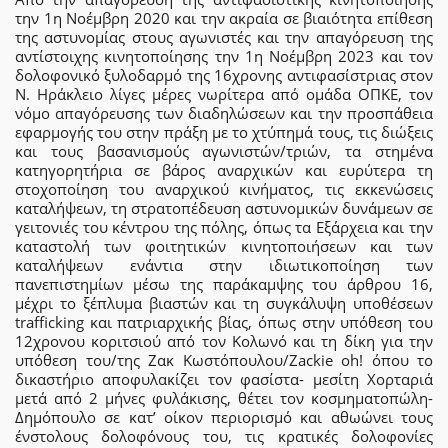
την 1η Νοέμβρη 2020 και την ακραία σε βιαιότητα επίθεση
της αστυνομίας στους αγωνιστές και την απαγόρευση της
αντίστοιχης κινητοποίησης την 1η Νοέμβρη 2023 και τον
δολοφονικό ξυλοδαρμό της 16χρονης αντιφασίστριας στον
Ν. Ηράκλειο λίγες μέρες νωρίτερα από ομάδα ΟΠΚΕ, τον
νόμο απαγόρευσης των διαδηλώσεων και την προσπάθεια
εφαρμογής του στην πράξη με το χτύπημά τους, τις διώξεις
και τους βασανισμούς αγωνιστών/τριών, τα στημένα
κατηγορητήρια σε βάρος αναρχικών και ευρύτερα τη
στοχοποίηση του αναρχικού κινήματος, τις εκκενώσεις
καταλήψεων, τη στρατοπέδευση αστυνομικών δυνάμεων σε
γειτονιές του κέντρου της πόλης, όπως τα Εξάρχεια και την
καταστολή των φοιτητικών κινητοποιήσεων και των
καταλήψεων ενάντια στην ιδιωτικοποίηση των
πανεπιστημίων μέσω της παράκαμψης του άρθρου 16,
μέχρι το ξέπλυμα βιαστών και τη συγκάλυψη υποθέσεων
trafficking και πατριαρχικής βίας, όπως στην υπόθεση του
12χρονου κοριτσιού από τον Κολωνό και τη δίκη για την
υπόθεση του/της Ζακ Κωστόπουλου/Zackie oh! όπου το
δικαστήριο αποφυλακίζει τον φασίστα- μεσίτη Χορταριά
μετά από 2 μήνες φυλάκισης, θέτει τον κοσμηματοπώλη-
Δημόπουλο σε κατ’ οίκον περιορισμό και αθωώνει τους
ένστολους δολοφόνους του, τις κρατικές δολοφονίες