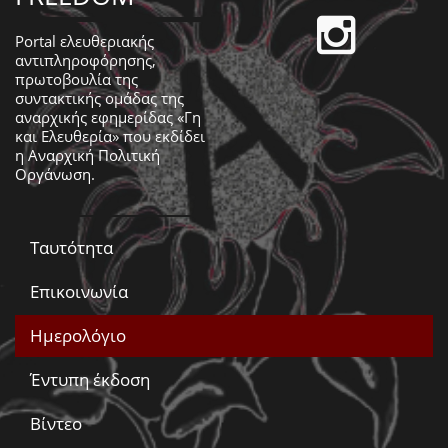
Portal ελευθεριακής
αντιπληροφόρησης,
πρωτοβουλία της
συντακτικής ομάδας της
αναρχικής εφημερίδας «Γη
και Ελευθερία» που εκδίδει
η
Αναρχική Πολιτική
Οργάνωση
.
Ταυτότητα
Επικοινωνία
Ημερολόγιο
Έντυπη έκδοση
Βίντεο