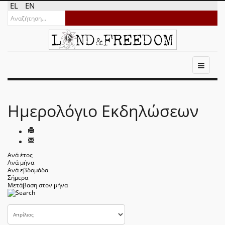
EL
EN
Ημερολόγιο Εκδηλώσεων
Ανά έτος
Ανά μήνα
Ανά εβδομάδα
Σήμερα
Μετάβαση στον μήνα