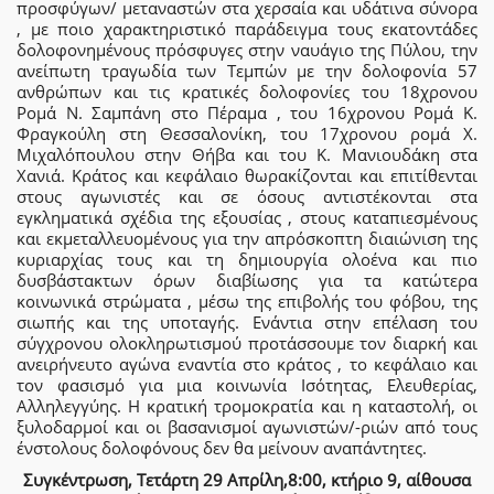
προσφύγων/ μεταναστών στα χερσαία και υδάτινα σύνορα
, με ποιο χαρακτηριστικό παράδειγμα τους εκατοντάδες
δολοφονημένους πρόσφυγες στην ναυάγιο της Πύλου, την
ανείπωτη τραγωδία των Τεμπών με την δολοφονία 57
ανθρώπων και τις κρατικές δολοφονίες του 18χρονου
Ρομά Ν. Σαμπάνη στο Πέραμα , του 16χρονου Ρομά Κ.
Φραγκούλη στη Θεσσαλονίκη, του 17χρονου ρομά Χ.
Μιχαλόπουλου στην Θήβα και του Κ. Μανιουδάκη στα
Χανιά. Κράτος και κεφάλαιο θωρακίζονται και επιτίθενται
στους αγωνιστές και σε όσους αντιστέκονται στα
εγκληματικά σχέδια της εξουσίας , στους καταπιεσμένους
και εκμεταλλευομένους για την απρόσκοπτη διαιώνιση της
κυριαρχίας τους και τη δημιουργία ολοένα και πιο
δυσβάστακτων όρων διαβίωσης για τα κατώτερα
κοινωνικά στρώματα , μέσω της επιβολής του φόβου, της
σιωπής και της υποταγής. Ενάντια στην επέλαση του
σύγχρονου ολοκληρωτισμού προτάσσουμε τον διαρκή και
ανειρήνευτο αγώνα εναντία στο κράτος , το κεφάλαιο και
τον φασισμό για μια κοινωνία Ισότητας, Ελευθερίας,
Αλληλεγγύης. Η κρατική τρομοκρατία και η καταστολή, οι
ξυλοδαρμοί και οι βασανισμοί αγωνιστών/-ριών από τους
ένστολους δολοφόνους δεν θα μείνουν αναπάντητες.
Συγκέντρωση,
Τετάρτη 29 Απρίλη,8:00, κτήριο 9, αίθουσα