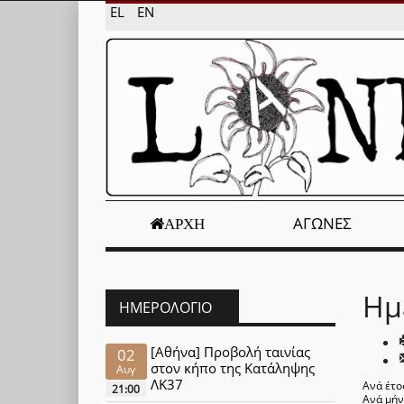
EL
EN
ΑΓΏΝΕΣ
ΑΡΧΉ
Ημ
ΗΜΕΡΟΛΌΓΙΟ
[Αθήνα] Προβολή ταινίας
02
στον κήπο της Κατάληψης
Αυγ
ΛΚ37
Ανά έτο
21:00
Ανά μή