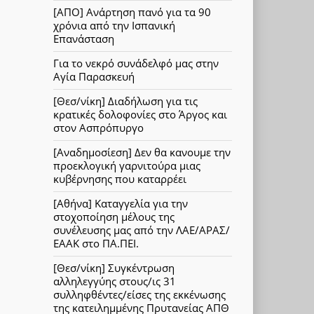
[ΑΠΟ] Ανάρτηση πανό για τα 90
χρόνια από την Ισπανική
Επανάσταση
Για το νεκρό συνάδελφό μας στην
Αγία Παρασκευή
[Θεσ/νίκη] Διαδήλωση για τις
κρατικές δολοφονίες στο Άργος και
στον Ασπρόπυργο
[Αναδημοσίεση] Δεν θα κανουμε την
προεκλογική γαρνιτούρα μιας
κυβέρνησης που καταρρέει
[Αθήνα] Καταγγελία για την
στοχοποίηση μέλους της
συνέλευσης μας από την ΛΑΕ/ΑΡΑΣ/
ΕΑΑΚ στο ΠΑ.ΠΕΙ.
[Θεσ/νίκη] Συγκέντρωση
αλληλεγγύης στους/ις 31
συλληφθέντες/είσες της εκκένωσης
της κατειλημμένης Πρυτανείας ΑΠΘ