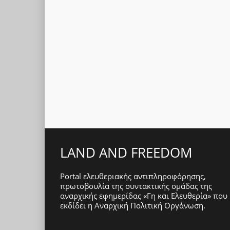
LAND AND FREEDOM
Portal ελευθεριακής αντιπληροφόρησης,
πρωτοβουλία της συντακτικής ομάδας της
αναρχικής εφημερίδας «Γη και Ελευθερία» που
εκδίδει η
Αναρχική Πολιτική Οργάνωση
.