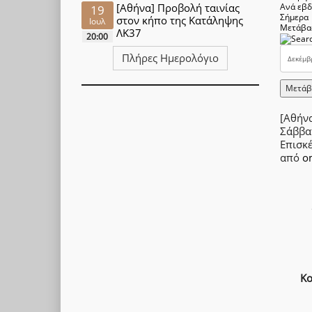
[Αθήνα] Προβολή ταινίας
Ανά εβ
19
Σήμερα
στον κήπο της Κατάληψης
Ιουλ
Μετάβα
ΛΚ37
20:00
Πλήρες Ημερολόγιο
Μετάβ
[Αθήν
Σάββα
Επισκ
από
o
Κο