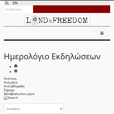
EL
EN
Ημερολόγιο Εκδηλώσεων
Ανά έτος
Ανά μήνα
Ανά εβδομάδα
Σήμερα
Μετάβαση στον μήνα