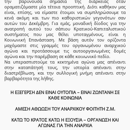
την βαρύνουσα σημασία της διάρκειας όταν
οραματιζόμαστε μία τέτοια προοπτική. Διότι καθήκον μας
είναι, επίσης, να είμαστε έτοιμοι να συμπληρώσουμε τα
κενά ακόμη και των πιο καθοριστικών γεγονότων σαν
αυτών του Δεκέμβρη. Για εμάς, μοναδική δίοδος για την
ανατροπή αυτού του σάπιου Κρατικού-Καπιταλιστικού
συστήματος που μας θέλει υποταγμένους, είναι η
Κοινωνική Επανάσταση. Με βάση αυτόν τον ορίζοντα
μαχόμαστε στις γραμμές του οργανωμένου αναρχικού
αγώνα και προτάσσουμε τις αυτοοργανωμένες δομές
αγώνα και την παρέμβαση σε κάθε κοινωνικό πεδίο.
Να υπερασπιστούμε τα κεκτημένα αγώνα μας απέναντι
στην καταπάτησή τους, την ιστορία απέναντι στην
διαστρέβλωση, και την συλλογική μνήμη απέναντι στην
βαρβαρότητα της λήθης.
Η ΕΞΕΓΕΡΣΗ ΔΕΝ ΕΙΝΑΙ ΟΥΤΟΠΙΑ – ΕΙΝΑΙ ΖΩΝΤΑΝΗ ΣΕ
ΚΑΘΕ ΚΟΙΝΩΝΙΑ
ΑΜΕΣΗ ΑΘΩΩΣΗ ΤΟΥ ΑΝΑΡΧΙΚΟΥ ΦΟΙΤΗΤΗ Ζ.Μ.
ΚΑΤΩ ΤΟ ΚΡΑΤΟΣ ΚΑΤΩ Η ΕΞΟΥΣΙΑ – ΟΡΓΑΝΩΣΗ ΚΑΙ
ΑΓΩΝΑΣ ΓΙΑ ΤΗΝ ΑΝΑΡΧΙΑ