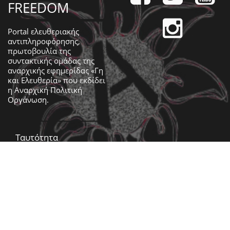
FREEDOM
Portal ελευθεριακής
αντιπληροφόρησης,
πρωτοβουλία της
συντακτικής ομάδας της
αναρχικής εφημερίδας «Γη
και Ελευθερία» που εκδίδει
η
Αναρχική Πολιτική
Οργάνωση
.
Ταυτότητα
Επικοινωνία
Ημερολόγιο
Έντυπη έκδοση
Βίντεο