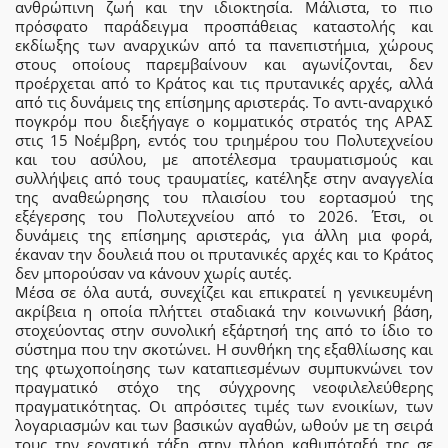
ανθρώπινη ζωή και την ιδιοκτησία. Μάλιστα, το πιο
πρόσφατο παράδειγμα προσπάθειας καταστολής και
εκδίωξης των αναρχικών από τα πανεπιστήμια, χώρους
στους οποίους παρεμβαίνουν και αγωνίζονται, δεν
προέρχεται από το Κράτος και τις πρυτανικές αρχές, αλλά
από τις δυνάμεις της επίσημης αριστεράς. Το αντι-αναρχικό
πογκρόμ που διεξήγαγε ο κομματικός στρατός της ΑΡΑΣ
στις 15 Νοέμβρη, εντός του τριημέρου του Πολυτεχνείου
και του ασύλου, με αποτέλεσμα τραυματισμούς και
συλλήψεις από τους τραυματίες, κατέληξε στην αναγγελία
της αναθεώρησης του πλαισίου του εορτασμού της
εξέγερσης του Πολυτεχνείου από το 2026. Έτσι, οι
δυνάμεις της επίσημης αριστεράς, για άλλη μια φορά,
έκαναν την δουλειά που οι πρυτανικές αρχές και το Κράτος
δεν μπορούσαν να κάνουν χωρίς αυτές.
Μέσα σε όλα αυτά, συνεχίζει και επικρατεί η γενικευμένη
ακρίβεια η οποία πλήττει σταδιακά την κοινωνική βάση,
στοχεύοντας στην συνολική εξάρτησή της από το ίδιο το
σύστημα που την σκοτώνει. Η συνθήκη της εξαθλίωσης και
της φτωχοποίησης των καταπιεσμένων συμπυκνώνει τον
πραγματικό στόχο της σύγχρονης νεοφιλελεύθερης
πραγματικότητας. Οι απρόσιτες τιμές των ενοικίων, των
λογαριασμών και των βασικών αγαθών, ωθούν με τη σειρά
τους την εργατική τάξη στην πλήρη καθυπόταξή της σε