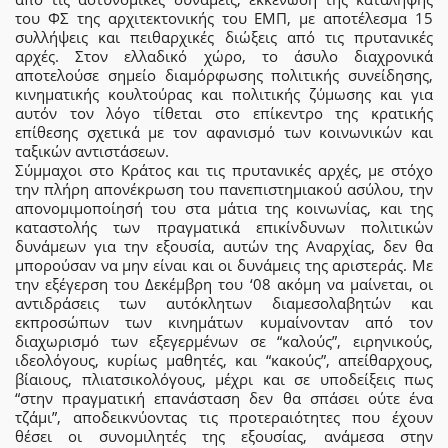
του ΦΣ της αρχιτεκτονικής του ΕΜΠ, με αποτέλεσμα 15
συλλήψεις και πειθαρχικές διώξεις από τις πρυτανικές
αρχές. Στον ελλαδικό χώρο, το άσυλο διαχρονικά
αποτελούσε σημείο διαμόρφωσης πολιτικής συνείδησης,
κινηματικής κουλτούρας και πολιτικής ζύμωσης και για
αυτόν τον λόγο τίθεται στο επίκεντρο της κρατικής
επίθεσης σχετικά με τον αφανισμό των κοινωνικών και
ταξικών αντιστάσεων.
Σύμμαχοι στο Κράτος και τις πρυτανικές αρχές, με στόχο
την πλήρη απονέκρωση του πανεπιστημιακού ασύλου, την
απονομιμοποίησή του στα μάτια της κοινωνίας, και της
καταστολής των πραγματικά επικίνδυνων πολιτικών
δυνάμεων για την εξουσία, αυτών της Αναρχίας, δεν θα
μπορούσαν να μην είναι και οι δυνάμεις της αριστεράς. Με
την εξέγερση του Δεκέμβρη του ‘08 ακόμη να μαίνεται, οι
αντιδράσεις των αυτόκλητων διαμεσολαβητών και
εκπροσώπων των κινημάτων κυμαίνονταν από τον
διαχωρισμό των εξεγερμένων σε “καλούς”, ειρηνικούς,
ιδεολόγους, κυρίως μαθητές, και “κακούς”, απείθαρχους,
βίαιους, πλιατσικολόγους, μέχρι και σε υποδείξεις πως
“στην πραγματική επανάσταση δεν θα σπάσει ούτε ένα
τζάμι”, αποδεικνύοντας τις προτεραιότητες που έχουν
θέσει οι συνομιλητές της εξουσίας, ανάμεσα στην