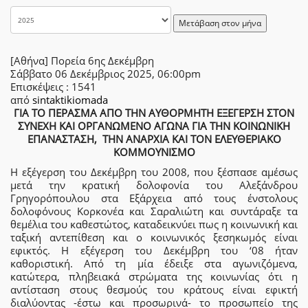
Μετάβαση στον μήνα
[Αθήνα] Πορεία 6ης Δεκέμβρη
Σάββατο 06 Δεκέμβριος 2025, 06:00pm
Επισκέψεις
: 1541
από
sintaktikiomada
ΓΙΑ ΤΟ ΠΕΡΑΣΜΑ ΑΠΟ ΤΗΝ ΑΥΘΟΡΜΗΤΗ ΕΞΕΓΕΡΣΗ ΣΤΟΝ
ΣΥΝΕΧΗ ΚΑΙ ΟΡΓΑΝΩΜΕΝΟ ΑΓΩΝΑ ΓΙΑ ΤΗΝ ΚΟΙΝΩΝΙΚΗ
ΕΠΑΝΑΣΤΑΣΗ,
ΤΗΝ ΑΝΑΡΧΙΑ ΚΑΙ ΤΟΝ ΕΛΕΥΘΕΡΙΑΚΟ
ΚΟΜΜΟΥΝΙΣΜΟ
Η εξέγερση του Δεκέμβρη του 2008, που ξέσπασε αμέσως
μετά την κρατική δολοφονία του Αλεξάνδρου
Γρηγορόπουλου στα Εξάρχεια από τους ένστολους
δολοφόνους Κορκονέα και Σαραλιώτη και συντάραξε τα
θεμέλια του καθεστώτος, καταδεικνύει πως η κοινωνική και
ταξική αντεπίθεση και ο κοινωνικός ξεσηκωμός είναι
εφικτός. Η εξέγερση του Δεκέμβρη του ‘08 ήταν
καθοριστική. Από τη μία έδειξε στα αγωνιζόμενα,
κατώτερα, πληβειακά στρώματα της κοινωνίας ότι η
αντίσταση στους θεσμούς του κράτους είναι εφικτή
διαλύοντας -έστω και προσωρινά- το προσωπείο της