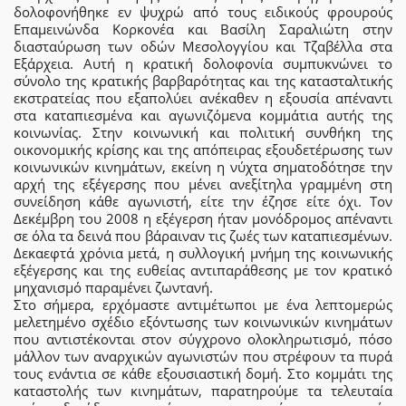
δολοφονήθηκε εν ψυχρώ από τους ειδικούς φρουρούς
Επαμεινώνδα Κορκονέα και Βασίλη Σαραλιώτη στην
διασταύρωση των οδών Μεσολογγίου και Τζαβέλλα στα
Εξάρχεια. Αυτή η κρατική δολοφονία συμπυκνώνει το
σύνολο της κρατικής βαρβαρότητας και της κατασταλτικής
εκστρατείας που εξαπολύει ανέκαθεν η εξουσία απέναντι
στα καταπιεσμένα και αγωνιζόμενα κομμάτια αυτής της
κοινωνίας. Στην κοινωνική και πολιτική συνθήκη της
οικονομικής κρίσης και της απόπειρας εξουδετέρωσης των
κοινωνικών κινημάτων, εκείνη η νύχτα σηματοδότησε την
αρχή της εξέγερσης που μένει ανεξίτηλα γραμμένη στη
συνείδηση κάθε αγωνιστή, είτε την έζησε είτε όχι. Τον
Δεκέμβρη του 2008 η εξέγερση ήταν μονόδρομος απέναντι
σε όλα τα δεινά που βάραιναν τις ζωές των καταπιεσμένων.
Δεκαεφτά χρόνια μετά, η συλλογική μνήμη της κοινωνικής
εξέγερσης και της ευθείας αντιπαράθεσης με τον κρατικό
μηχανισμό παραμένει ζωντανή.
Στο σήμερα, ερχόμαστε αντιμέτωποι με ένα λεπτομερώς
μελετημένο σχέδιο εξόντωσης των κοινωνικών κινημάτων
που αντιστέκονται στον σύγχρονο ολοκληρωτισμό, πόσο
μάλλον των αναρχικών αγωνιστών που στρέφουν τα πυρά
τους ενάντια σε κάθε εξουσιαστική δομή. Στο κομμάτι της
καταστολής των κινημάτων, παρατηρούμε τα τελευταία