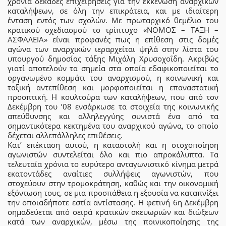
χρόνια δεκάδες επιχειρήσεις για την εκκένωση αναρχικών
καταλήψεων, σε όλη την επικράτεια, και με ιδιαίτερη
ένταση εντός των σχολών. Με πρωταρχικό θεμέλιο του
κρατικού σχεδιασμού το τρίπτυχο «ΝΟΜΟΣ – ΤΑΞΗ –
ΑΣΦΑΛΕΙΑ» είναι προφανές πως η επίθεση στις δομές
αγώνα των αναρχικών ιεραρχείται ψηλά στην λίστα του
υπουργού δημοσίας τάξης Μιχάλη Χρυσοχοΐδη. Ακριβώς
γιατί αποτελούν τα σημεία στα οποία εδαφικοποιείται το
οργανωμένο κομμάτι του αναρχισμού, η κοινωνική και
ταξική αντεπίθεση και μορφοποιείται η επαναστατική
προοπτική. Η κουλτούρα των καταλήψεων, που από τον
Δεκέμβρη του ’08 ενσάρκωσε τα στοιχεία της κοινωνικής
απεύθυνσης και αλληλεγγύης συνιστά ένα από τα
σημαντικότερα κεκτημένα του αναρχικού αγώνα, το οποίο
δέχεται αλλεπάλληλες επιθέσεις.
Κατ’ επέκταση αυτού, η καταστολή και η στοχοποίηση
αγωνιστών συντελείται όλο και πιο απροκάλυπτα. Τα
τελευταία χρόνια το ευρύτερο ανταγωνιστικό κίνημα μετρά
εκατοντάδες αναίτιες συλλήψεις αγωνιστών, που
στοχεύουν στην τρομοκράτηση, καθώς και την οικονομική
εξόντωση τους, σε μια προσπάθεια η εξουσία να καταπνίξει
την οποιαδήποτε εστία αντίστασης. Η φετινή 6η Δεκέμβρη
σημαδεύεται από σειρά κρατικών σκευωριών και διώξεων
κατά των αναρχικών, μέσω της ποινικοποίησης της