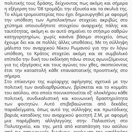
πολιτικής τους δράσης, δείχνοντας πως ακόμη και σήμερα
η εξέγερση του ’08 τρομάζει την εξουσία και τα σκυλιά της.
Το κλίμα τρομοϋστερίας που έχει δημιουργηθεί με αφορμή
την υπόθεση των Αμπελοκήπων στοχεύει ακριβώς στο
χτύπημα οποιουδήποτε στοιχείου αναρχικής πάλης και
ταυτότητας, ακόμη κι αν αυτό σημαίνει το στήσιμο σαθρών
κατηγορητηρίων, χωρίς κανένα βάσιμο στοιχείο, όπως
έχουμε δει και σε πολλές άλλες υποθέσεις. Με τη σύλληψη
μάλιστα του αναρχικού Νίκου Ρωμανού για την εν λόγω
υπόθεση, το Κράτος στοχεύει ακόμη και σε συμβολικό
επίπεδο την δική του εκδίκηση πάνω στους αγωνιζόμενους
για τις εξεγέρσεις και τους αγώνες του χθες, σκοπεύοντας
έτσι την καταστολή κάθε επαναστατικής προοπτικής στο
σήμερα.
Στο επίκεντρο της κυρίαρχης αφήγησης σχετικά με την
πολιτική των αναδιαρθρώσεων, βρίσκεται και το κομμάτι
του ασύλου, στο οποίο ποινικοποιείται εξ’ ολοκλήρου κάθε
πολιτική, συνδικαλιστική και κοινωνική δραστηριότητα
των φοιτητών. Αυτό επιβεβαιώνεται από δεκάδες
παραδείγματα, όπως αυτό της σύλληψης και πρωτόδικης
βαριάς καταδίκης του αναρχικού φοιτητή Ζ.Μ, με αφορμή
μια παρέμβαση αλληλεγγύης στην Παλαιστίνη στο
Πολυτεχνείο, και την, μετά από καταπάτηση του ασύλου
από τις αστυνομικές δυνάμεις, εκκένωση της κατάληψης