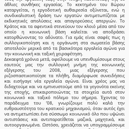
άθλιες συνθήκες εργασίας. Το κεκτημένο του 8ώρου
καταργείται, η εργοδοτική αυθαιρεσία οξύνεται, ενώ η
συνδικαλιστική δράση των εργατών αντιμετωπίζεται με
εκδικητικές απολύσεις και απαγορεύσεις απεργιών. Το
Κράτος και τα αφεντικά στενεύουν τον κλοιό μέσα από τον
οποίο η κοινωνική βάση καλείται να αποδράσει
κατορθώνοντας το αδύνατο. Για εμάς είναι σαφές πως η
συλλογικοποίηση και η οργάνωση στα σωματεία βάσης
αποτελούν μερικά από τα βασικότερα εργαλεία αγώνα για
την κοινωνική και ταξική χειραφέτηση.
Δεκαεφτά χρόνια μετά, οφείλουμε να υπενθυμίσουμε στους
εαυτούς μας την συλλογική μνήμη της κοινωνικής
εξέγερσης του 2008, μιας εξέγερσης που
ριζοσπαστικοποίησε τα πλήθη, διαμόρφωσε συνειδήσεις
και εισήγαγε νέα εργαλεία αγώνα. Είναι χρέος μας να
διδαχτούμε και να εμπνευστούμε από τα γεγονότα εκείνης
της εποχής, επικαιροποιώντας τα στοιχεία αυτά στον
κοινωνικό και ταξικό πόλεμο του σήμερα. Έχοντας το
παράδειγμα του ’08, γνωρίζουμε πολύ καλά την
ευθραυστότητα του κρατικού μηχανισμού, όταν αυτός έχει
να αντιμετωπίσει ένα σύσσωμο κοινωνικό όλο που υψώνει
αντιστάσεις και αντιπαρατίθεται μαζικά, μαχητικά, και
αυτοοργανωμένα. Ωστόσο, χρειάζεται να υπογραμμίσουμε