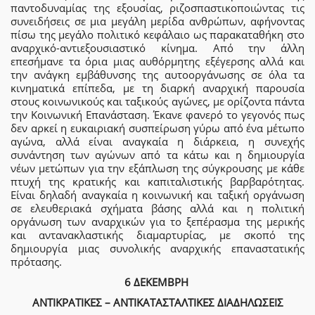
παντοδυναμίας της εξουσίας, ριζοσπαστικοποιώντας τις
συνειδήσεις σε μια μεγάλη μερίδα ανθρώπων, αφήνοντας
πίσω της μεγάλο πολιτικό κεφάλαιο ως παρακαταθήκη στο
αναρχικό-αντιεξουσιαστικό κίνημα. Από την άλλη
επεσήμανε τα όρια μιας αυθόρμητης εξέγερσης αλλά και
την ανάγκη εμβάθυνσης της αυτοοργάνωσης σε όλα τα
κινηματικά επίπεδα, με τη διαρκή αναρχική παρουσία
στους κοινωνικούς και ταξικούς αγώνες, με ορίζοντα πάντα
την Κοινωνική Επανάσταση. Έκανε φανερό το γεγονός πως
δεν αρκεί η ευκαιριακή συσπείρωση γύρω από ένα μέτωπο
αγώνα, αλλά είναι αναγκαία η διάρκεια, η συνεχής
συνάντηση των αγώνων από τα κάτω και η δημιουργία
νέων μετώπων για την εξάπλωση της σύγκρουσης με κάθε
πτυχή της κρατικής και καπιταλιστικής βαρβαρότητας.
Είναι δηλαδή αναγκαία η κοινωνική και ταξική οργάνωση
σε ελευθεριακά σχήματα βάσης αλλά και η πολιτική
οργάνωση των αναρχικών για το ξεπέρασμα της μερικής
και αντανακλαστικής διαμαρτυρίας, με σκοπό της
δημιουργία μιας συνολικής αναρχικής επαναστατικής
πρότασης.
6 ΔΕΚΕΜΒΡΗ
ΑΝΤΙΚΡΑΤΙΚΕΣ – ΑΝΤΙΚΑΤΑΣΤΑΛΤΙΚΕΣ ΔΙΑΔΗΛΩΣΕΙΣ