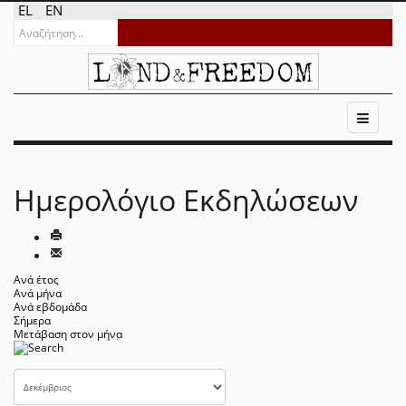
EL
EN
Ημερολόγιο Εκδηλώσεων
Ανά έτος
Ανά μήνα
Ανά εβδομάδα
Σήμερα
Μετάβαση στον μήνα