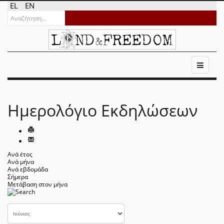
EL
EN
Ημερολόγιο Εκδηλώσεων
Ανά έτος
Ανά μήνα
Ανά εβδομάδα
Σήμερα
Μετάβαση στον μήνα