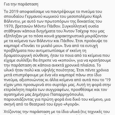
Για την παράσταση
Το 2019 αποφασίσαμε να παντρέψουμε το πνεύμα του
σπουδαίου Γερμανού κωμικού του μεσοπολέμου Καρλ
Βάλεντιν, με αυτό των πρωτοπόρων της δεκαετίας του
1970, βρετανών Μόντυ Πάιθον. Συγκολλητική ουσία
στάθηκαν κάποια διηγήματα του Άντον Τσέχοφ που μας
εξέπληξαν με το πόσα κοινά χαρακτηριστικά μοιράζονταν
με τα κείμενα των Βάλεντιν και Πάιθον. Έτσι προέκυψε το
καμπαρέ «Πονάει το μυαλό μου». Ένα από τα ευτυχή
προβλήματα που αντιμετωπίσαμε σ’ εκείνη τη
δραματουργική σύνθεση, ήταν το ποια από τα κείμενα που
είχαμε συλλέξει θα έπρεπε να «κοπούν», για να κρατήσουμε
την παράσταση σε κάποια ανεκτά χρονικά πλαίσια. Το
υλικό ήταν πολύ και υψηλής ποιότητας. Έτσι πέντε χρόνια
μετά επιστρέφουμε με ένα νέο καμπαρέ πάνω στο ίδιο
πνεύμα, αξιοποιώντας κι άλλα κείμενα από αυτά που το ’19
είχαν μπει προσωρινά στο συρτάρι μας. Αυτή τη φορά στην
ετερόκλητη παρέα των συγγραφέων, προσθέσαμε και τον
αγαπημένο μας Δημήτριο Παπαρρηγόπουλο,
παρουσιάζοντας για πρώτη φορά ένα δικό του κείμενο, μια
σκηνή από το θεατρικό του έργο «Αγορά».
Χτίζοντας την παράσταση με τα ίδια υλικά (τις τεχνικές του