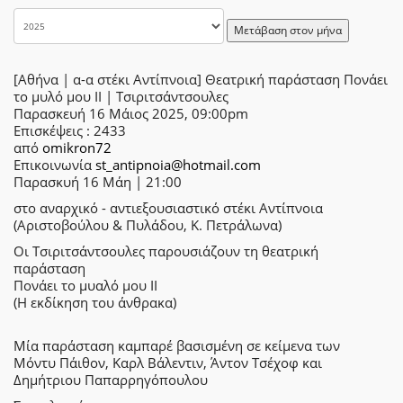
Μετάβαση στον μήνα
[Αθήνα | α-α στέκι Αντίπνοια] Θεατρική παράσταση Πονάει
το μυλό μου ΙΙ | Τσιριτσάντσουλες
Παρασκευή 16 Μάιος 2025, 09:00pm
Επισκέψεις
: 2433
από
omikron72
Επικοινωνία
st_antipnoia@hotmail.com
Παρασκυή 16 Μάη | 21:00
στο αναρχικό - αντιεξουσιαστικό στέκι Αντίπνοια
(Αριστοβούλου & Πυλάδου, Κ. Πετράλωνα)
Οι Τσιριτσάντσουλες παρουσιάζουν τη θεατρική
παράσταση
Πονάει το μυαλό μου II
(Η εκδίκηση του άνθρακα)
Μία παράσταση καμπαρέ βασισμένη σε κείμενα των
Μόντυ Πάιθον, Καρλ Βάλεντιν, Άντον Τσέχοφ και
Δημήτριου Παπαρρηγόπουλου