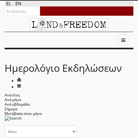
EL
EN
Ημερολόγιο Εκδηλώσεων
Ανά έτος
Ανά μήνα
Ανά εβδομάδα
Σήμερα
Μετάβαση στον μήνα