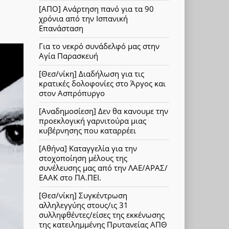
[ΑΠΟ] Ανάρτηση πανό για τα 90
χρόνια από την Ισπανική
Επανάσταση
Για το νεκρό συνάδελφό μας στην
Αγία Παρασκευή
[Θεσ/νίκη] Διαδήλωση για τις
κρατικές δολοφονίες στο Άργος και
στον Ασπρόπυργο
[Αναδημοσίεση] Δεν θα κανουμε την
προεκλογική γαρνιτούρα μιας
κυβέρνησης που καταρρέει
[Αθήνα] Καταγγελία για την
στοχοποίηση μέλους της
συνέλευσης μας από την ΛΑΕ/ΑΡΑΣ/
ΕΑΑΚ στο ΠΑ.ΠΕΙ.
[Θεσ/νίκη] Συγκέντρωση
αλληλεγγύης στους/ις 31
συλληφθέντες/είσες της εκκένωσης
της κατειλημμένης Πρυτανείας ΑΠΘ