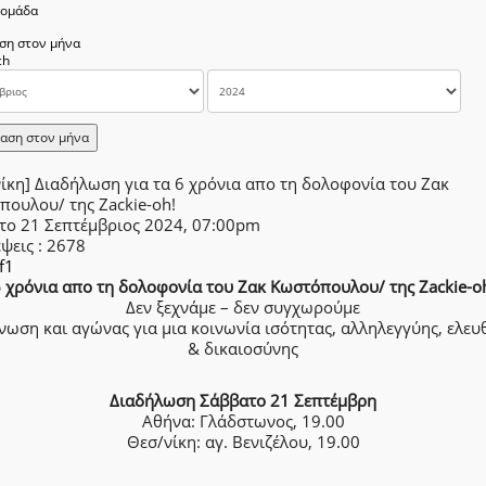
δομάδα
ση στον μήνα
αση στον μήνα
ίκη] Διαδήλωση για τα 6 χρόνια απο τη δολοφονία του Ζακ
πουλου/ της Zackie-oh!
το 21 Σεπτέμβριος 2024, 07:00pm
έψεις
: 2678
f1
 χρόνια απο τη δολοφονία του Ζακ Κωστόπουλου/ της Zackie-o
Δεν ξεχνάμε – δεν συγχωρούμε
ωση και αγώνας για μια κοινωνία ισότητας, αλληλεγγύης, ελευ
& δικαιοσύνης
Διαδήλωση Σάββατο 21 Σεπτέμβρη
Αθήνα: Γλάδστωνος, 19.00
Θεσ/νίκη: αγ. Βενιζέλου, 19.00