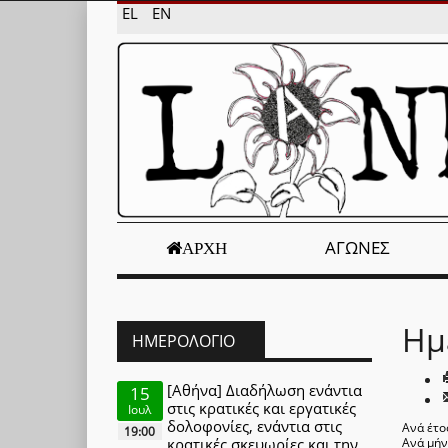
EL
EN
ΑΓΏΝΕΣ
ΑΡΧΉ
Ημ
ΗΜΕΡΟΛΌΓΙΟ
[Αθήνα] Διαδήλωση ενάντια
15
στις κρατικές και εργατικές
Ιουλ
δολοφονίες, ενάντια στις
Ανά έτο
19:00
κρατικές σκευωρίες και την
Ανά μή