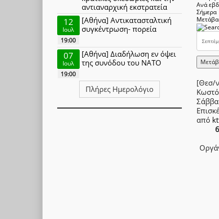
Ανά εβ
αντιαναρχική εκστρατεία
Σήμερα
[Αθήνα] Αντικατασταλτική
Μετάβα
12
συγκέντρωση- πορεία
Ιουλ
19:00
[Αθήνα] Διαδήλωση εν όψει
07
Μετάβ
της συνόδου του ΝΑΤΟ
Ιουλ
19:00
[Θεσ/ν
Πλήρες Ημερολόγιο
Κωστό
Σάββα
Επισκ
από
kt
6
Οργάν