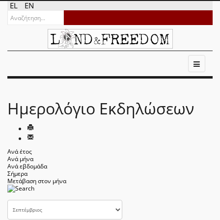
EL
EN
Ημερολόγιο Εκδηλώσεων
Ανά έτος
Ανά μήνα
Ανά εβδομάδα
Σήμερα
Μετάβαση στον μήνα