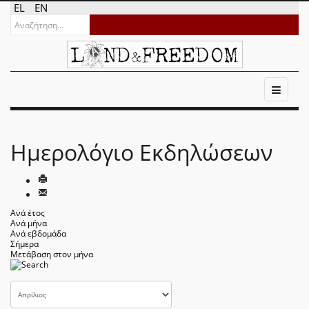
EL
EN
Ημερολόγιο Εκδηλώσεων
Ανά έτος
Ανά μήνα
Ανά εβδομάδα
Σήμερα
Μετάβαση στον μήνα