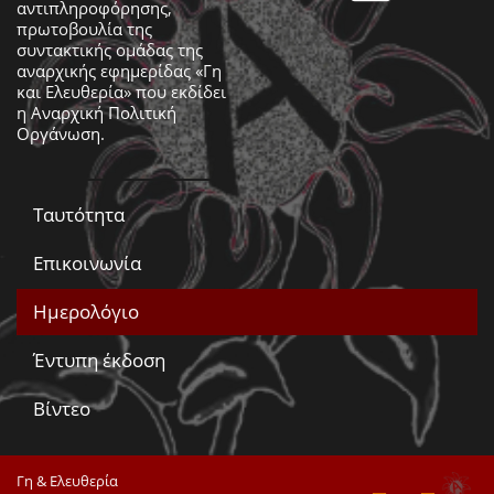
αντιπληροφόρησης,
πρωτοβουλία της
συντακτικής ομάδας της
αναρχικής εφημερίδας «Γη
και Ελευθερία» που εκδίδει
η
Αναρχική Πολιτική
Οργάνωση
.
Ταυτότητα
Επικοινωνία
Ημερολόγιο
Έντυπη έκδοση
Βίντεο
Γη & Ελευθερία