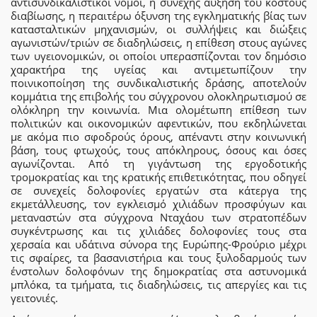
αντισυνδικαλιστικοί νόμοι, η συνεχής αύξηση του κόστους
διαβίωσης, η περαιτέρω όξυνση της εγκληματικής βίας των
κατασταλτικών μηχανισμών, οι συλλήψεις και διώξεις
αγωνιστών/τριών σε διαδηλώσεις, η επίθεση στους αγώνες
των υγειονομικών, οι οποίοι υπερασπίζονται τον δημόσιο
χαρακτήρα της υγείας και αντιμετωπίζουν την
ποινικοποίηση της συνδικαλιστικής δράσης, αποτελούν
κομμάτια της επιβολής του σύγχρονου ολοκληρωτισμού σε
ολόκληρη την κοινωνία. Μια ολομέτωπη επίθεση των
πολιτικών και οικονομικών αφεντικών, που εκδηλώνεται
με ακόμα πιο σφοδρούς όρους, απέναντι στην κοινωνική
βάση, τους φτωχούς, τους απόκληρους, όσους και όσες
αγωνίζονται. Από τη γιγάντωση της εργοδοτικής
τρομοκρατίας και της κρατικής επιθετικότητας, που οδηγεί
σε συνεχείς δολοφονίες εργατών στα κάτεργα της
εκμετάλλευσης, τον εγκλεισμό χιλιάδων προσφύγων και
μεταναστών στα σύγχρονα Νταχάου των στρατοπέδων
συγκέντρωσης και τις χιλιάδες δολοφονίες τους στα
χερσαία και υδάτινα σύνορα της Ευρώπης-Φρούριο μέχρι
τις σφαίρες, τα βασανιστήρια και τους ξυλοδαρμούς των
ένστολων δολοφόνων της δημοκρατίας στα αστυνομικά
μπλόκα, τα τμήματα, τις διαδηλώσεις, τις απεργίες και τις
γειτονιές.