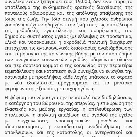
συνολικά έχουν ξεπεράσει τους 19.000, δεν είναι παρά το
αποτέλεσμα της εγκληματικής κρατικής διαχείρισης, της
παντελούς αδιαφορίας και της απόλυτης απαξίωσης της
ίδιας της ζωής. Την ίδια στιγμή που χιλιάδες άνθρωποι
νοσούν και έχουν ήδη χάσει την ζωή τους, ως αποτέλεσμα
της μεθοδικής εγκατάλειψης και συρρίκνωσης του
δημοσίου συστήματος υγείας (με ελλείψεις σε προσωπικό,
υλικό και νοσοκομεία), η ακροδεξιά πολιτική διαχείριση
επιταχύνει τις αντικοινωνικές διαδικασίες αναδιάρθρωσης
και το ρήμαγμα της κοινωνικής βάσης με την αποστέρηση
των αναγκαίων κοινωνικών αγαθών, οδηγώντας ολοένα
και περισσότερα κομμάτια της κοινωνίας στην περαιτέρω
εκμετάλλευση και καταπίεση ενώ συνεχίζει να ενισχύει την
αστυνομία με προσλήψεις κάθε λογής μπάτσων, το στρατό
με νέα εξοπλιστικά προγράμματα και τα μιντιακά
φερέφωνα της εξουσίας με επιχορηγήσεις.
Η ψήφιση του νόμου για την περιστολή των διαδηλώσεων,
η κατάργηση του 8ώρου και της απεργίας, η επικύρωση της
ελαστικής και μαύρης εργασίας, η απελευθέρωση των
απολύσεων, η απόλυτη απαξίωση του αγαθού της υγείας
με συγχωνεύσεις νοσοκομειακών μονάδων και
ιδιωτικοποιήσεις, η εκπαιδευτική αναδιάρθρωση των
αποκλεισμών και της καταστολής, οι αντεργατικοί και