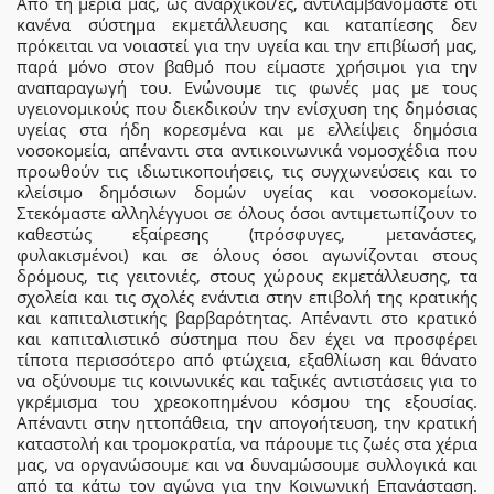
Από τη μεριά μας, ως αναρχικοί/ες, αντιλαμβανόμαστε ότι
κανένα σύστημα εκμετάλλευσης και καταπίεσης δεν
πρόκειται να νοιαστεί για την υγεία και την επιβίωσή μας,
παρά μόνο στον βαθμό που είμαστε χρήσιμοι για την
αναπαραγωγή του. Ενώνουμε τις φωνές μας με τους
υγειονομικούς που διεκδικούν την ενίσχυση της δημόσιας
υγείας στα ήδη κορεσμένα και με ελλείψεις δημόσια
νοσοκομεία, απέναντι στα αντικοινωνικά νομοσχέδια που
προωθούν τις ιδιωτικοποιήσεις, τις συγχωνεύσεις και το
κλείσιμο δημόσιων δομών υγείας και νοσοκομείων.
Στεκόμαστε αλληλέγγυοι σε όλους όσοι αντιμετωπίζουν το
καθεστώς εξαίρεσης (πρόσφυγες, μετανάστες,
φυλακισμένοι) και σε όλους όσοι αγωνίζονται στους
δρόμους, τις γειτονιές, στους χώρους εκμετάλλευσης, τα
σχολεία και τις σχολές ενάντια στην επιβολή της κρατικής
και καπιταλιστικής βαρβαρότητας. Απέναντι στο κρατικό
και καπιταλιστικό σύστημα που δεν έχει να προσφέρει
τίποτα περισσότερο από φτώχεια, εξαθλίωση και θάνατο
να οξύνουμε τις κοινωνικές και ταξικές αντιστάσεις για το
γκρέμισμα του χρεοκοπημένου κόσμου της εξουσίας.
Απέναντι στην ηττοπάθεια, την απογοήτευση, την κρατική
καταστολή και τρομοκρατία, να πάρουμε τις ζωές στα χέρια
μας, να οργανώσουμε και να δυναμώσουμε συλλογικά και
από τα κάτω τον αγώνα για την Κοινωνική Επανάσταση.