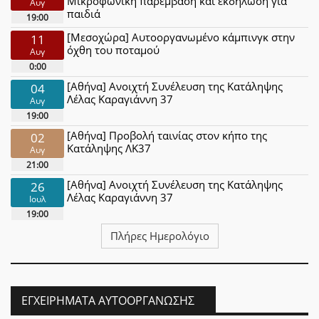
Μικροφωνική παρέμβαση και εκδήλωση για
Αυγ
παιδιά
19:00
[Μεσοχώρα] Αυτοοργανωμένο κάμπινγκ στην
11
όχθη του ποταμού
Αυγ
0:00
[Αθήνα] Ανοιχτή Συνέλευση της Κατάληψης
04
Λέλας Καραγιάννη 37
Αυγ
19:00
[Αθήνα] Προβολή ταινίας στον κήπο της
02
Κατάληψης ΛΚ37
Αυγ
21:00
[Αθήνα] Ανοιχτή Συνέλευση της Κατάληψης
26
Λέλας Καραγιάννη 37
Ιουλ
19:00
Πλήρες Ημερολόγιο
ΕΓΧΕΙΡΉΜΑΤΑ ΑΥΤΟΟΡΓΆΝΩΣΗΣ