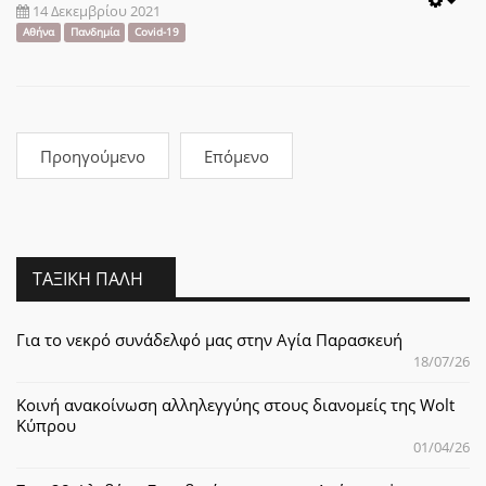
14 Δεκεμβρίου 2021
Emp
Αθήνα
Πανδημία
Covid-19
Προηγούμενο
Επόμενο
ΤΑΞΙΚΉ ΠΆΛΗ
Για το νεκρό συνάδελφό μας στην Αγία Παρασκευή
18/07/26
Κοινή ανακοίνωση αλληλεγγύης στους διανομείς της Wolt
Κύπρου
01/04/26