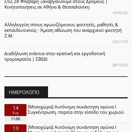
Στις 28 Φλεβάρη Ξαναβγαίνουμε στους Δρόμους |
Κινητοποιήσεις σε Αθήνα & Θεσσαλονίκη
19/02/26
Αλληλεγγύη στους αγωνιζόμενους φοιτητές, μαθητές &
εκπαιδευτικούς - Άμεση αθώωση του αναρχικού φοιτητή
Ζ.Μ.
23/11/25
Διαδήλωση ενάντια στην κρατική και εργοδοτική
τρομοκρατία | ΣΒΕΔΙ
28/10/25
ΗΜΕΡΟΛΌΓΙΟ
[Μεσοχώρα] Αυτόνομη συνάντηση αγώνα Ι
14
Συγκέντρωση, πορεία στην είσοδο του χωριού
Αυγ
11:00
[Μεσοχώρα] Αυτόνομη συνάντηση αγώνα Ι
13