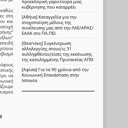
προεκλογική γαρνιτούρα μιας
κυβέρνησης που καταρρέει
ν καθώς
ρες στη
[Αθήνα] Καταγγελία για την
υν και
στοχοποίηση μέλους της
κατοχή
συνέλευσης μας από την ΛΑΕ/ΑΡΑΣ/
ρήνης"
ΕΑΑΚ στο ΠΑ.ΠΕΙ.
λήλων"
επειδή
[Θεσ/νίκη] Συγκέντρωση
χεύουν
αλληλεγγύης στους/ις 31
οβισμό
συλληφθέντες/είσες της εκκένωσης
της κατειλημμένης Πρυτανείας ΑΠΘ
ρόφους
[Αφίσα] Για τα 90 χρόνια από την
στικής
Κοινωνική Επανάσταση στην
γει να
Ισπανία
ινωνική
άζουμε
τισμού
!