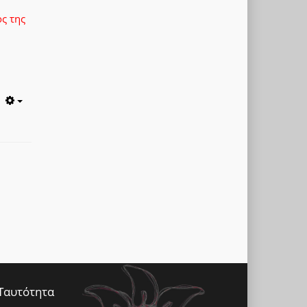
ς της
Empty
Ταυτότητα