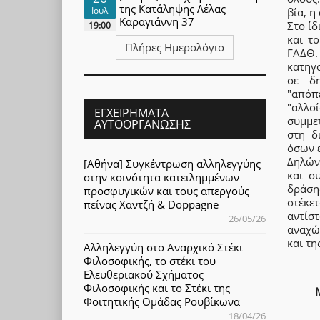
της Κατάληψης Λέλας
Ιουλ
βία, η
Καραγιάννη 37
Στο ίδ
19:00
και το
Πλήρες Ημερολόγιο
ΓΑΔΘ.
κατηγ
σε δη
"απόπ
"αλλο
ΕΓΧΕΙΡΉΜΑΤΑ
συμμε
ΑΥΤΟΟΡΓΆΝΩΣΗΣ
στη δ
όσων ε
Δηλών
[Αθήνα] Συγκέντρωση αλληλεγγύης
και σ
στην κοινότητα κατειλημμένων
δράση
προσφυγικών και τους απεργούς
στέκετ
πείνας Χαντζή & Doppagne
αντίσ
26/05/26
αναχώ
και τη
Αλληλεγγύη στο Αναρχικό Στέκι
Φιλοσοφικής, το στέκι του
Ελευθεριακού Σχήματος
Φιλοσοφικής και το Στέκι της
Φοιτητικής Ομάδας Ρουβίκωνα
18/04/26