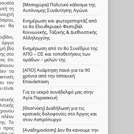
ρουσία
[Μεσοχώρα] Πολιτικό κάλεσμα της
υτή τη
Αυτόνομης Συνάντησης Αγώνα
νοιχτή
όσμου,
Ενημέρωση και φωτορεπορτάζ από
δεν θα
το 8ο Ελευθεριακό Φεστιβάλ
Κοινωνικής, Ταξικής & Διεθνιστικής
ριβάνι,
Αλληλεγγύης
 όργιο
Ενημέρωση από το 8ο Συνέδριο της
ωμή βία
ΑΠΟ – ΟΣ και τοποθετήσεις των
σης στο
ομάδων – μελών της
ος ότι
άποιου
[ΑΠΟ] Ανάρτηση πανό για τα 90
δεν τα
χρόνια από την Ισπανική
ακτικές
Επανάσταση
πο τον
υ είναι
Για το νεκρό συνάδελφό μας στην
Αγία Παρασκευή
ρατικής
ιτικής
[Θεσ/νίκη] Διαδήλωση για τις
χρονου
κρατικές δολοφονίες στο Άργος και
 πλέον
στον Ασπρόπυργο
ης. Το
α προς
[Αναδημοσίεση] Δεν θα κανουμε την
σία με