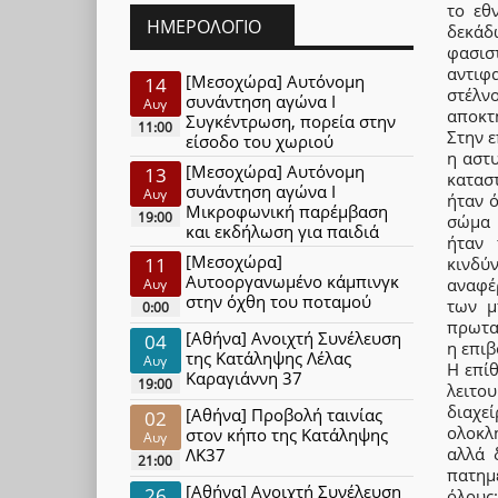
το εθ
ΗΜΕΡΟΛΌΓΙΟ
δεκάδ
φασισ
αντιφ
[Μεσοχώρα] Αυτόνομη
14
στέλν
συνάντηση αγώνα Ι
Αυγ
αποκτή
Συγκέντρωση, πορεία στην
11:00
Στην ε
είσοδο του χωριού
η αστ
[Μεσοχώρα] Αυτόνομη
13
καταστ
συνάντηση αγώνα Ι
Αυγ
ήταν ό
Μικροφωνική παρέμβαση
19:00
σώμα 
και εκδήλωση για παιδιά
ήταν 
[Μεσοχώρα]
11
κινδύ
Αυτοοργανωμένο κάμπινγκ
αναφέρ
Αυγ
στην όχθη του ποταμού
των μ
0:00
πρωταρ
[Αθήνα] Ανοιχτή Συνέλευση
04
η επιβ
της Κατάληψης Λέλας
Αυγ
Η επίθ
Καραγιάννη 37
19:00
λειτο
διαχε
[Αθήνα] Προβολή ταινίας
02
ολοκλ
στον κήπο της Κατάληψης
Αυγ
αλλά 
ΛΚ37
21:00
πατημ
[Αθήνα] Ανοιχτή Συνέλευση
26
όλους