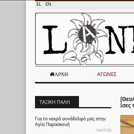
EL
EN
ΑΓΏΝΕΣ
ΑΡΧΉ
[Θεσ
ΤΑΞΙΚΉ ΠΆΛΗ
ίσες 
Για το νεκρό συνάδελφό μας στην
Αγία Παρασκευή
18/07/26