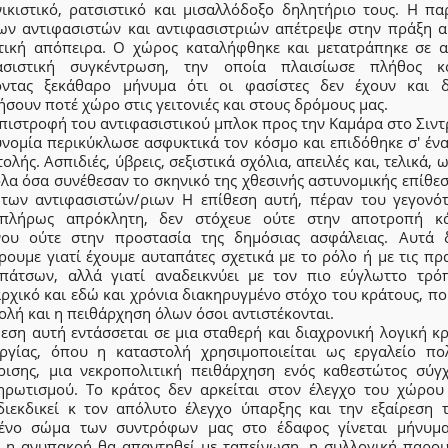
νικιστικό, ρατσιστικό και μισαλλόδοξο δηλητήριο τους. Η πα
ων αντιφασιστών και αντιφασιστριών απέτρεψε στην πράξη α
τική απόπειρα. Ο χώρος καταλήφθηκε και μετατράπηκε σε α
ασιστική συγκέντρωση, την οποία πλαισίωσε πλήθος κ
οντας ξεκάθαρο μήνυμα ότι οι φασίστες δεν έχουν και 
σουν ποτέ χώρο στις γειτονιές και στους δρόμους μας.
πιστροφή του αντιφασιστικού μπλοκ προς την Καμάρα στο Σιντ
υνομία περικύκλωσε ασφυκτικά τον κόσμο και επιδόθηκε σ' ένα
ολής. Ασπιδιές, ύβρεις, σεξιστικά σχόλια, απειλές και, τελικά, 
λα όσα συνέθεσαν το σκηνικό της χθεσινής αστυνομικής επίθε
των αντιφασιστών/ριων Η επίθεση αυτή, πέραν του γεγονότ
πλήρως απρόκλητη, δεν στόχευε ούτε στην αποτροπή κ
νου ούτε στην προστασία της δημόσιας ασφάλειας. Αυτά 
ουμε γιατί έχουμε αυταπάτες σχετικά με το ρόλο ή με τις πρ
πάτσων, αλλά γιατί αναδεικνύει με τον πιο εύγλωττο τρό
χικό και εδώ και χρόνια διακηρυγμένο στόχο του κράτους, πο
ολή και η πειθάρχηση όλων όσοι αντιστέκονται.
εση αυτή εντάσσεται σε μια σταθερή και διαχρονική λογική κ
υργίας, όπου η καταστολή χρησιμοποιείται ως εργαλείο πολ
ίρισης, μια νεκροπολιτική πειθάρχηση ενός καθεστώτος σύγ
ηρωτισμού. Το κράτος δεν αρκείται στον έλεγχο του χώρου
διεκδικεί κ τον απόλυτο έλεγχο ύπαρξης και την εξαίρεση τ
ένο σώμα των συντρόφων μας στο έδαφος γίνεται μήνυμ
: η ανυπακοή θα απαντηθεί με ταπείνωση, η συλλογική παρου