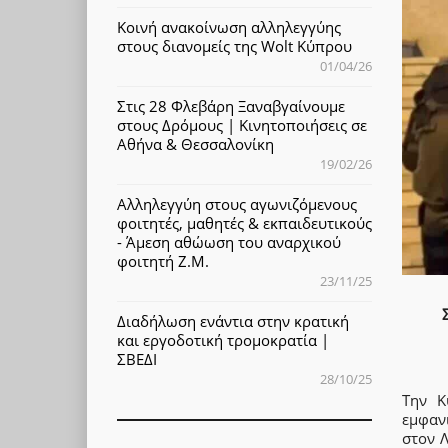
Κοινή ανακοίνωση αλληλεγγύης
στους διανομείς της Wolt Κύπρου
01/04/26
Στις 28 Φλεβάρη Ξαναβγαίνουμε
στους Δρόμους | Κινητοποιήσεις σε
Αθήνα & Θεσσαλονίκη
19/02/26
Αλληλεγγύη στους αγωνιζόμενους
φοιτητές, μαθητές & εκπαιδευτικούς
- Άμεση αθώωση του αναρχικού
φοιτητή Ζ.Μ.
23/11/25
Διαδήλωση ενάντια στην κρατική
και εργοδοτική τρομοκρατία |
ΣΒΕΔΙ
28/10/25
Την Κ
εμφαν
στον 