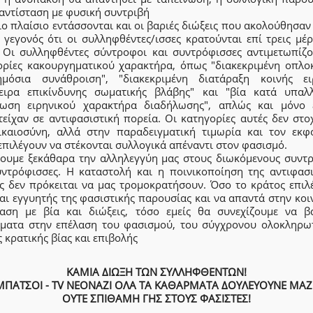
 αντίσταση με φυσική συντριβή
ιο πλαίσιο εντάσσονται και οι βαριές διώξεις που ακολούθησα
 γεγονός ότι οι συλληφθέντες/ισσες κρατούνται επί τρεις μέ
 Οι συλληφθέντες σύντροφοι και συντρόφισσες αντιμετωπίζο
ορίες κακουργηματικού χαρακτήρα, όπως "διακεκριμένη οπλο
μόσια συνάθροιση", "διακεκριμένη διατάραξη κοινής ει
ειρα επικίνδυνης σωματικής βλάβης" και "βία κατά υπαλ
ίωση ειρηνικού χαρακτήρα διαδήλωσης", απλώς και μόνο 
τείχαν σε αντιφασιστική πορεία. Οι κατηγορίες αυτές δεν στο
ικαιοσύνη, αλλά στην παραδειγματική τιμωρία και τον εκφ
πιλέγουν να στέκονται συλλογικά απέναντι στον φασισμό.
ουμε ξεκάθαρα την αλληλεγγύη μας στους διωκόμενους συντ
υντρόφισσες. Η καταστολή και η ποινικοποίηση της αντιφασι
ς δεν πρόκειται να μας τρομοκρατήσουν. Όσο το κράτος επιλέ
αι εγγυητής της φασιστικής παρουσίας και να απαντά στην κο
ταση με βία και διώξεις, τόσο εμείς θα συνεχίζουμε να β
ματα στην επέλαση του φασισμού, του σύγχρονου ολοκληρω
ς κρατικής βίας και επιβολής
ΚΑΜΙΑ ΔΙΩΞΗ ΤΩΝ ΣΥΛΛΗΦΘΕΝΤΩΝ!
ΜΠΑΤΣΟΙ - TV ΝΕΟΝΑΖΙ ΟΛΑ ΤΑ ΚΑΘΑΡΜΑΤΑ ΔΟΥΛΕΥΟΥΝΕ ΜΑΖΙ
ΟΥΤΕ ΣΠΙΘΑΜΗ ΓΗΣ ΣΤΟΥΣ ΦΑΣΙΣΤΕΣ!