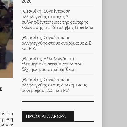
2020
[Θεσ/νίκη] Συγκέντρωση
αλληλεγγύης στους/ις 3
συλληφθέντες/είσες της δεύτερης
εκκένωσης της Κατάληψης Libertatia
[Θεσ/νίκη] Συγκέντρωση
αλληλεγγύης στους αναρχικούς Δ.Σ.
και Ρ.Ζ.
[Θεσ/νίκη] Αλληλεγγύη στο
ελευθεριακό στέκι Victoire που
δέχτηκε φασιστική επίθεση
[Θεσ/νίκη] Συγκέντρωση
αλληλεγγύης στους διωκόμενους
Σ
συντρόφους Δ.Σ. και Ρ.Ζ.
σαν να
ΠΡΌΣΦΑΤΑ ΆΡΘΡΑ
ντρωση
χύσουν