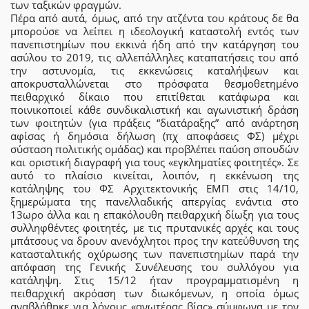
των ταξικών φραγμών.
Πέρα από αυτά, όμως, από την ατζέντα του κράτους δε θα
μπορούσε να λείπει η ιδεολογική καταστολή εντός των
πανεπιστημίων που εκκινά ήδη από την κατάργηση του
ασύλου το 2019, τις αλλεπάλληλες καταπατήσεις του από
την αστυνομία, τις εκκενώσεις καταλήψεων και
αποκρυσταλλώνεται στο πρόσφατα θεσμοθετημένο
πειθαρχικό δίκαιο που επιτίθεται κατάφωρα και
ποινικοποιεί κάθε συνδικαλιστική και αγωνιστική δράση
των φοιτητών (για πράξεις “διατάραξης” από ανάρτηση
αφίσας ή δημόσια δήλωση (πχ αποφάσεις ΦΣ) μέχρι
σύσταση πολιτικής ομάδας) και προβλέπει παύση σπουδών
και οριστική διαγραφή για τους «εγκληματίες φοιτητές». Σε
αυτό το πλαίσιο κινείται, λοιπόν, η εκκένωση της
κατάληψης του ΦΣ Αρχιτεκτονικής ΕΜΠ στις 14/10,
ξημερώματα της πανελλαδικής απεργίας ενάντια στο
13ωρο άλλα και η επακόλουθη πειθαρχική δίωξη για τους
συλληφθέντες φοιτητές, με τις πρυτανικές αρχές και τους
μπάτσους να δρουν ανενόχλητοι προς την κατεύθυνση της
κατασταλτικής οχύρωσης των πανεπιστημίων παρά την
απόφαση της Γενικής Συνέλευσης του συλλόγου για
κατάληψη. Στις 15/12 ήταν προγραμματισμένη η
πειθαρχική ακρόαση των διωκόμενων, η οποία όμως
αναβλήθηκε για λόγους «ανωτέρας βίας» σύμφωνα με τον