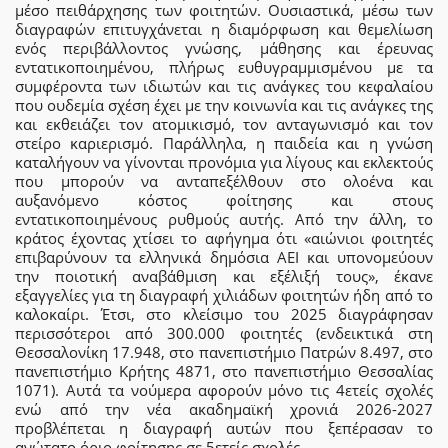
μέσο πειθάρχησης των φοιτητών. Ουσιαστικά, μέσω των
διαγραφών επιτυγχάνεται η διαμόρφωση και θεμελίωση
ενός περιβάλλοντος γνώσης, μάθησης και έρευνας
εντατικοποιημένου, πλήρως ευθυγραμμισμένου με τα
συμφέροντα των ιδιωτών και τις ανάγκες του κεφαλαίου
που ουδεμία σχέση έχει με την κοινωνία και τις ανάγκες της
και εκθειάζει τον ατομικισμό, τον ανταγωνισμό και τον
στείρο καριερισμό. Παράλληλα, η παιδεία και η γνώση
καταλήγουν να γίνονται προνόμια για λίγους και εκλεκτούς
που μπορούν να ανταπεξέλθουν στο ολοένα και
αυξανόμενο κόστος φοίτησης και στους
εντατικοποιημένους ρυθμούς αυτής. Από την άλλη, το
κράτος έχοντας χτίσει το αφήγημα ότι «αιώνιοι φοιτητές
επιβαρύνουν τα ελληνικά δημόσια ΑΕΙ και υπονομεύουν
την ποιοτική αναβάθμιση και εξέλιξή τους», έκανε
εξαγγελίες για τη διαγραφή χιλιάδων φοιτητών ήδη από το
καλοκαίρι. Έτσι, στο κλείσιμο του 2025 διαγράφησαν
περισσότεροι από 300.000 φοιτητές (ενδεικτικά στη
Θεσσαλονίκη 17.948, στο πανεπιστήμιο Πατρών 8.497, στο
πανεπιστήμιο Κρήτης 4871, στο πανεπιστήμιο Θεσσαλίας
1071). Αυτά τα νούμερα αφορούν μόνο τις 4ετείς σχολές
ενώ από την νέα ακαδημαϊκή χρονιά 2026-2027
προβλέπεται η διαγραφή αυτών που ξεπέρασαν το
ανώτατο όριο φοίτησης σε 5ετείς σχολές.