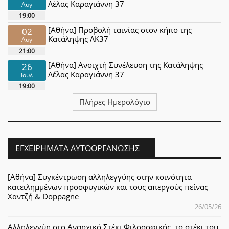
Λέλας Καραγιάννη 37
Αυγ
19:00
[Αθήνα] Προβολή ταινίας στον κήπο της
02
Κατάληψης ΛΚ37
Αυγ
21:00
[Αθήνα] Ανοιχτή Συνέλευση της Κατάληψης
26
Λέλας Καραγιάννη 37
Ιουλ
19:00
Πλήρες Ημερολόγιο
ΕΓΧΕΙΡΉΜΑΤΑ ΑΥΤΟΟΡΓΆΝΩΣΗΣ
[Αθήνα] Συγκέντρωση αλληλεγγύης στην κοινότητα
κατειλημμένων προσφυγικών και τους απεργούς πείνας
Χαντζή & Doppagne
26/05/26
Αλληλεγγύη στο Αναρχικό Στέκι Φιλοσοφικής, το στέκι του