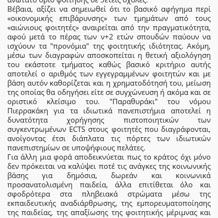
Βέβαια, αξίζει να σημειωθεί ότι το βασικό αφήγημα περί
«οικονομικής επιβάρυνσης» των τμημάτων από τους
«αιώνιους φοιτητές» αναιρείται από την πραγματικότητα,
αφού μετά το πέρας των ν+2 ετών σπουδών παύουν να
ισχύουν τα "προνόμια" της φοιτητικής ιδιότητας. Ακόμη,
μέσω των διαγραφών αποσκοπείται η θετική αξιολόγηση
του εκάστοτε τμήματος καθώς βασικό κριτήριο αυτής
αποτελεί ο αριθμός των εγγεγραμμένων φοιτητών και με
βάση αυτόν καθορίζεται και η χρηματοδότησή του, μείωση
της οποίας θα οδηγήσει είτε σε συγχώνευση ή ακόμα και σε
οριστικό κλείσιμο του. "Παραθυράκι" του νόμου
Πιερρακάκη για τα ιδιωτικά πανεπιστήμια αποτελεί η
δυνατότητα χορήγησης πιστοποιητικών των
συγκεντρωμένων ECTS στους φοιτητές που διαγράφονται,
ανοίγοντας έτσι διάπλατα τις πόρτες των ιδιωτικών
πανεπιστημίων σε υποψήφιους πελάτες.
Για άλλη μια φορά αποδεικνύεται πως το κράτος όχι μόνο
δεν πρόκειται να καλύψει ποτέ τις ανάγκες της κοινωνικής
βάσης για δημόσια, δωρεάν και κοινωνικά
προσανατολισμένη παιδεία, άλλα επιτίθεται όλο και
σφοδρότερα στα πληβειακά στρώματα μέσω της
εκπαιδευτικής αναδιάρθρωσης, της εμπορευματοποίησης
της παιδείας, της απαξίωσης της φοιτητικής μέριμνας και