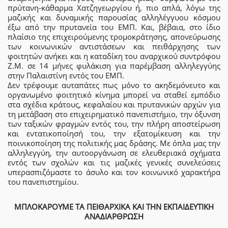
πρύτανη-κάθαρμα Χατζηγεωργίου ή, πιο απλά, λόγω της
μαζικής και δυναμικής παρουσίας αλληλέγγυου κόσμου
έξω από την πρυτανεία του ΕΜΠ. Και, βέβαια, στο ίδιο
πλαίσιο της επιχειρούμενης τρομοκράτησης, απονεύρωσης
των κοινωνικών αντιστάσεων και πειθάρχησης των
φοιτητών ανήκει και η καταδίκη του αναρχικού συντρόφου
Ζ.Μ. σε 14 μήνες φυλάκιση για παρέμβαση αλληλεγγύης
στην Παλαιστίνη εντός του ΕΜΠ.
Δεν τρέφουμε αυταπάτες πως μόνο το ακηδεμόνευτο και
οργανωμένο φοιτητικό κίνημα μπορεί να σταθεί εμπόδιο
στα σχέδια κράτους, κεφαλαίου και πρυτανικών αρχών για
τη μετάβαση στο επιχειρηματικό πανεπιστήμιο, την όξυνση
των ταξικών φραγμών εντός του, την πλήρη αποστείρωση
και εντατικοποίησή του, την εξατομίκευση και την
ποινικοποίηση της πολιτικής μας δράσης. Με όπλα μας την
αλληλεγγύη, την αυτοοργάνωση σε ελευθεριακά σχήματα
εντός των σχολών και τις μαζικές γενικές συνελεύσεις
υπερασπιζόμαστε το άσυλο και τον κοινωνικό χαρακτήρα
του πανεπιστημίου.
ΜΠΛΟΚΑΡΟΥΜΕ ΤΑ ΠΕΙΘΑΡΧΙΚΑ ΚΑΙ ΤΗΝ ΕΚΠΑΙΔΕΥΤΙΚΗ
ΑΝΑΔΙΑΡΘΡΩΣΗ