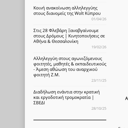
Κοινή ανακοίνωση αλληλεγγύης
στους διανομείς της Wolt Κύπρου
01/04/26
Στις 28 Φλεβάρη Ξαναβγαίνουμε
στους Δρόμους | Κινητοποιήσεις σε
Αθήνα & Θεσσαλονίκη
19/02/26
Αλληλεγγύη στους αγωνιζόμενους
φοιτητές, μαθητές & εκπαιδευτικούς
- Άμεση αθώωση του αναρχικού
φοιτητή Ζ.Μ.
23/11/25
Διαδήλωση ενάντια στην κρατική
και εργοδοτική τρομοκρατία |
Α
ΣΒΕΔΙ
28/10/25