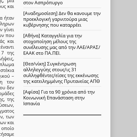
ς, μια
στον Ασπρόπυργο
υς και
[Αναδημοσίεση] Δεν θα κανουμε την
θα ήταν
προεκλογική γαρνιτούρα μιας
κληρων
κυβέρνησης που καταρρέει
ν γίνει
ων που
[Αθήνα] Καταγγελία για την
άς και
στοχοποίηση μέλους της
έναντι
συνέλευσης μας από την ΛΑΕ/ΑΡΑΣ/
 7 της
ΕΑΑΚ στο ΠΑ.ΠΕΙ.
λήψεις,
[Θεσ/νίκη] Συγκέντρωση
άπλωμα
αλληλεγγύης στους/ις 31
στέκια
συλληφθέντες/είσες της εκκένωσης
ικού –
της κατειλημμένης Πρυτανείας ΑΠΘ
ση τον
ου δεν
[Αφίσα] Για τα 90 χρόνια από την
ομάδες
Κοινωνική Επανάσταση στην
ς, της
Ισπανία
ύσεων,
γματος
ν, των
ων και
 οποίο
τήσαμε