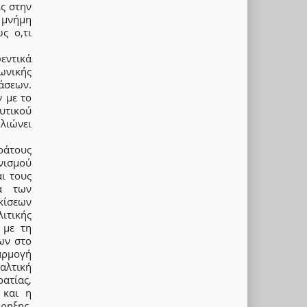
ίς στην
 μνήμη
ς ο,τι
εντικά
ωνικής
άσεων.
 με το
υτικού
θλιώνει
ράτους
νισμού
ι τους
μα των
κίσεων
ιτικής
 με τη
ων στο
αρμογή
αλτική
ρατίας,
 και η
ρηξης.