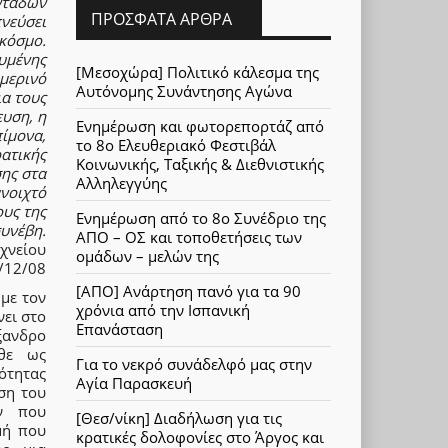
ντάδων
ΠΡΌΣΦΑΤΑ ΆΡΘΡΑ
νεύσει
 κόσμο.
ευμένης
[Μεσοχώρα] Πολιτικό κάλεσμα της
ημερινό
Αυτόνομης Συνάντησης Αγώνα
ια τους
ευση, η
Ενημέρωση και φωτορεπορτάζ από
πίμονα,
το 8ο Ελευθεριακό Φεστιβάλ
ρατικής
Κοινωνικής, Ταξικής & Διεθνιστικής
σης στα
Αλληλεγγύης
νοιχτό
υς της
Ενημέρωση από το 8ο Συνέδριο της
συνέβη.
ΑΠΟ – ΟΣ και τοποθετήσεις των
χνείου
ομάδων – μελών της
/12/08
[ΑΠΟ] Ανάρτηση πανό για τα 90
με τον
χρόνια από την Ισπανική
νει στο
Επανάσταση
ξανδρο
ρθε ως
Για το νεκρό συνάδελφό μας στην
ότητας
Αγία Παρασκευή
ση του
ν που
[Θεσ/νίκη] Διαδήλωση για τις
μή που
κρατικές δολοφονίες στο Άργος και