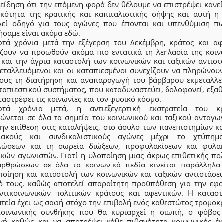
είδηση ότι την επόμενη φορά δεν θέλουμε να επιστρέψει κανε
ικότητα της κρατικής και καπιταλιστικής σήψης και αυτή η
λεί οδηγό για τους αγώνες που έπονται και υπενθύμιση πω
ήσαμε είναι ακόμα εδώ.
φτά χρόνια μετά την εξέγερση του Δεκέμβρη, κράτος και αφ
ίζουν να προωθούν ακόμα πιο εντατικά τη λεηλασία της κοιν
 και την άγρια καταστολή των κοινωνικών και ταξικών αντιστ
μεταλλευόμενοι και οι καταπιεσμένοι συνεχίζουν να πληρώνουν
τους τη διατήρηση και αναπαραγωγή του βάρβαρου εκμεταλλε
ταπιεστικού συστήματος, που καταδυναστεύει, δολοφονεί, εξα
ταστρέφει τις κοινωνίες και τον φυσικό κόσμο.
φτά χρόνια μετά, η αντιεξεγερτική εκστρατεία του κ
κώνεται σε όλα τα σημεία του κοινωνικού και ταξικού ανταγω
την επίθεση στις καταλήψεις, στο άσυλο των πανεπιστημίων κα
ιακούς και συνδικαλιστικούς αγώνες μέχρι το χτύπη
λώσεων και τη σωρεία διώξεων, προφυλακίσεων και φυλα
ικών αγωνιστών. Γιατί η υλοποίηση μιας άκρως επιθετικής πολ
αρθρώσεων σε όλα τα κοινωνικά πεδία κινείται παράλληλα
ποίηση και καταστολή των κοινωνικών και ταξικών αντιστάσε
ό τους, καθώς αποτελεί απαραίτητη προϋπόθεση για την εφ
ντικοινωνικών πολιτικών κράτους και αφεντικών. Η καταστ
τεία έχει ως σαφή στόχο την επιβολή ενός καθεστώτος τρομοκ
κοινωνικής συνθήκης που θα κυριαρχεί η σιωπή, ο φόβος
γή καθώς και να αποτρέψει κάθε πιθανότητα κοινωνικής έκ