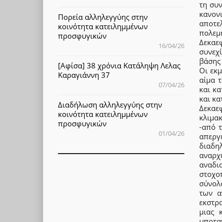
τη συν
κανον
Πορεία αλληλεγγύης στην
αποτε
κοινότητα κατειλημμένων
πολεμ
προσφυγικών
Δεκαε
16/04/26
συνεχ
βάσης
[Αφίσα] 38 χρόνια Κατάληψη Λελας
Οι εκ
Καραγιάννη 37
αίμα 
07/04/26
και κα
και κα
Διαδήλωση αλληλεγγύης στην
Δεκαε
κοινότητα κατειλημμένων
κλιμα
προσφυγικών
-από 
01/04/26
απεργ
διαδη
αναρχ
αναδι
στοχο
σύνολ
των α
εκστρα
μιας 
υποτα