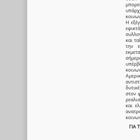
μπορε
υπάρχ
κοινων
Η εξέ
εφικτ
συλλο
και τα
την ε
εκμετ
σήμερ
υπέρβ
κοινω
Αμερι
αντισ
δυτικέ
στον 
ρεαλι
και ε
ανατρ
κοινων
ΓΙΑ