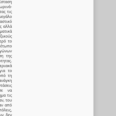
τίσταση
σωρινά-
ας τις
μεγάλο
αστικό
ς αλλά
ματικά
ξικούς
ερό το
μέτωπο
αγώνων
ση της
τητας.
εριακά
για το
οπό τη
ανάγκη
στάσεις
σε να
ημα τις
ν, του
αν από
όλεις,
ων δεν