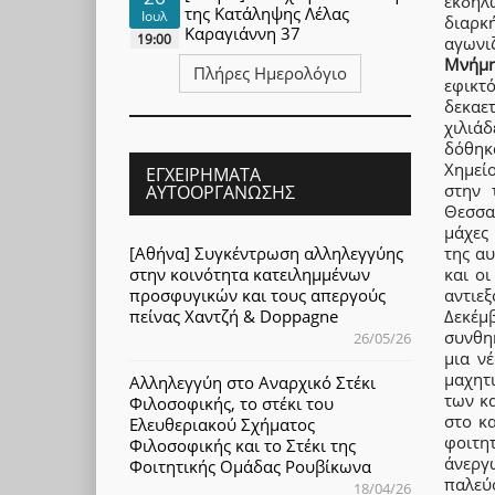
εκδηλ
της Κατάληψης Λέλας
Ιουλ
διαρκ
Καραγιάννη 37
19:00
αγωνι
Μνήμη
Πλήρες Ημερολόγιο
εφικτ
δεκαετ
χιλιά
δόθηκ
Χημεί
ΕΓΧΕΙΡΉΜΑΤΑ
στην 
ΑΥΤΟΟΡΓΆΝΩΣΗΣ
Θεσσαλ
μάχες
[Αθήνα] Συγκέντρωση αλληλεγγύης
της α
στην κοινότητα κατειλημμένων
και ο
προσφυγικών και τους απεργούς
αντιε
πείνας Χαντζή & Doppagne
Δεκέμ
συνθη
26/05/26
μια ν
μαχητ
Αλληλεγγύη στο Αναρχικό Στέκι
των κ
Φιλοσοφικής, το στέκι του
στο κ
Ελευθεριακού Σχήματος
φοιτη
Φιλοσοφικής και το Στέκι της
άνεργ
Φοιτητικής Ομάδας Ρουβίκωνα
παλεύ
18/04/26