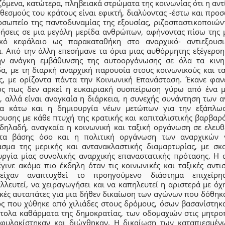
όμενα, κατώτερα, πληβειακά στρώματα της κοινωνίας ότι η αν
θεσμούς του κράτους είναι εφικτή, διαλύοντας -έστω και προ
οσωπείο της παντοδυναμίας της εξουσίας, ριζοσπαστικοποιώντ
δήσεις σε μια μεγάλη μερίδα ανθρώπων, αφήνοντας πίσω της 
ικό κεφάλαιο ως παρακαταθήκη στο αναρχικό- αντιεξουσι
α. Από την άλλη επεσήμανε τα όρια μιας αυθόρμητης εξέγερση
ην ανάγκη εμβάθυνσης της αυτοοργάνωσης σε όλα τα κινη
δα, με τη διαρκή αναρχική παρουσία στους κοινωνικούς και τα
ς, με ορίζοντα πάντα την Κοινωνική Επανάσταση. Έκανε φαν
ός πως δεν αρκεί η ευκαιριακή συσπείρωση γύρω από ένα 
, αλλά είναι αναγκαία η διάρκεια, η συνεχής συνάντηση των 
α κάτω και η δημιουργία νέων μετώπων για την εξάπλω
ουσης με κάθε πτυχή της κρατικής και καπιταλιστικής βαρβαρό
, δηλαδή, αναγκαία η κοινωνική και ταξική οργάνωση σε ελευθ
τα βάσης όσο και η πολιτική οργάνωση των αναρχικών 
ασμα της μερικής και αντανακλαστικής διαμαρτυρίας, με σκ
υργία μίας συνολικής αναρχικής επαναστατικής πρότασης. Η 
γινε ακόμα πιο έκδηλη όταν τις κοινωνικές και ταξικές αντι
είχαν αναπτυχθεί το προηγούμενο διάστημα επιχείρη
λλευτεί, να χειραγωγήσει και να καπηλευτεί η αριστερά με όχ
ικές αυταπάτες για μια δήθεν δικαίωση των αγώνων που δόθηκα
ος που χύθηκε από χιλιάδες στους δρόμους, όσων βασανίστηκ
στολα καθάρματα της δημοκρατίας, των οδομαχιών στις μητροπ
φυλακίστηκαν και διώχθηκαν. Η δικαίωση των καταπιεσμέν