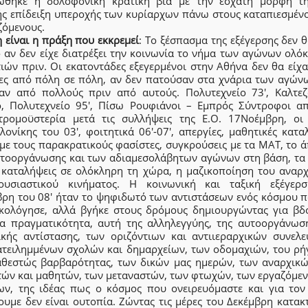
ώθηκε η δολοφονική κρατική βία με την έσχατη μορφή τη
ής επίδειξη υπεροχής των κυρίαρχων πάνω στους καταπιεσμένο
ζόμενους.
 είναι η πράξη που εκκρεμεί
: Το ξέσπασμα της εξέγερσης δεν 
ό αν δεν είχε διατρέξει την κοινωνία το νήμα των αγώνων ολό
ιών πριν. Οι εκατοντάδες εξεγερμένοι στην Αθήνα δεν θα είχα
δες από πόλη σε πόλη, αν δεν πατούσαν στα χνάρια των αγών
αν από πολλούς πριν από αυτούς. Πολυτεχνείο 73′, Καλτεζ
ο, Πολυτεχνείο 95′, Πίσω Ρουφιάνοι – Εμπρός Σύντροφοι απ
τρομοϋστερία μετά τις συλλήψεις της Ε.Ο. 17Νοέμβρη, οι
ονίκης του 03′, φοιτητικά 06′-07′, απεργίες, μαθητικές κατα
 με τους παρακρατικούς φασίστες, συγκρούσεις με τα ΜΑΤ, το 
υτοοργάνωσης και των αδιαμεσολάβητων αγώνων στη βάση, τα 
ι καταλήψεις σε ολόκληρη τη χώρα, η μαζικοποίηση του αναρχ
ξουσιαστικού κινήματος. Η κοινωνική και ταξική εξέγερ
βρη του 08′ ήταν το ψηφιδωτό των αντιστάσεων ενός κόσμου π
κολόγησε, αλλά βγήκε στους δρόμους δημιουργώντας για βδ
έα πραγματικότητα, αυτή της αλληλεγγύης, της αυτοοργάνωση
ικής αντίστασης, των οριζόντιων και αντιιεραρχικών συνελε
ατειλημμένων σχολών και δημαρχείων, των οδομαχιών, του ρή
αθεστώς βαρβαρότητας, των δικών μας ημερών, των αναρχικώ
τών και μαθητών, των μεταναστών, των φτωχών, των εργαζόμεν
ων, της ιδέας πως ο κόσμος που ονειρευόμαστε και για τον
ουμε δεν είναι ουτοπία. Ζώντας τις μέρες του Δεκέμβρη κατακ