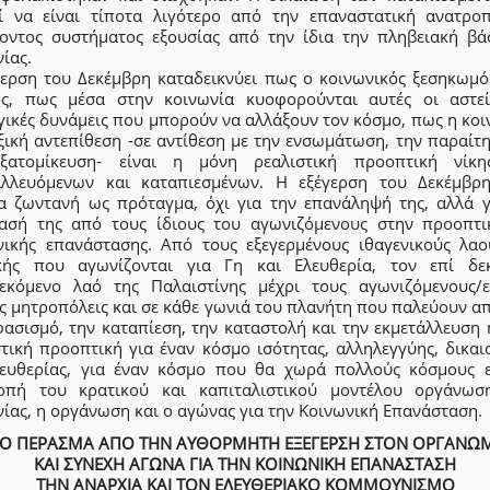
ί να είναι τίποτα λιγότερο από την επαναστατική ανατρο
οντος συστήματος εξουσίας από την ίδια την πληβειακή βά
ίας.
γερση του Δεκέμβρη καταδεικνύει πως ο κοινωνικός ξεσηκωμός
ός, πως μέσα στην κοινωνία κυοφορούνται αυτές οι αστεί
γικές δυνάμεις που μπορούν να αλλάξουν τον κόσμο, πως η κοι
ξική αντεπίθεση -σε αντίθεση με την ενσωμάτωση, την παραίτ
ξατομίκευση- είναι η μόνη ρεαλιστική προοπτική νίκ
αλλευόμενων και καταπιεσμένων. Η εξέγερση του Δεκέμβρη
α ζωντανή ως πρόταγμα, όχι για την επανάληψή της, αλλά γ
ασή της από τους ίδιους του αγωνιζόμενους στην προοπτι
νικής επανάστασης. Από τους εξεγερμένους ιθαγενικούς λαο
κής που αγωνίζονται για Γη και Ελευθερία, τον επί δεκ
τεκόμενο λαό της Παλαιστίνης μέχρι τους αγωνιζόμενους/ε
ς μητροπόλεις και σε κάθε γωνιά του πλανήτη που παλεύουν α
φασισμό, την καταπίεση, την καταστολή και την εκμετάλλευση 
στική προοπτική για έναν κόσμο ισότητας, αλληλεγγύης, δικαι
λευθερίας, για έναν κόσμο που θα χωρά πολλούς κόσμους ε
οπή του κρατικού και καπιταλιστικού μοντέλου οργάνωσ
ίας, η οργάνωση και ο αγώνας για την Κοινωνική Επανάσταση.
 ΤΟ ΠΕΡΑΣΜΑ ΑΠΟ ΤΗΝ ΑΥΘΟΡΜΗΤΗ ΕΞΕΓΕΡΣΗ ΣΤΟΝ ΟΡΓΑΝΩ
ΚΑΙ ΣΥΝΕΧΗ ΑΓΩΝΑ ΓΙΑ ΤΗΝ ΚΟΙΝΩΝΙΚΗ ΕΠΑΝΑΣΤΑΣΗ
ΤΗΝ ΑΝΑΡΧΙΑ ΚΑΙ ΤΟΝ ΕΛΕΥΘΕΡΙΑΚΟ ΚΟΜΜΟΥΝΙΣΜΟ