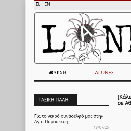
EL
EN
ΑΓΏΝΕΣ
ΑΡΧΉ
[Κάλε
ΤΑΞΙΚΉ ΠΆΛΗ
σε Α
Για το νεκρό συνάδελφό μας στην
Αγία Παρασκευή
18/07/26