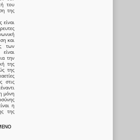
πή του
ση της
 είναι
ρευτες
νωνική
ηση και
ης των
 είναι
ια την
κή της
ύς της
αετίες
ς στις
πέναντι
η μόνη
οσύνης
ίναι η
ης της
ΜΕΝΟ