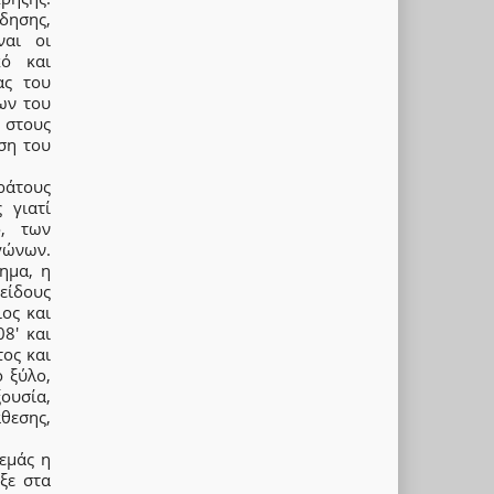
ίδησης,
ναι οι
κό και
ας του
ων του
 στους
ση του
ράτους
 γιατί
ο, των
γώνων.
ημα, η
είδους
ος και
8′ και
τος και
 ξύλο,
ξουσία,
θεσης,
 εμάς η
ξε στα