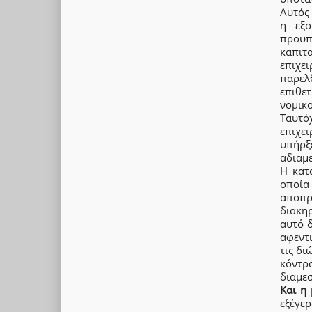
Αυτός 
η εξο
προϋπ
καπιτ
επιχε
παρελ
επιθε
νομικο
Ταυτό
επιχε
υπήρξ
αδιαμ
Η κατ
οποία
αποπρ
διακη
αυτό δ
αφεντ
τις δι
κόντρ
διαμε
Και η
εξέγε