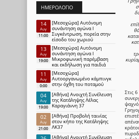
Γρηγ
σ
ΗΜΕΡΟΛΌΓΙΟ
δυ
[Μεσοχώρα] Αυτόνομη
14
επί
συνάντηση αγώνα Ι
Αυγ
θά
Συγκέντρωση, πορεία στην
καταπ
11:00
είσοδο του χωριού
κατ
[Μεσοχώρα] Αυτόνομη
13
συνάντηση αγώνα Ι
τρ
Αυγ
Μικροφωνική παρέμβαση
κυρία
19:00
και εκδήλωση για παιδιά
[Μεσοχώρα]
11
Αυτοοργανωμένο κάμπινγκ
Αυγ
στην όχθη του ποταμού
0:00
Στις 
[Αθήνα] Ανοιχτή Συνέλευση
04
συνεργ
της Κατάληψης Λέλας
Αυγ
ψαχνό
Καραγιάννη 37
19:00
Γρηγο
[Αθήνα] Προβολή ταινίας
επιστ
02
στον κήπο της Κατάληψης
απένα
Αυγ
ΛΚ37
κράτ
21:00
πυροδ
[Αθήνα] Ανοιχτή Συνέλευση
26