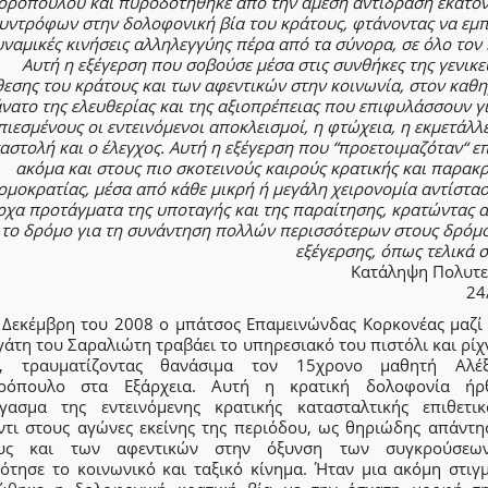
ορόπουλου και πυροδοτήθηκε από την άμεση αντίδραση εκατο
υντρόφων στην δολοφονική βία του κράτους, φτάνοντας να εμπ
ναμικές κινήσεις αλληλεγγύης πέρα από τα σύνορα, σε όλο τον
Αυτή η εξέγερση που σοβούσε μέσα στις συνθήκες της γενικ
θεσης του κράτους και των αφεντικών στην κοινωνία, στον καθ
νατο της ελευθερίας και της αξιοπρέπειας που επιφυλάσσουν γ
ιεσμένους οι εντεινόμενοι αποκλεισμοί, η φτώχεια, η εκμετάλλ
αστολή και ο έλεγχος. Αυτή η εξέγερση που “προετοιμαζόταν“ ε
ακόμα και στους πιο σκοτεινούς καιρούς κρατικής και παρακ
ομοκρατίας, μέσα από κάθε μικρή ή μεγάλη χειρονομία αντίστα
ρχα προτάγματα της υποταγής και της παραίτησης, κρατώντας α
το δρόμο για τη συνάντηση πολλών περισσότερων στους δρόμο
εξέγερσης, όπως τελικά 
Κατάληψη Πολυτε
24
6 Δεκέμβρη του 2008 ο μπάτσος Επαμεινώνδας Κορκονέας μαζί 
άτη του Σαραλιώτη τραβάει το υπηρεσιακό του πιστόλι και ρίχ
, τραυματίζοντας θανάσιμα τον 15χρονο μαθητή Αλέ
ρόπουλο στα Εξάρχεια. Αυτή η κρατική δολοφονία ή
έγασμα της εντεινόμενης κρατικής κατασταλτικής επιθετικ
ντι στους αγώνες εκείνης της περιόδου, ως θηριώδης απάντη
ους και των αφεντικών στην όξυνση των συγκρούσεω
ότησε το κοινωνικό και ταξικό κίνημα. Ήταν μια ακόμη στιγ