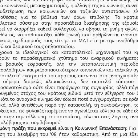
ο κοινωνικός μετασχηματισμός, η αλλαγή της κοινωνικής συνε
υδετέρωση των κοινωνικών και ταξικών αντιστάσεων εί
οθέσεις για το βάθεμα των όρων επιβολής. Το κρατι
αλιστικό σύστημα στην προσπάθεια διατήρησης της εξουσί
ιρεί να διαρρήξει καθετί συλλογικό, να σβήσει τη μνήμη αγών
θόντος, να καθυποτάξει κάθε φωνή που αρθρώνεται ενάντια
τικούς σχεδιασμούς τους είτε με τα ΜΑΤ είτε με την αναβάθμι
ύ και θεσμικού τους οπλοστασίου.
χρονα οι ιδεολογικοί και κατασταλτικοί μηχανισμοί του κ
ιρούν το παραδειγματικό χτύπημα του αναρχικού κινήματος
ε βασικός εκφραστής, όλη την μεταπολιτευτική περίοδ
εσολάβητων και ριζοσπαστικότερων κοινωνικών και ταξικών α
ασταλτική εκστρατεία του κράτους απέναντι στο αναρχικό κίν
 σήμερα διαρκώς κλιμακώνεται, δεν αποτελεί κάποιου 
οσανατολισμό ούτε είναι παράγωγο της συγκυρίας, αλλά πάγι
ρυγμένος στόχος του κράτους ειδικά μετά την εξέγερση του 0
ιότι το αναρχικό κίνημα δεν έδωσε ποτέ συγχωροχάρτι σε κρά
ικά, αλλά αντιθέτως παρά την καταστολή, τη συκοφάντηση, το
ώξεις και τις φυλακές παρέμεινε να αγωνίζεται κόντρα σε κάθε ε
α στην εκμετάλλευση και καταπίεση, κόντρα στις λογικές ανά
σολάβησης και συμβιβασμού.
 μόνη πράξη που εκκρεμεί είναι η Κοινωνική Επανάσταση
: Για
ρση του Δεκέμβρη του ’08 ήταν καθοριστική. Από τη μια έδει