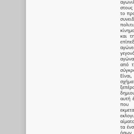
αγωνιζ
στους 
το πρ
συνει
πολιτ
κίνημ
και τ
επίπε
αγώνε
γεγον
αγώνα
από τ
σύγκρ
Είναι
σχήμα
ξεπέρ
δημιο
αυτή έ
που 
εκμετα
εκλογ
αίματ
τα έν
όσων 