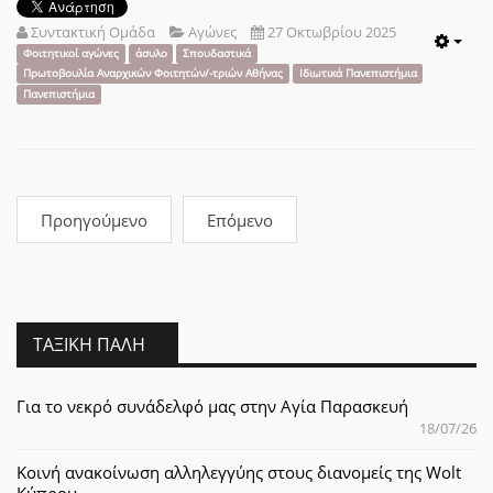
Συντακτική Ομάδα
Αγώνες
27 Οκτωβρίου 2025
Emp
Φοιτητικοί αγώνες
άσυλο
Σπουδαστικά
Πρωτοβουλία Αναρχικών Φοιτητών/-τριών Αθήνας
Ιδιωτικά Πανεπιστήμια
Πανεπιστήμια
Προηγούμενο
Επόμενο
ΤΑΞΙΚΉ ΠΆΛΗ
Για το νεκρό συνάδελφό μας στην Αγία Παρασκευή
18/07/26
Κοινή ανακοίνωση αλληλεγγύης στους διανομείς της Wolt
Κύπρου