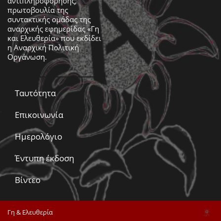
αντιπληροφόρησης,
πρωτοβουλία της
συντακτικής ομάδας της
αναρχικής εφημερίδας «Γη
και Ελευθερία» που εκδίδει
η
Αναρχική Πολιτική
Οργάνωση
.
Ταυτότητα
Επικοινωνία
Ημερολόγιο
Έντυπη έκδοση
Βίντεο
Γη & Ελευθερία