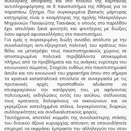
συλλογικής απόφασης και στο πλαίσιο της καμπάνιας
αντιπληροφόρησης σε 8 πανεπιστήμια της Αθήνας για το
παραπάνω ζήτημα. Πιο συγκεκριμένα βασικός μάρτυρας
κατηγορίας είναι ο κοσμήτορας της σχολής Ηλεκρολόγων
Μηχανικών Παναγιώτης Τσανάκας ο οποιός στο παρελθόν
έχει απειλήσει ξανά φοιτητές και φοιτήτριες με διώξεις
όσον αφορά αφισοκολλήσεις στο πανεπιστήμιο.
Για εμάς η συγκεκριμένη διώξη συνάδει απόλυτα με την
συνολικότερη αντι-εξεγερτική πολιτική του κράτους που
θέλει να μετατρέψει τους πανεπιστημιακούς χώρους σε
αποστειρωμένα πολιτικά περιβάλλοντα αποκομμένα
πλήρως από τα προβλήματα και τις ανάγκες ευρύτερα του
κοινωνικού σώματος. Στοχεύει ευθέως στο πανεπιστημιακό
άσυλο και τον κοινωνικό του χαρακτήρα όπου στο σήμερα
τα κρατικά κατασταλτικά επιτελεία σε συνεργασία με τις
πρυτανικές αρχές προσπαθούν αδιάκοπα να
επισφραγίσουν την κατάργηση του, μη αφήνοντας
πολιτισμικές εκδηλώσεις εντός του ασύλου, στέλνοντας
τους κρατικούς δολοφόνους να εκκενώνουν και να
γκρεμίζουν κατειλημμένα στέκια, λογοκρίνοντας διαρκώς
συλλογικότητες και συνδικαλιστικούς φορείς.
Ταυτόχρονα, αποτελεί κομμάτι της συνολικότερης στάσης
του δυτικού άξονα κυριαρχίας απέναντι σε οποιονδήποτε
επιχειρεί να εκφράσει έμπρακτα την αλληλεγγύη του στον