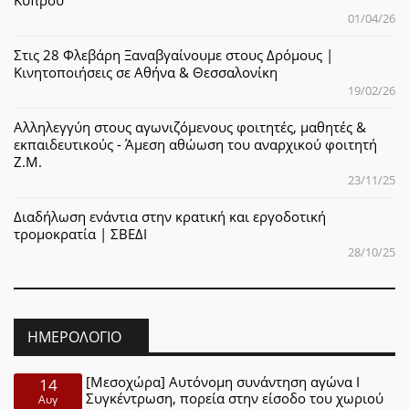
01/04/26
Στις 28 Φλεβάρη Ξαναβγαίνουμε στους Δρόμους |
Κινητοποιήσεις σε Αθήνα & Θεσσαλονίκη
19/02/26
Αλληλεγγύη στους αγωνιζόμενους φοιτητές, μαθητές &
εκπαιδευτικούς - Άμεση αθώωση του αναρχικού φοιτητή
Ζ.Μ.
23/11/25
Διαδήλωση ενάντια στην κρατική και εργοδοτική
τρομοκρατία | ΣΒΕΔΙ
28/10/25
ΗΜΕΡΟΛΌΓΙΟ
[Μεσοχώρα] Αυτόνομη συνάντηση αγώνα Ι
14
Συγκέντρωση, πορεία στην είσοδο του χωριού
Αυγ