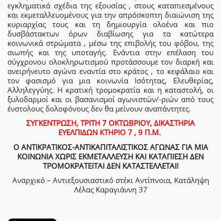
εγκληματικά σχέδια της εξουσίας , στους καταπιεσμένους
και εκμεταλλευομένους για την απρόσκοπτη διαιώνιση της
κυριαρχίας τους και τη δημιουργία ολοένα και πιο
δυσβάστακτων όρων διαβίωσης για τα κατώτερα
κοινωνικά στρώματα , μέσω της επιβολής του φόβου, της
σιωπής και της υποταγής. Ενάντια στην επέλαση του
σύγχρονου ολοκληρωτισμού προτάσσουμε τον διαρκή και
ανειρήνευτο αγώνα εναντία στο κράτος , το κεφάλαιο και
τον φασισμό για μια κοινωνία Ισότητας, Ελευθερίας,
Αλληλεγγύης. Η κρατική τρομοκρατία και η καταστολή, οι
ξυλοδαρμοί και οι βασανισμοί αγωνιστών/-ριών από τους
ένστολους δολοφόνους δεν θα μείνουν αναπάντητες.
ΣΥΓΚΕΝΤΡΩΣΗ, ΤΡΙΤΗ 7 ΟΚΤΩΒΡΙΟΥ, ΔΙΚΑΣΤΗΡΙΑ
ΕΥΕΛΠΙΔΩΝ ΚΤΗΡΙΟ 7 , 9 Π.Μ.
Ο ΑΝΤΙΚΡΑΤΙΚΟΣ-ΑΝΤΙΚΑΠΙΤΑΛΙΣΤΙΚΟΣ ΑΓΩΝΑΣ ΓΙΑ ΜΙΑ
ΚΟΙΝΩΝΙΑ ΧΩΡΙΣ ΕΚΜΕΤΑΛΛΕΥΣΗ ΚΑΙ ΚΑΤΑΠΙΕΣΗ ΔΕΝ
ΤΡΟΜΟΚΡΑΤΕΙΤΑΙ ΔΕΝ ΚΑΤΑΣΤΕΛΛΕΤΑΙ!
Αναρχικό – Αντιεξουσιαστικό στέκι Αντίπνοια, Κατάληψη
Λέλας Καραγιάννη 37