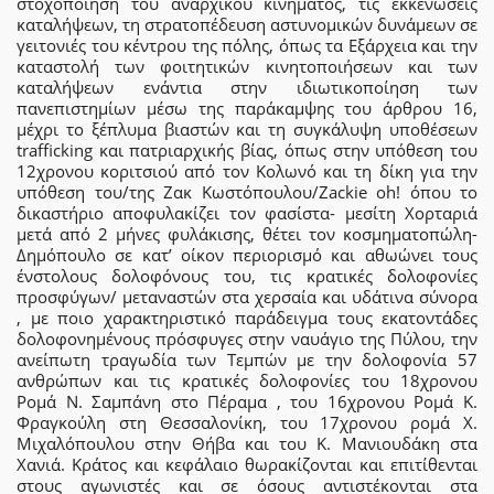
στοχοποίηση του αναρχικού κινήματος, τις εκκενώσεις
καταλήψεων, τη στρατοπέδευση αστυνομικών δυνάμεων σε
γειτονιές του κέντρου της πόλης, όπως τα Εξάρχεια και την
καταστολή των φοιτητικών κινητοποιήσεων και των
καταλήψεων ενάντια στην ιδιωτικοποίηση των
πανεπιστημίων μέσω της παράκαμψης του άρθρου 16,
μέχρι το ξέπλυμα βιαστών και τη συγκάλυψη υποθέσεων
trafficking και πατριαρχικής βίας, όπως στην υπόθεση του
12χρονου κοριτσιού από τον Κολωνό και τη δίκη για την
υπόθεση του/της Ζακ Κωστόπουλου/Zackie oh! όπου το
δικαστήριο αποφυλακίζει τον φασίστα- μεσίτη Χορταριά
μετά από 2 μήνες φυλάκισης, θέτει τον κοσμηματοπώλη-
Δημόπουλο σε κατ’ οίκον περιορισμό και αθωώνει τους
ένστολους δολοφόνους του, τις κρατικές δολοφονίες
προσφύγων/ μεταναστών στα χερσαία και υδάτινα σύνορα
, με ποιο χαρακτηριστικό παράδειγμα τους εκατοντάδες
δολοφονημένους πρόσφυγες στην ναυάγιο της Πύλου, την
ανείπωτη τραγωδία των Τεμπών με την δολοφονία 57
ανθρώπων και τις κρατικές δολοφονίες του 18χρονου
Ρομά Ν. Σαμπάνη στο Πέραμα , του 16χρονου Ρομά Κ.
Φραγκούλη στη Θεσσαλονίκη, του 17χρονου ρομά Χ.
Μιχαλόπουλου στην Θήβα και του Κ. Μανιουδάκη στα
Χανιά. Κράτος και κεφάλαιο θωρακίζονται και επιτίθενται
στους αγωνιστές και σε όσους αντιστέκονται στα