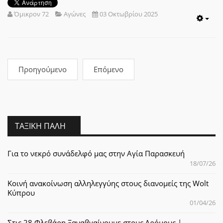
Όμικρον 72
Αγώνες
03 Οκτωβρίου 2025
Emp
Προηγούμενο
Επόμενο
ΤΑΞΙΚΉ ΠΆΛΗ
Για το νεκρό συνάδελφό μας στην Αγία Παρασκευή
18/07/26
Κοινή ανακοίνωση αλληλεγγύης στους διανομείς της Wolt
Κύπρου
01/04/26
Στις 28 Φλεβάρη Ξαναβγαίνουμε στους Δρόμους |