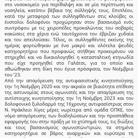
στο νοσοκομείο για περίθαλψη και σε μία περίπτωση και
νοσηλεία, κατόπιν βέβαια της σύλληψής τους. Επιπλέον,
κατά την μεταφορά των συλληφθέντων στις κλούβες οι
ένστολοι δολοφόνοι προχώρησαν στον βασανισμό ενός
συντρόφου με τις χειροπέδες προκαλώντας του σοβαρές
κακώσεις στα χέρια ενώ ταυτόχρονα τον έβριζαν χυδαία
και τον απειλούσαν. Τέλος, οι συλληφθέντες εκείνης της
ημέρας φορτώθηκαν με ένα μακρύ και ολότελα ψευδές
κατηγορητήριο που προφανώς στήθηκε προκειμένου να
στηριχθεί και να δικαιολογηθεί η κατασταλτική κτηνωδία
που είχε προηγηθεί στο Γαλάτσι, για το οποίο και
αθωώθηκαν στη δίκη που έγινε πρόσφατα, τον Νοέμβριο
του ’23.
Από την απαγόρευση της αντιφασιστικής κινητοποίησης
την 1η Νοέμβρη 2020 και την ακραία σε βιαιότητα επίθεση
της αστυνομίας στους αγωνιστές και την απαγόρευση της
αντίστοιχης κινητοποίησης την 1η Νοέμβρη 2023 και τον
δολοφονικό ξυλοδαρμό της 16χρονης αντιφασίστριας στον
Ν. Ηράκλειο λίγες μέρες νωρίτερα από ομάδα ΟΠΚΕ, τον
νόμο απαγόρευσης των διαδηλώσεων και την προσπάθεια
εφαρμογής του στην πράξη με το χτύπημά τους, τις διώξεις
και τους βασανισμούς αγωνιστών/τριών, τα στημένα
κατηγορητήρια σε βάρος αναρχικών και ευρύτερα τη