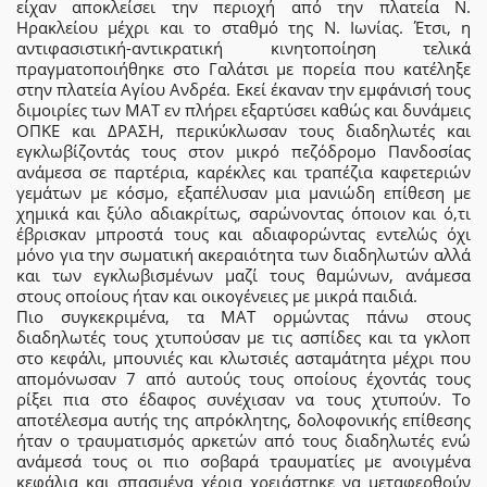
είχαν αποκλείσει την περιοχή από την πλατεία Ν.
Ηρακλείου μέχρι και το σταθμό της Ν. Ιωνίας. Έτσι, η
αντιφασιστική-αντικρατική κινητοποίηση τελικά
πραγματοποιήθηκε στο Γαλάτσι με πορεία που κατέληξε
στην πλατεία Αγίου Ανδρέα. Εκεί έκαναν την εμφάνισή τους
διμοιρίες των ΜΑΤ εν πλήρει εξαρτύσει καθώς και δυνάμεις
ΟΠΚΕ και ΔΡΑΣΗ, περικύκλωσαν τους διαδηλωτές και
εγκλωβίζοντάς τους στον μικρό πεζόδρομο Πανδοσίας
ανάμεσα σε παρτέρια, καρέκλες και τραπέζια καφετεριών
γεμάτων με κόσμο, εξαπέλυσαν μια μανιώδη επίθεση με
χημικά και ξύλο αδιακρίτως, σαρώνοντας όποιον και ό,τι
έβρισκαν μπροστά τους και αδιαφορώντας εντελώς όχι
μόνο για την σωματική ακεραιότητα των διαδηλωτών αλλά
και των εγκλωβισμένων μαζί τους θαμώνων, ανάμεσα
στους οποίους ήταν και οικογένειες με μικρά παιδιά.
Πιο συγκεκριμένα, τα ΜΑΤ ορμώντας πάνω στους
διαδηλωτές τους χτυπούσαν με τις ασπίδες και τα γκλοπ
στο κεφάλι, μπουνιές και κλωτσιές ασταμάτητα μέχρι που
απομόνωσαν 7 από αυτούς τους οποίους έχοντάς τους
ρίξει πια στο έδαφος συνέχισαν να τους χτυπούν. Το
αποτέλεσμα αυτής της απρόκλητης, δολοφονικής επίθεσης
ήταν ο τραυματισμός αρκετών από τους διαδηλωτές ενώ
ανάμεσά τους οι πιο σοβαρά τραυματίες με ανοιγμένα
κεφάλια και σπασμένα χέρια χρειάστηκε να μεταφερθούν