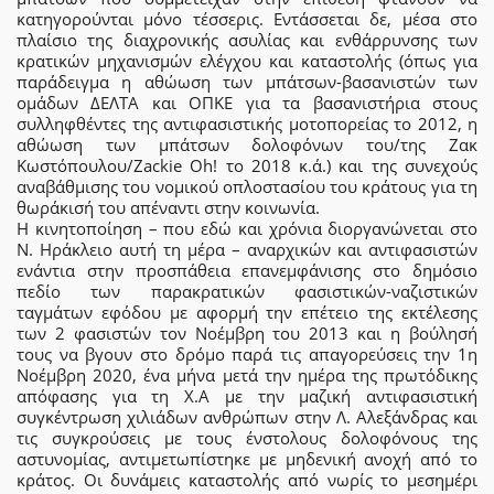
κατηγορούνται μόνο τέσσερις. Εντάσσεται δε, μέσα στο
πλαίσιο της διαχρονικής ασυλίας και ενθάρρυνσης των
κρατικών μηχανισμών ελέγχου και καταστολής (όπως για
παράδειγμα η αθώωση των μπάτσων-βασανιστών των
ομάδων ΔΕΛΤΑ και ΟΠΚΕ για τα βασανιστήρια στους
συλληφθέντες της αντιφασιστικής μοτοπορείας το 2012, η
αθώωση των μπάτσων δολοφόνων του/της Ζακ
Κωστόπουλου/Ζackie Οh! το 2018 κ.ά.) και της συνεχούς
αναβάθμισης του νομικού οπλοστασίου του κράτους για τη
θωράκισή του απέναντι στην κοινωνία.
Η κινητοποίηση – που εδώ και χρόνια διοργανώνεται στο
Ν. Ηράκλειο αυτή τη μέρα – αναρχικών και αντιφασιστών
ενάντια στην προσπάθεια επανεμφάνισης στο δημόσιο
πεδίο των παρακρατικών φασιστικών-ναζιστικών
ταγμάτων εφόδου με αφορμή την επέτειο της εκτέλεσης
των 2 φασιστών τον Νοέμβρη του 2013 και η βούλησή
τους να βγουν στο δρόμο παρά τις απαγορεύσεις την 1η
Νοέμβρη 2020, ένα μήνα μετά την ημέρα της πρωτόδικης
απόφασης για τη Χ.Α με την μαζική αντιφασιστική
συγκέντρωση χιλιάδων ανθρώπων στην Λ. Αλεξάνδρας και
τις συγκρούσεις με τους ένστολους δολοφόνους της
αστυνομίας, αντιμετωπίστηκε με μηδενική ανοχή από το
κράτος. Οι δυνάμεις καταστολής από νωρίς το μεσημέρι