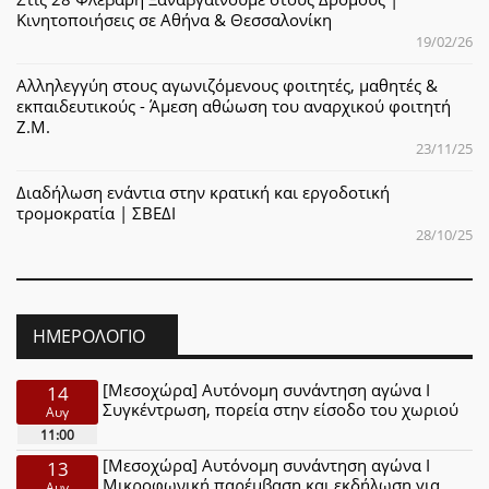
Κινητοποιήσεις σε Αθήνα & Θεσσαλονίκη
19/02/26
Αλληλεγγύη στους αγωνιζόμενους φοιτητές, μαθητές &
εκπαιδευτικούς - Άμεση αθώωση του αναρχικού φοιτητή
Ζ.Μ.
23/11/25
Διαδήλωση ενάντια στην κρατική και εργοδοτική
τρομοκρατία | ΣΒΕΔΙ
28/10/25
ΗΜΕΡΟΛΌΓΙΟ
[Μεσοχώρα] Αυτόνομη συνάντηση αγώνα Ι
14
Συγκέντρωση, πορεία στην είσοδο του χωριού
Αυγ
11:00
[Μεσοχώρα] Αυτόνομη συνάντηση αγώνα Ι
13
Μικροφωνική παρέμβαση και εκδήλωση για
Αυγ