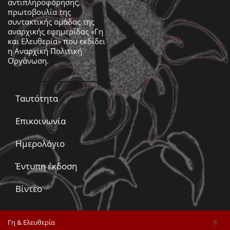
αντιπληροφόρησης,
πρωτοβουλία της
συντακτικής ομάδας της
αναρχικής εφημερίδας «Γη
και Ελευθερία» που εκδίδει
η
Αναρχική Πολιτική
Οργάνωση
.
Ταυτότητα
Επικοινωνία
Ημερολόγιο
Έντυπη έκδοση
Βίντεο
Γη & Ελευθερία