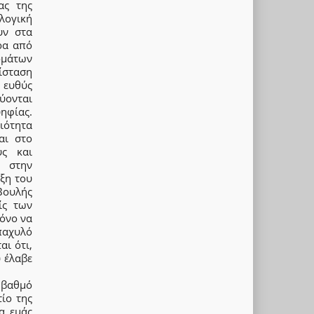
ας της
λογική
υν στα
ρα από
ρμάτων
ίσταση
 ευθύς
ύονται
ηφίας.
ιότητα
αι στο
ύς και
ς στην
ρξη του
Βουλής
ίς των
μόνο να
 παχυλό
αι ότι,
υ έλαβε
 βαθμό
ίο της
α εμάς