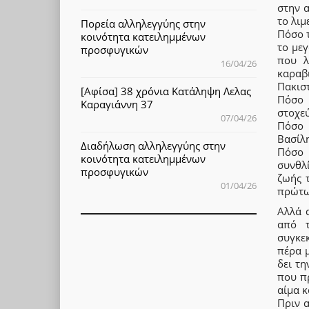
στην 
το λιμ
Πορεία αλληλεγγύης στην
Πόσο τ
κοινότητα κατειλημμένων
το μεγ
προσφυγικών
που λ
16/04/26
καραβ
Πακισ
[Αφίσα] 38 χρόνια Κατάληψη Λελας
Πόσο 
Καραγιάννη 37
στοχεύ
07/04/26
Πόσο 
Βασίλ
Διαδήλωση αλληλεγγύης στην
Πόσο 
κοινότητα κατειλημμένων
συνθλ
προσφυγικών
ζωής 
01/04/26
πρώτω
Αλλά 
από τ
συγκε
πέρα 
δει τη
που π
αίμα κ
Πριν α