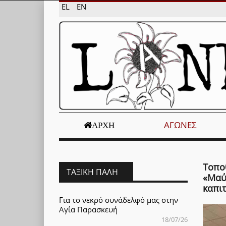
EL
EN
ΑΓΏΝΕΣ
ΑΡΧΉ
Τοπο
ΤΑΞΙΚΉ ΠΆΛΗ
«Μαύ
καπι
Για το νεκρό συνάδελφό μας στην
Αγία Παρασκευή
18/07/26