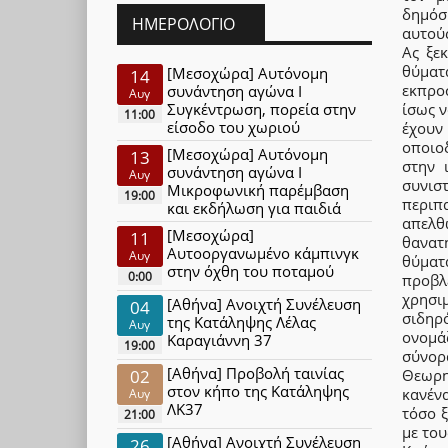
δημόσ
ΗΜΕΡΟΛΌΓΙΟ
αυτούς
Ας ξε
θύμα
[Μεσοχώρα] Αυτόνομη
14
εκπρο
συνάντηση αγώνα Ι
Αυγ
ίσως 
Συγκέντρωση, πορεία στην
11:00
είσοδο του χωριού
έχουν
οποιο
[Μεσοχώρα] Αυτόνομη
13
στην 
συνάντηση αγώνα Ι
Αυγ
συνισ
Μικροφωνική παρέμβαση
19:00
περιπ
και εκδήλωση για παιδιά
απελθ
[Μεσοχώρα]
11
θανατ
Αυτοοργανωμένο κάμπινγκ
Αυγ
θύματ
στην όχθη του ποταμού
0:00
προβλ
χρησι
[Αθήνα] Ανοιχτή Συνέλευση
04
σιδηρ
της Κατάληψης Λέλας
Αυγ
ονομά
Καραγιάννη 37
19:00
σύνορ
[Αθήνα] Προβολή ταινίας
Θεωρη
02
στον κήπο της Κατάληψης
κανένα
Αυγ
ΛΚ37
τόσο ξ
21:00
με του
[Αθήνα] Ανοιχτή Συνέλευση
26