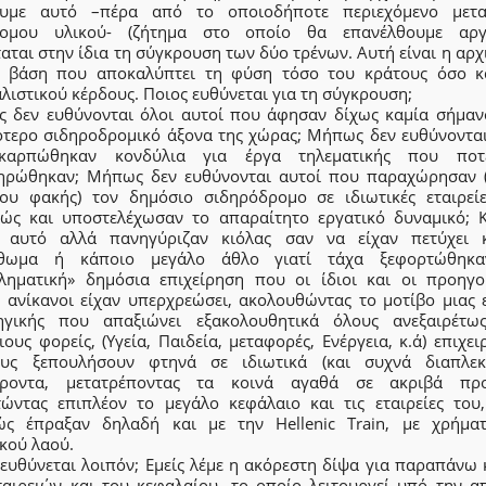
ουμε αυτό –πέρα από το οποιοδήποτε περιεχόμενο μετ
ομου υλικού- (ζήτημα στο οποίο θα επανέλθουμε αργ
αται στην ίδια τη σύγκρουση των δύο τρένων. Αυτή είναι η αρχ
α βάση που αποκαλύπτει τη φύση τόσο του κράτους όσο κ
λιστικού κέρδους. Ποιος ευθύνεται για τη σύγκρουση;
 δεν ευθύνονται όλοι αυτοί που άφησαν δίχως καμία σήμαν
ότερο σιδηροδρομικό άξονα της χώρας; Μήπως δεν ευθύνονται
καρπώθηκαν κονδύλια για έργα τηλεματικής που ποτ
ηρώθηκαν; Μήπως δεν ευθύνονται αυτοί που παραχώρησαν (
ίου φακής) τον δημόσιο σιδηρόδρομο σε ιδιωτικές εταιρεί
ώς και υποστελέχωσαν το απαραίτητο εργατικό δυναμικό; Κ
 αυτό αλλά πανηγύριζαν κιόλας σαν να είχαν πετύχει 
ρθωμα ή κάποιο μεγάλο άθλο γιατί τάχα ξεφορτώθηκα
ληματική» δημόσια επιχείρηση που οι ίδιοι και οι προηγο
υ ανίκανοι είχαν υπερχρεώσει, ακολουθώντας το μοτίβο μιας ε
ηγικής που απαξιώνει εξακολουθητικά όλους ανεξαιρέτω
ους φορείς, (Υγεία, Παιδεία, μεταφορές, Ενέργεια, κ.ά) επιχε
υς ξεπουλήσουν φτηνά σε ιδιωτικά (και συχνά διαπλεκ
ροντα, μετατρέποντας τα κοινά αγαθά σε ακριβά προ
τώντας επιπλέον το μεγάλο κεφάλαιο και τις εταιρείες του
ώς έπραξαν δηλαδή και με την Hellenic Train, με χρήμα
κού λαού.
 ευθύνεται λοιπόν; Εμείς λέμε η ακόρεστη δίψα για παραπάνω 
ταιρειών και του κεφαλαίου, το οποίο λειτουργεί υπό την α