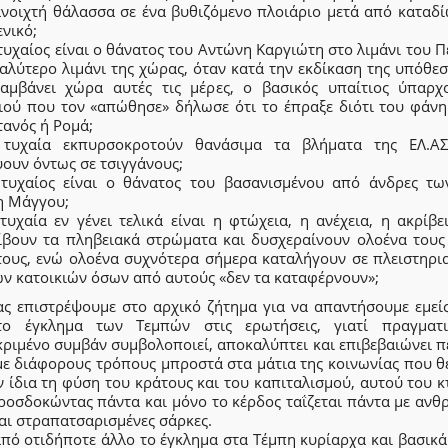
ανοιχτή θάλασσα σε ένα βυθιζόμενο πλοιάριο μετά από καταδί
ενικό;
υχαίος είναι ο θάνατος του Αντώνη Καργιώτη στο λιμάνι του Π
αλύτερο λιμάνι της χώρας, όταν κατά την εκδίκαση της υπόθε
αμβάνει χώρα αυτές τις μέρες, ο βασικός υπαίτιος ύπαρχ
ιού που τον «απώθησε» δήλωσε ότι το έπραξε διότι του φάνη
τανός ή Ρομά;
τυχαία εκπυρσοκροτούν θανάσιμα τα βλήματα της ΕΛ.Α
ουν όντως σε τσιγγάνους;
τυχαίος είναι ο θάνατος του βασανισμένου από άνδρες τ
η Μάγγου;
τυχαία εν γένει τελικά είναι η φτώχεια, η ανέχεια, η ακρίβε
ίβουν τα πληβειακά στρώματα και δυσχεραίνουν ολοένα τους
τους, ενώ ολοένα συχνότερα σήμερα καταλήγουν σε πλειστηρι
ν κατοικιών όσων από αυτούς «δεν τα καταφέρνουν»;
ας επιστρέψουμε στο αρχικό ζήτημα για να απαντήσουμε εμείς
ο έγκλημα των Τεμπών στις ερωτήσεις, γιατί πραγματ
κριμένο συμβάν συμβολοποιεί, αποκαλύπτει και επιβεβαιώνει π
με διάφορους τρόπους μπροστά στα μάτια της κοινωνίας που θέ
ν ίδια τη φύση του κράτους και του καπιταλισμού, αυτού του 
ροσδοκώντας πάντα και μόνο το κέρδος ταΐζεται πάντα με ανθ
αι στραπατσαρισμένες σάρκες.
πό οτιδήποτε άλλο το έγκλημα στα Τέμπη κυρίαρχα και βασικά