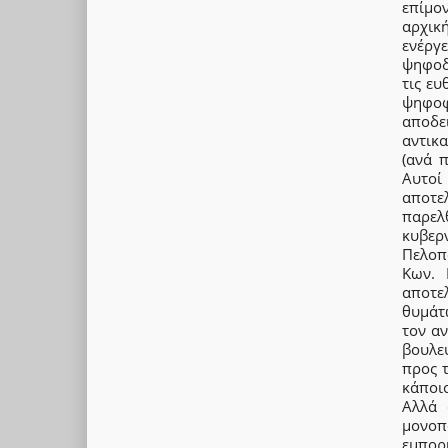
επίμο
αρχικ
ενέργ
ψηφοδ
τις ε
ψηφοφ
αποδε
αντικ
(ανά 
Αυτοί
αποτε
παρελ
κυβερ
Πελοπό
Κων. 
αποτε
θυμάτω
τον αν
βουλευ
προς τ
κάποι
Αλλά 
μονοπ
εμπορ