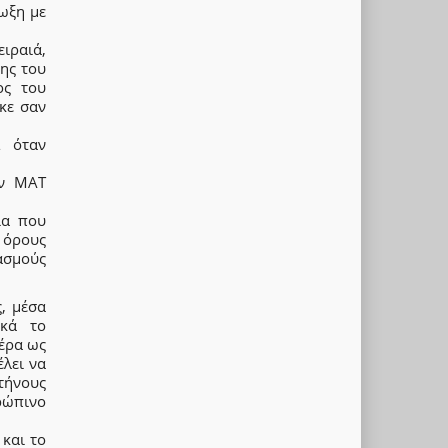
ωξη με
ειραιά,
σης του
ος του
κε σαν
Σ όταν
ων ΜΑΤ
ια που
 όρους
ασμούς
, μέσα
ικά το
έρα ως
λει να
κτήνους
ρώπινο
 και το