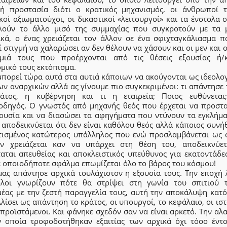
κή προστασία διότι ο κρατικός μηχανισμός, οι άνθρωποί τ
κοί αξιωματούχοι, οι δικαστικοί «λειτουργοί» και τα ένστολα
λούν το άλλο μισό της συμμαχίας που συγκροτούν με τα 
ικά, ο ένας χρειάζεται τον άλλον σε ένα σφιχταγκάλιασμα π
 στιγμή να χαλαρώσει αν δεν θέλουν να χάσουν και οι μεν και ο
μιά τους που προέρχονται από τις θέσεις εξουσίας ή/
μικό τους εκτόπισμα.
μπορεί τώρα αυτά στα αυτιά κάποιων να ακούγονται ως ιδεολο
ν αναρχικών αλλά ας γίνουμε πιο συγκεκριμένοι: τι απάντησε 
άτος, η κυβέρνηση και τι η εταιρεία; Ποιος ευθύνετα
οδηγός. Ο γνωστός από μηχανής θεός που έρχεται να προστα
ξουσία και να διασώσει τα αφηγήματα που ντύνουν τα εγκλήμα
 αποδεικνύεται ότι δεν είναι καθόλου θεός αλλά κάποιος συν
τισμένος κατώτερος υπάλληλος που ενώ προσλαμβάνεται ως 
ν χρειάζεται καν να υπάρχει στη θέση του, αποδεικνύετ
ταται απευθείας και αποκλειστικός υπεύθυνος για εκατοντάδες
ε οποιοδήποτε σφάλμα επωμίζεται όλο το βάρος του κόσμου!
μας απάντησε αρχικά τουλάχιστον η εξουσία τους. Την εποχή 
λοι γνωρίζουν πότε θα στρίψει στη γωνία του σπιτιού 
μέας με την ζεστή παραγγελία τους, αυτή την αποκάλυψη κατ
λίσει ως απάντηση το κράτος, οι υπουργοί, το κεφάλαιο, οι ισ
 προϊστάμενοι. Και φάνηκε σχεδόν σαν να είναι αρκετό. Την αλ
ν οποία τροφοδοτήθηκαν εξαιτίας των αρχικά όχι τόσο έντ