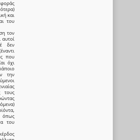
αφοράς
ότερα)
ική και
αι του
ση τον
 αυτοί
έ δεν
έναντι
ες που
αι όχι
κάποιο
ν την
ύμενοι
νιαίας
ς τους
ιρώντας
όμενα)
ϊόντα,
, όπως
τα του
κέρδος
πόλυτη