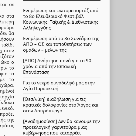
ται σε
Ενημέρωση και φωτορεπορτάζ από
κά στα
το 8ο Ελευθεριακό Φεστιβάλ
ύτερη
Κοινωνικής, Ταξικής & Διεθνιστικής
ορούμε
Αλληλεγγύης
δεν θα
Ενημέρωση από το 8ο Συνέδριο της
ιήσουν
ΑΠΟ – ΟΣ και τοποθετήσεις των
ταξίδι
ομάδων – μελών της
χιστον
ιζόταν
[ΑΠΟ] Ανάρτηση πανό για τα 90
θώκο ο
χρόνια από την Ισπανική
ριν το
Επανάσταση
φία τα
 με το
Για το νεκρό συνάδελφό μας στην
οχώρα,
Αγία Παρασκευή
ημένο)
ιαρχία
[Θεσ/νίκη] Διαδήλωση για τις
ίνδυνα
κρατικές δολοφονίες στο Άργος και
ενικό.
στον Ασπρόπυργο
πράξει
τής της
[Αναδημοσίεση] Δεν θα κανουμε την
 κράτος
προεκλογική γαρνιτούρα μιας
κυβέρνησης που καταρρέει