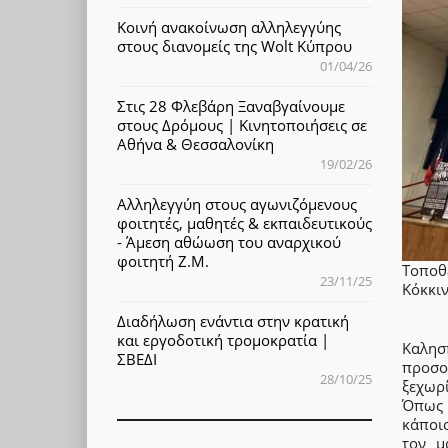
Κοινή ανακοίνωση αλληλεγγύης
στους διανομείς της Wolt Κύπρου
01/04/26
Στις 28 Φλεβάρη Ξαναβγαίνουμε
στους Δρόμους | Κινητοποιήσεις σε
Αθήνα & Θεσσαλονίκη
19/02/26
Αλληλεγγύη στους αγωνιζόμενους
φοιτητές, μαθητές & εκπαιδευτικούς
- Άμεση αθώωση του αναρχικού
φοιτητή Ζ.Μ.
Τοποθ
23/11/25
Κόκκιν
Διαδήλωση ενάντια στην κρατική
και εργοδοτική τρομοκρατία |
Καλησπ
ΣΒΕΔΙ
προσο
28/10/25
ξεχωρί
Όπως 
κάποι
τον μ