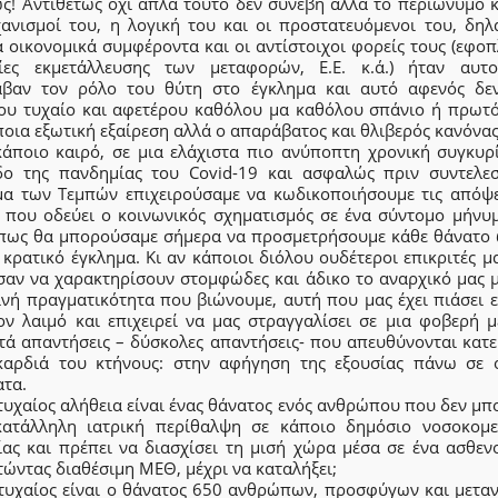
ως! Αντιθέτως όχι απλά τούτο δεν συνέβη αλλά το περιώνυμο κ
χανισμοί του, η λογική του και οι προστατευόμενοι του, δηλ
 οικονομικά συμφέροντα και οι αντίστοιχοι φορείς τους (εφοπ
είες εκμετάλλευσης των μεταφορών, Ε.Ε. κ.ά.) ήταν αυτ
αβαν τον ρόλο του θύτη στο έγκλημα και αυτό αφενός δεν
ου τυχαίο και αφετέρου καθόλου μα καθόλου σπάνιο ή πρωτ
οια εξωτική εξαίρεση αλλά ο απαράβατος και θλιβερός κανόνας
κάποιο καιρό, σε μια ελάχιστα πιο ανύποπτη χρονική συγκυρί
δο της πανδημίας του Covid-19 και ασφαλώς πριν συντελεσ
μα των Τεμπών επιχειρούσαμε να κωδικοποιήσουμε τις απόψε
ο που οδεύει ο κοινωνικός σχηματισμός σε ένα σύντομο μήνυ
 πως θα μπορούσαμε σήμερα να προσμετρήσουμε κάθε θάνατο 
κρατικό έγκλημα. Κι αν κάποιοι διόλου ουδέτεροι επικριτές μ
σαν να χαρακτηρίσουν στομφώδες και άδικο το αναρχικό μας 
ινή πραγματικότητα που βιώνουμε, αυτή που μας έχει πιάσει ε
ον λαιμό και επιχειρεί να μας στραγγαλίσει σε μια φοβερή μ
τά απαντήσεις – δύσκολες απαντήσεις- που απευθύνονται κατε
καρδιά του κτήνους: στην αφήγηση της εξουσίας πάνω σε 
ατα.
υχαίος αλήθεια είναι ένας θάνατος ενός ανθρώπου που δεν μπ
κατάλληλη ιατρική περίθαλψη σε κάποιο δημόσιο νοσοκομε
ίας και πρέπει να διασχίσει τη μισή χώρα μέσα σε ένα ασθεν
ώντας διαθέσιμη ΜΕΘ, μέχρι να καταλήξει;
τυχαίος είναι ο θάνατος 650 ανθρώπων, προσφύγων και μετα