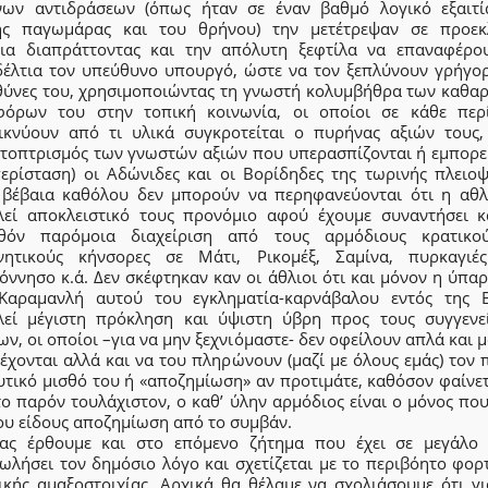
νων αντιδράσεων (όπως ήταν σε έναν βαθμό λογικό εξαιτί
ής παγωμάρας και του θρήνου) την μετέτρεψαν σε προεκ
εια διαπράττοντας και την απόλυτη ξεφτίλα να επαναφέρο
έλτια τον υπεύθυνο υπουργό, ώστε να τον ξεπλύνουν γρήγο
υθύνες του, χρησιμοποιώντας τη γνωστή κολυμβήθρα των καθα
όρων του στην τοπική κοινωνία, οι οποίοι σε κάθε περ
ικνύουν από τι υλικά συγκροτείται ο πυρήνας αξιών τους,
ατοπτρισμός των γνωστών αξιών που υπερασπίζονται ή εμπορε
περίσταση) οι Αδώνιδες και οι Βορίδηδες της τωρινής πλειοψ
 βέβαια καθόλου δεν μπορούν να περηφανεύονται ότι η αθλ
λεί αποκλειστικό τους προνόμιο αφού έχουμε συναντήσει κ
θόν παρόμοια διαχείριση από τους αρμόδιους κρατικο
νητικούς κήνσορες σε Μάτι, Ρικομέξ, Σαμίνα, πυρκαγιέ
ννησο κ.ά. Δεν σκέφτηκαν καν οι άθλιοι ότι και μόνον η ύπα
Καραμανλή αυτού του εγκληματία-καρνάβαλου εντός της 
λεί μέγιστη πρόκληση και ύψιστη ύβρη προς τους συγγενε
ν, οι οποίοι –για να μην ξεχνιόμαστε- δεν οφείλουν απλά και 
έχονται αλλά και να του πληρώνουν (μαζί με όλους εμάς) τον
τικό μισθό του ή «αποζημίωση» αν προτιμάτε, καθόσον φαίνετ
ο παρόν τουλάχιστον, ο καθ’ ύλην αρμόδιος είναι ο μόνος πο
ου είδους αποζημίωση από το συμβάν.
ας έρθουμε και στο επόμενο ζήτημα που έχει σε μεγάλο
ωλήσει τον δημόσιο λόγο και σχετίζεται με το περιβόητο φορτ
ικής αμαξοστοιχίας. Αρχικά θα θέλαμε να σχολιάσουμε ότι γι