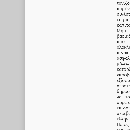
τονίζ
παράν
συνίστ
καίρι
καπιτα
Μήπως
βασικ
που 
ολοκλ
πινακ
ασφαλ
μόνον
κατό
«προβ
εξίσο
στρατ
δημόσι
να το
συμφέ
επιδο
ακριβ
ελληνι
Ποιος
των ε