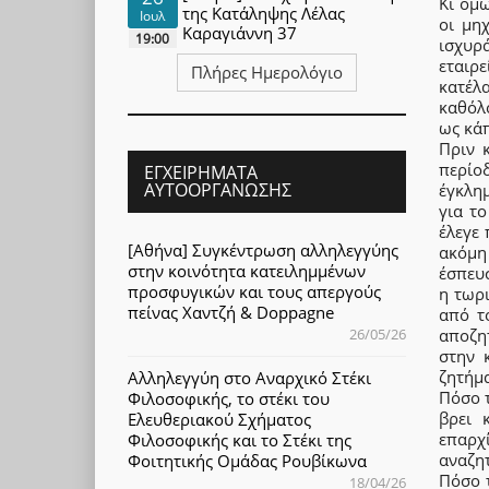
Κι όμ
της Κατάληψης Λέλας
Ιουλ
οι μη
Καραγιάννη 37
19:00
ισχυρά
εταιρ
Πλήρες Ημερολόγιο
κατέλ
καθόλ
ως κάπ
Πριν 
περίο
ΕΓΧΕΙΡΉΜΑΤΑ
ΑΥΤΟΟΡΓΆΝΩΣΗΣ
έγκλη
για τ
έλεγε
[Αθήνα] Συγκέντρωση αλληλεγγύης
ακόμη 
στην κοινότητα κατειλημμένων
έσπευ
προσφυγικών και τους απεργούς
η τωρ
πείνας Χαντζή & Doppagne
από τ
αποζη
26/05/26
στην 
ζητήμ
Αλληλεγγύη στο Αναρχικό Στέκι
Πόσο τ
Φιλοσοφικής, το στέκι του
βρει 
Ελευθεριακού Σχήματος
επαρχ
Φιλοσοφικής και το Στέκι της
αναζητ
Φοιτητικής Ομάδας Ρουβίκωνα
Πόσο 
18/04/26