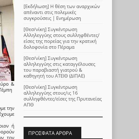
[Εκδήλωση] Η θέση των αναρχικών
απέναντι στις πολεμικές
συγκρούσεις | Ενημέρωση
[Θεσ/νίκη] Συγκέντρωση
Αλληλεγγύης στους συλληφθέντες/
είσες της πορείας για την κρατική
δολοφονία στο Πέραμα
[Θεσ/νίκη] Συγκέντρωση
αλληλεγγύης στις καταγγέλουσες
του παραβιαστή γιατρού &
καθηγητή του ΑΤΕΙΘ (ΔΙΠΑΕ)
αύρο &
[Θεσ/νίκη] Συγκέντρωση
 Τέμπη
αλληλεγγύης στους/ις 16
συλληφθέντες/είσες της Πρυτανείας
ΑΠΘ
υμε την
έχουμε
οιον ή
φορούν
ΠΡΌΣΦΑΤΑ ΆΡΘΡΑ
υν τον