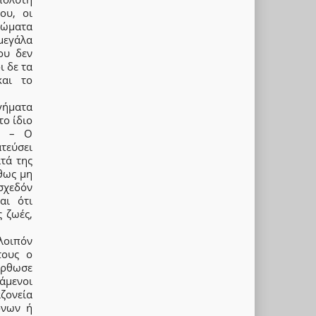
ου, οι
 σώματα
μεγάλα
ου δεν
ι δε τα
και το
γήματα
το ίδιο
ι; – Ο
τεύσει
τά της
ήθως μη
σχεδόν
αι ότι
 ζωές,
λοιπόν
τους ο
όρθωσε
τάμενοι
αζονεία
ονων ή