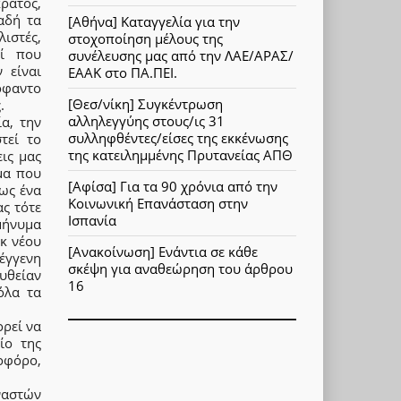
ράτος,
αδή τα
[Αθήνα] Καταγγελία για την
λιστές,
στοχοποίηση μέλους της
οί που
συνέλευσης μας από την ΛΑΕ/ΑΡΑΣ/
 είναι
ΕΑΑΚ στο ΠΑ.ΠΕΙ.
όφαντο
[Θεσ/νίκη] Συγκέντρωση
.
αλληλεγγύης στους/ις 31
α, την
συλληφθέντες/είσες της εκκένωσης
τεί το
της κατειλημμένης Πρυτανείας ΑΠΘ
ις μας
μα που
[Αφίσα] Για τα 90 χρόνια από την
ως ένα
Κοινωνική Επανάσταση στην
ας τότε
Ισπανία
μήνυμα
κ νέου
[Ανακοίνωση] Ενάντια σε κάθε
έγγενη
σκέψη για αναθεώρηση του άρθρου
υθείαν
16
όλα τα
ορεί να
ίο της
οφόρο,
ναστών