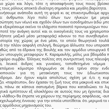
ιο χώρο και λόγο, τότε η αποσαφήνιση τους ποιος βρίσκε
 τους ρόλους αποκτά ιδιαίτερη σημασία και μεγάλη βαρύτητα.
κινήσουμε ανάποδα αυτή τη φορά κι ας επικεντρωθούμε αρχι
τα: άνθρωποι λίγο πολύ όλων των ηλικιών (με μεγαλ
σώπηση των νέων) και σχεδόν όλων των εισοδημάτων (εδώ μπ
να εξαιρέσουμε εκείνο το ελάχιστο ποσοστό προνομιούχων που 
 ποτέ την ανάγκη αυτοί και οι οικογένειές τους να χρησιμοπο
δήποτε μαζικό μέσο μεταφοράς) κάνουν το πιο συνηθισμένο 
ιστορία της χώρας με ένα μέσο, το οποίο θεωρητικά τουλά
τά την πλέον ασφαλή επιλογή, θεώρημα άλλωστε που υπερασπ
αθώς από τα έδρανα της Βουλής και τον αρμόδιο υπουργικό 
ών υπουργός μεταφορών Κ. Καραμανλής, μόλις μια βδομάδα π
ηφόρο συμβάν. Έλληνες πολίτες στη συντριπτική τους πλειοψη
α, λευκοί άνδρες και γυναίκες, τοποθετημένα νόμιμα
επόμενο κόμιστρο πληρωμένο σε ένα τρένο στην ενδ
μοποιούν για τη μετακίνηση τους τον (ιδιωτικοποι
όδρομο. Δεν έχουν καμία απολύτως σχέση με ό,τι η κυρ
ζει «παράτυπο», δεν έχασαν τη ζωή τους στα μακρινά και επικ
α, πάνω σε κάποια σαπισμένη βάρκα που καταδιώκει το λιμ
τικά εμπίπτουν εξ ολοκλήρου σε αυτούς που μη έχοντας δια
 «λάθος» θα έπρεπε να χαίρουν της περίφημης ασφάλειας, -αυ
εχειλωμένης έννοιας- για την οποία υποτίθεται ότι μεριμνά το
ς αρμόδιους μηχανισμούς του.