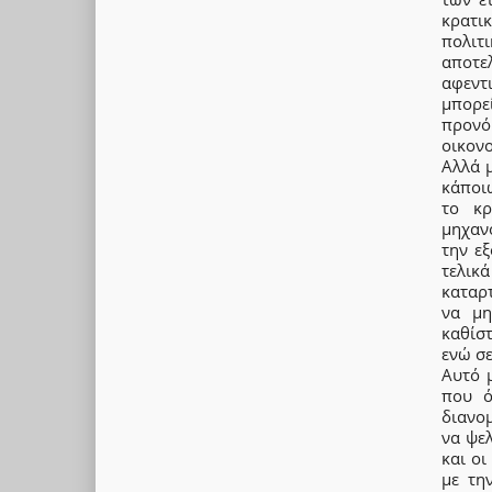
κρατι
πολιτι
αποτε
αφεντ
μπορεί
προνό
οικονο
Αλλά 
κάποιω
το κρ
μηχαν
την ε
τελικά
καταρ
να μη
καθίσ
ενώ σ
Αυτό 
που ό
διανο
να ψελ
και οι
με τη