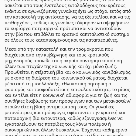
ασκείται από τους ένστολους εντολοδόχους του κράτους
ενάντια σε αγωνιζόμενες γυναίκες έχει ως στόχο, εκτός από
την καταστολή της αντίστασης, να τις εξευτελίσει και να τις
πειθαρχήσει, καθώς ως γυναίκες τόλμησαν να αψηφήσουν
τα κυρίαρχα πατριαρχικά πρότυπα και να αντισταθούν
στην βία που επιβάλλει το κρατικό καπιταλιστικό σύστημα
σε όλους τους καταπιεσμένους και τις καταπιεσμένες.
Μέσα από την καταστολή και την τρομοκρατία που
διαχέεται από την κυβέρνηση και τους κρατικούς
μηχανισμούς προωθείται η ακραία συντηρητικοποίηση
όλων των πτυχών της κοινωνικής και όχι μόνο ζωής.
Προωθείται η σεξιστική βία και ο κοινωνικός κανιβαλισμός,
με σκοπό τη διαίρεση του κοινωνικού σώματος, διαχέεται
μέσα από τη μισαλλόδοξη, εθνικιστική ρητορική ο
φασισμός και τροφοδοτείται η επιφυλακτικότητα, το μίσος
και εν τέλει είτε η κοινωνική αδιαφορία για τη ζωή και τις
συνθήκες διαβίωσης των προσφύγων και των μεταναστών/
στριών είτε η βίαιη αντιμετώπιση τους. Οι γυναίκες
μετανάστριες και πρόσφυγες υφίστανται την κρατική και
πατριαρχική βία εντονότερα, καθώς εξαναγκασμένες να
εγκαταλείψουν τις πατρίδες τους λόγω πολέμου ή
οικονομικών και άλλων δυσκολιών. Έρχονται καθημερινά
αντιμέτωπες με την πιθανότητα ή και το ίδιο το γεγονός