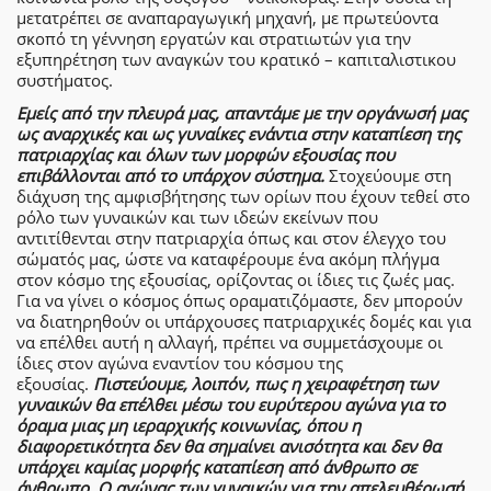
μετατρέπει σε αναπαραγωγική μηχανή, με πρωτεύοντα
σκοπό τη γέννηση εργατών και στρατιωτών για την
εξυπηρέτηση των αναγκών του κρατικό – καπιταλιστικου
συστήματος.
Εμείς από την πλευρά μας, απαντάμε με την οργάνωσή μας
ως αναρχικές και ως γυναίκες ενάντια στην καταπίεση της
πατριαρχίας και όλων των μορφών εξουσίας που
επιβάλλονται από το υπάρχον σύστημα.
Στοχεύουμε στη
διάχυση της αμφισβήτησης των ορίων που έχουν τεθεί στο
ρόλο των γυναικών και των ιδεών εκείνων που
αντιτίθενται στην πατριαρχία όπως και στον έλεγχο του
σώματός μας, ώστε να καταφέρουμε ένα ακόμη πλήγμα
στον κόσμο της εξουσίας, ορίζοντας οι ίδιες τις ζωές μας.
Για να γίνει ο κόσμος όπως οραματιζόμαστε, δεν μπορούν
να διατηρηθούν οι υπάρχουσες πατριαρχικές δομές και για
να επέλθει αυτή η αλλαγή, πρέπει να συμμετάσχουμε οι
ίδιες στον αγώνα εναντίον του κόσμου της
εξουσίας.
Πιστεύουμε, λοιπόν, πως η χειραφέτηση των
γυναικών θα επέλθει μέσω του ευρύτερου αγώνα για το
όραμα μιας μη ιεραρχικής κοινωνίας, όπου η
διαφορετικότητα δεν θα σημαίνει ανισότητα και δεν θα
υπάρχει καμίας μορφής καταπίεση από άνθρωπο σε
άνθρωπο. Ο αγώνας των γυναικών για την απελευθέρωσή