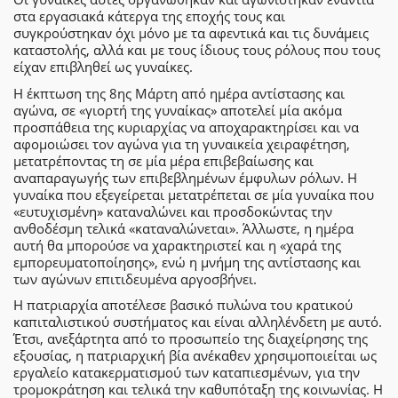
στα εργασιακά κάτεργα της εποχής τους και
συγκρούστηκαν όχι μόνο με τα αφεντικά και τις δυνάμεις
καταστολής, αλλά και με τους ίδιους τους ρόλους που τους
είχαν επιβληθεί ως γυναίκες.
Η έκπτωση της 8ης Μάρτη από ημέρα αντίστασης και
αγώνα, σε «γιορτή της γυναίκας» αποτελεί μία ακόμα
προσπάθεια της κυριαρχίας να αποχαρακτηρίσει και να
αφομοιώσει τον αγώνα για τη γυναικεία χειραφέτηση,
μετατρέποντας τη σε μία μέρα επιβεβαίωσης και
αναπαραγωγής των επιβεβλημένων έμφυλων ρόλων. Η
γυναίκα που εξεγείρεται μετατρέπεται σε μία γυναίκα που
«ευτυχισμένη» καταναλώνει και προσδοκώντας την
ανθοδέσμη τελικά «καταναλώνεται». Άλλωστε, η ημέρα
αυτή θα μπορούσε να χαρακτηριστεί και η «χαρά της
εμπορευματοποίησης», ενώ η μνήμη της αντίστασης και
των αγώνων επιτιδευμένα αργοσβήνει.
Η πατριαρχία αποτέλεσε βασικό πυλώνα του κρατικού
καπιταλιστικού συστήματος και είναι αλληλένδετη με αυτό.
Έτσι, ανεξάρτητα από το προσωπείο της διαχείρησης της
εξουσίας, η πατριαρχική βία ανέκαθεν χρησιμοποιείται ως
εργαλείο κατακερματισμού των καταπιεσμένων, για την
τρομοκράτηση και τελικά την καθυπόταξη της κοινωνίας. Η