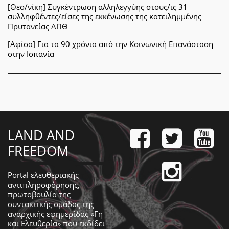
[Θεσ/νίκη] Συγκέντρωση αλληλεγγύης στους/ις 31
συλληφθέντες/είσες της εκκένωσης της κατειλημμένης
Πρυτανείας ΑΠΘ
[Αφίσα] Για τα 90 χρόνια από την Κοινωνική Επανάσταση
στην Ισπανία
LAND AND
FREEDOM
Portal ελευθεριακής
αντιπληροφόρησης,
πρωτοβουλία της
συντακτικής ομάδας της
αναρχικής εφημερίδας «Γη
και Ελευθερία» που εκδίδει