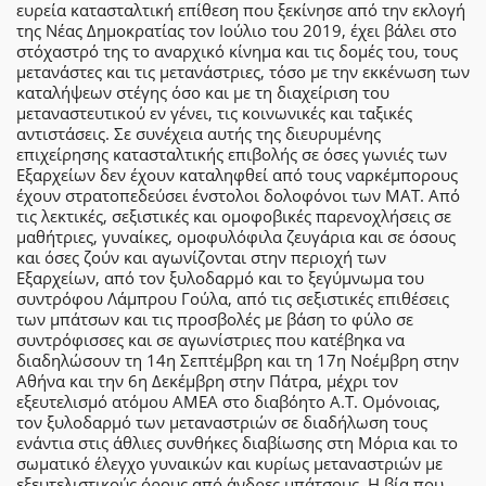
ευρεία κατασταλτική επίθεση που ξεκίνησε από την εκλογή
της Νέας Δημοκρατίας τον Ιούλιο του 2019, έχει βάλει στο
στόχαστρό της το αναρχικό κίνημα και τις δομές του, τους
μετανάστες και τις μετανάστριες, τόσο με την εκκένωση των
καταλήψεων στέγης όσο και με τη διαχείριση του
μεταναστευτικού εν γένει, τις κοινωνικές και ταξικές
αντιστάσεις. Σε συνέχεια αυτής της διευρυμένης
επιχείρησης κατασταλτικής επιβολής σε όσες γωνιές των
Εξαρχείων δεν έχουν καταληφθεί από τους ναρκέμπορους
έχουν στρατοπεδεύσει ένστολοι δολοφόνοι των ΜΑΤ. Από
τις λεκτικές, σεξιστικές και ομοφοβικές παρενοχλήσεις σε
μαθήτριες, γυναίκες, ομοφυλόφιλα ζευγάρια και σε όσους
και όσες ζούν και αγωνίζονται στην περιοχή των
Εξαρχείων, από τον ξυλοδαρμό και το ξεγύμνωμα του
συντρόφου Λάμπρου Γούλα, από τις σεξιστικές επιθέσεις
των μπάτσων και τις προσβολές με βάση το φύλο σε
συντρόφισσες και σε αγωνίστριες που κατέβηκα να
διαδηλώσουν τη 14η Σεπτέμβρη και τη 17η Νοέμβρη στην
Αθήνα και την 6η Δεκέμβρη στην Πάτρα, μέχρι τον
εξευτελισμό ατόμου ΑΜΕΑ στο διαβόητο Α.Τ. Ομόνοιας,
τον ξυλοδαρμό των μεταναστριών σε διαδήλωση τους
ενάντια στις άθλιες συνθήκες διαβίωσης στη Μόρια και το
σωματικό έλεγχο γυναικών και κυρίως μεταναστριών με
εξευτελιστικούς όρους από άνδρες μπάτσους. Η βία που