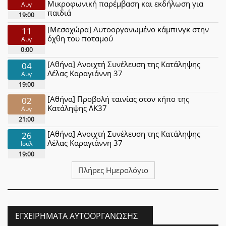
Μικροφωνική παρέμβαση και εκδήλωση για
Αυγ
παιδιά
19:00
[Μεσοχώρα] Αυτοοργανωμένο κάμπινγκ στην
11
όχθη του ποταμού
Αυγ
0:00
[Αθήνα] Ανοιχτή Συνέλευση της Κατάληψης
04
Λέλας Καραγιάννη 37
Αυγ
19:00
[Αθήνα] Προβολή ταινίας στον κήπο της
02
Κατάληψης ΛΚ37
Αυγ
21:00
[Αθήνα] Ανοιχτή Συνέλευση της Κατάληψης
26
Λέλας Καραγιάννη 37
Ιουλ
19:00
Πλήρες Ημερολόγιο
ΕΓΧΕΙΡΉΜΑΤΑ ΑΥΤΟΟΡΓΆΝΩΣΗΣ