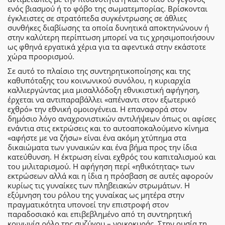
ενός βιασμού ή το φόβο της σωματεμπορίας. Βρίσκονται
έγκλειστες σε στρατόπεδα συγκέντρωσης σε άθλιες
συνθήκες διαβίωσης τα οποία δυνητικά αποκτηνώνουν ή
στην καλύτερη περίπτωση μπορεί να τις χρησιμοποιήσουν
ως φθηνά εργατικά χέρια για τα αφεντικά στην εκάστοτε
χώρα προορισμού.
Σε αυτό το πλαίσιο της συντηρητικοποίησης και της
καθυπόταξης του κοινωνικού συνόλου, η κυριαρχία
καλλιεργώντας μια μισαλλόδοξη εθνικιστική αφήγηση,
έρχεται να αντιπαραβάλλει «απέναντι στον εξωτερικό
εχθρό» την εθνική ομοιογένεια. Η επαναφορά στον
δημόσιο λόγο αναχρονιστικών αντιλήψεων όπως οι αφίσες
ενάντια στις εκτρώσεις και το αυτοαποκαλούμενο κίνημα
«αφήστε με να ζήσω» είναι ένα ακόμη χτύπημα στα
δικαιώματα των γυναικών και ένα βήμα προς την ίδια
κατεύθυνση. Η έκτρωση είναι εχθρός του καπιταλισμού και
του μιλιταρισμού. Η αφήγηση περί «ηθικότητας» των
εκτρώσεων αλλά και η ίδια η πρόσβαση σε αυτές αφορούν
κυρίως τις γυναίκες των πληβειακών στρωμάτων. Η
εξύμνηση του ρόλου της γυναίκας ως μητέρα στην
πραγματικότητα υπονοεί την επιστροφή στον
παραδοσιακό και επιβεβλημένο από τη συντηρητική
κοινωνία ρόλο της συζύγου – νοικοκυράς. Στην ουσία τη