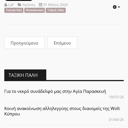
LaF
Αγώνες
31 Μαϊος 2020
Emp
Τοπικά Νέα
Θεσσαλονίκη
Ταξική Πάλη
Προηγούμενο
Επόμενο
ΤΑΞΙΚΉ ΠΆΛΗ
Για το νεκρό συνάδελφό μας στην Αγία Παρασκευή
18/07/26
Κοινή ανακοίνωση αλληλεγγύης στους διανομείς της Wolt
Κύπρου
01/04/26