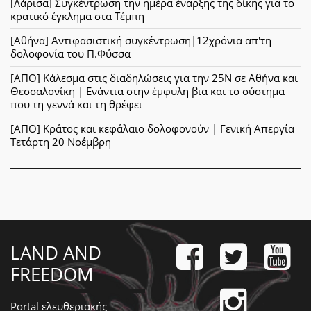
[Λάρισα] Συγκέντρωση την ημέρα έναρξης της δίκης για το
κρατικό έγκλημα στα Τέμπη
[Αθήνα] Αντιφασιστική συγκέντρωση|12χρόνια απ'τη
δολοφονία του Π.Φύσσα
[ΑΠΟ] Κάλεσμα στις διαδηλώσεις για την 25Ν σε Αθήνα και
Θεσσαλονίκη | Ενάντια στην έμφυλη βια και το σύστημα
που τη γεννά και τη θρέφει
[ΑΠΟ] Κράτος και κεφάλαιο δολοφονούν | Γενική Απεργία
Τετάρτη 20 Νοέμβρη
LAND AND
FREEDOM
Portal ελευθεριακής