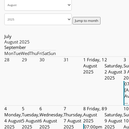
Jump to month
July
August 2025
September
Mon
Tue
Wed
Thu
Fri
Sat
Sun
28
29
30
31
1
Friday, 1
2
3
August
Saturday,
Su
2025
2 August
3 
2025
20
0
[Α
Αν
...
4
5
6
7
8
Friday, 8
9
10
Monday,
Tuesday,
Wednesday,
Thursday,
August
Saturday,
Su
4 August
5 August
6 August
7 August
2025
9 August
10
2025
2025
2025
2025
07:00pm
2025
Au