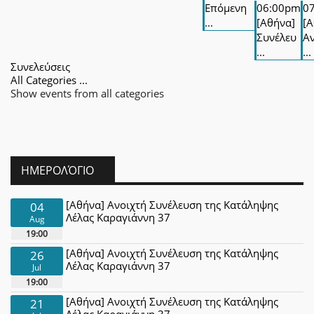
Επόμενη
06:00pm
0
...
[Αθήνα]
[Α
Συνέλευ
Αν
...
...
Συνελεύσεις
All Categories ...
Show events from all categories
ΗΜΕΡΟΛΌΓΙΟ
[Αθήνα] Ανοιχτή Συνέλευση της Κατάληψης
04
Λέλας Καραγιάννη 37
Aug
19:00
[Αθήνα] Ανοιχτή Συνέλευση της Κατάληψης
26
Λέλας Καραγιάννη 37
Jul
19:00
[Αθήνα] Ανοιχτή Συνέλευση της Κατάληψης
21