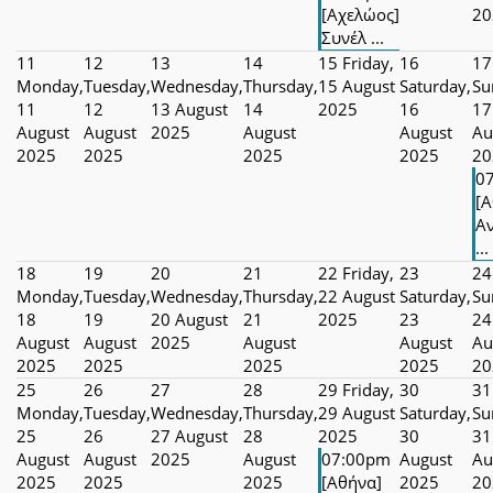
[Αχελώος]
20
Συνέλ ...
11
12
13
14
15
Friday,
16
17
Monday,
Tuesday,
Wednesday,
Thursday,
15 August
Saturday,
Su
11
12
13 August
14
2025
16
17
August
August
2025
August
August
Au
2025
2025
2025
2025
20
0
[Α
Αν
...
18
19
20
21
22
Friday,
23
24
Monday,
Tuesday,
Wednesday,
Thursday,
22 August
Saturday,
Su
18
19
20 August
21
2025
23
24
August
August
2025
August
August
Au
2025
2025
2025
2025
20
25
26
27
28
29
Friday,
30
31
Monday,
Tuesday,
Wednesday,
Thursday,
29 August
Saturday,
Su
25
26
27 August
28
2025
30
31
August
August
2025
August
07:00pm
August
Au
2025
2025
2025
[Αθήνα]
2025
20