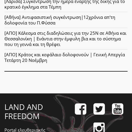
[Λάρισα] Συγκέντρωση την ημέρα έναρξης της δίκης για το
κρατικό έγκλημα στα Τέμπη
[Αθήνα] Αντιφασιστική συγκέντρωση|12χρόνια απ'τη
δολοφονία του Π.Φύσσα
[ΑΠΟ] Κάλεσμα στις διαδηλώσεις για την 25Ν σε Αθήνα και
Θεσσαλονίκη | Ενάντια στην έμφυλη βια και το σύστημα
που τη γεννά και τη θρέφει
[ΑΠΟ] Κράτος και κεφάλαιο δολοφονούν | Γενική Απεργία
Τετάρτη 20 Νοέμβρη
LAND AND
FREEDOM
Portal ελευθεριακής