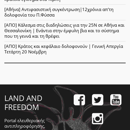
[Αθήνα] Αντιφασιστική συγκέντρωση|12χρόνια απ'τη
δολοφονία του Π.Φύσσα
[ΑΠΟ] Κάλεσμα στις διαδηλώσεις για την 25Ν σε Αθήνα και
Θεσσαλονίκη | Ενάντια στην έμφυλη βια και το σύστημα
που τη γεννά και τη θρέφει
[ΑΠΟ] Κράτος και κεφάλαιο δολοφονούν | Γενική Απεργία
Τετάρτη 20 Νοέμβρη
LAND AND
FREEDOM
Portal ελευθεριακής
αντιπληροφόρησης,