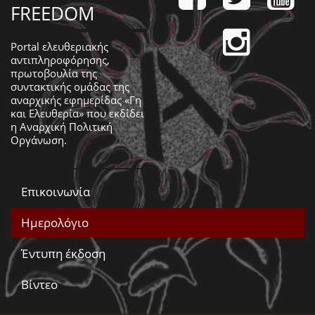
FREEDOM
Portal ελευθεριακής
αντιπληροφόρησης,
πρωτοβουλία της
συντακτικής ομάδας της
αναρχικής εφημερίδας «Γη
και Ελευθερία» που εκδίδει
η
Αναρχική Πολιτική
Οργάνωση
.
Επικοινωνία
Ημερολόγιο
Έντυπη έκδοση
Βίντεο