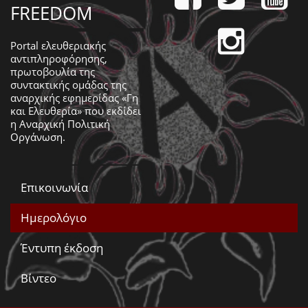
FREEDOM
Portal ελευθεριακής
αντιπληροφόρησης,
πρωτοβουλία της
συντακτικής ομάδας της
αναρχικής εφημερίδας «Γη
και Ελευθερία» που εκδίδει
η
Αναρχική Πολιτική
Οργάνωση
.
Επικοινωνία
Ημερολόγιο
Έντυπη έκδοση
Βίντεο