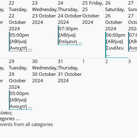
22
23
24
25
Friday,
26
27
y,
Tuesday,
Wednesday,
Thursday,
25
Saturday,
Sun
22
23 October
24 October
October
26
27
er
October
2024
2024
2024
October
Oct
2024
07:30pm
2024
202
05:00pm
[Αθήνα]
06:00pm
07
[Αθήνα]
Επόμενη ...
[Αθήνα]
[Αθ
Ανοιχτή ...
Συνέλευ
Ανο
...
29
30
31
1
2
3
y,
Tuesday,
Wednesday,
Thursday,
29
30 October
31 October
er
October
2024
2024
2024
05:00pm
[Αθήνα]
Ανοιχτή ...
εύσεις
egories ...
vents from all categories