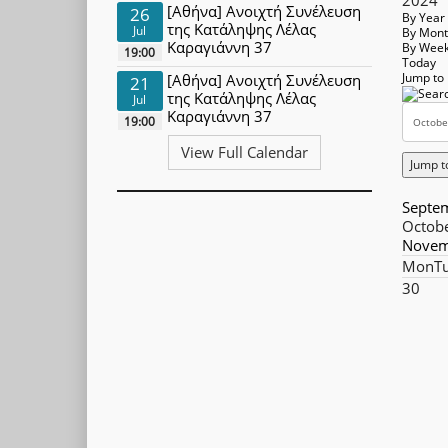
[Αθήνα] Ανοιχτή Συνέλευση
26
By Year
της Κατάληψης Λέλας
Jul
By Mon
Καραγιάννη 37
By Wee
19:00
Today
Jump to
[Αθήνα] Ανοιχτή Συνέλευση
21
της Κατάληψης Λέλας
Jul
Καραγιάννη 37
19:00
View Full Calendar
Jump t
Septe
Octob
Novem
Mon
T
30