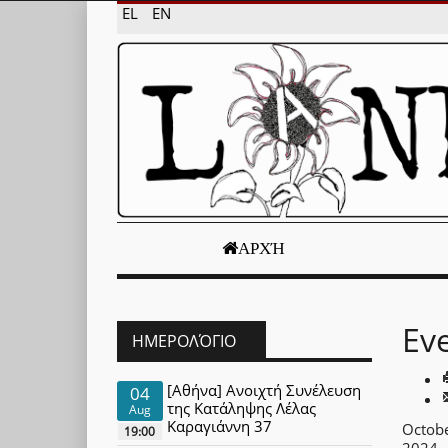
EL
EN
ΑΡΧΉ
Ev
ΗΜΕΡΟΛΌΓΙΟ
[Αθήνα] Ανοιχτή Συνέλευση
04
της Κατάληψης Λέλας
Aug
Καραγιάννη 37
Octobe
19:00
2024