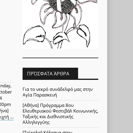
ΠΡΌΣΦΑΤΑ ΆΡΘΡΑ
nday,
Για το νεκρό συνάδελφό μας στην
ctober
Αγία Παρασκευή
4
:00pm
[Αθήνα] Πρόγραμμα 8ου
ήνα]
Ελευθεριακού Φεστιβάλ Κοινωνικής,
Ταξικής και Διεθνιστικής
ιχτή ...
Αλληλεγγύης
[Τρίκαλα] Κάλεσμα στην