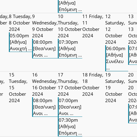
[Αθήνα]
Επόμενη ...
day,
8
Tuesday,
9
10
11
Friday,
12
13
ber
8 October
Wednesday,
Thursday,
11
Saturday,
Sun
2024
9 October
10 October
October
12
13
05:00pm
2024
2024
2024
October
Oct
[Αθήνα]
08:00pm
07:30pm
2024
202
Ανοιχτή ...
[Θεσ/νικη]
[Αθήνα]
06:00pm
07
Ανοι ...
Επόμενη ...
[Αθήνα]
[Αθ
Συνέλευ
Ανο
...
15
16
17
18
Friday,
19
20
y,
Tuesday,
Wednesday,
Thursday,
18
Saturday,
Sun
15
16 October
17 October
October
19
20
er
October
2024
2024
2024
October
Oct
2024
08:00pm
07:00pm
2024
202
[Θεσ/νικη]
[Θεσ/νικη]
07
Ανοι ...
Ανοι ...
[Αθ
Ανο
07:30pm
[Αθήνα]
Επόμενη ...