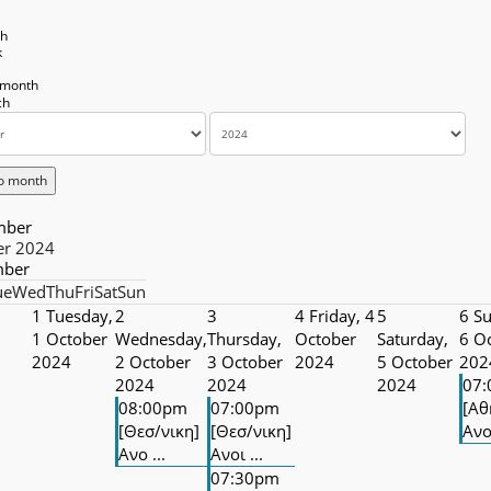
th
k
 month
o month
mber
er 2024
ber
ue
Wed
Thu
Fri
Sat
Sun
1
Tuesday,
2
3
4
Friday, 4
5
6
Su
1 October
Wednesday,
Thursday,
October
Saturday,
6 O
2024
2 October
3 October
2024
5 October
202
2024
2024
2024
07
08:00pm
07:00pm
[Αθ
[Θεσ/νικη]
[Θεσ/νικη]
Ανο
Ανο ...
Ανοι ...
07:30pm