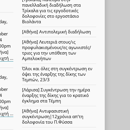
πανελλαδική διαδήλωση στα
Τρίκαλα για τις εργοδοτικές
δολοφονίες στο εργοστάσιο
day,
Βιολάντα
[Αθήνα] Αντιπολεμική διαδήλωση
ober
4
[Αθήνα] Λευτεριά στους/ις
:00pm
προφυλακισμένους/ες αγωνιστές/
ήνα]
τριες για την υπόθεση των
ιχτή ...
Αμπελοκήπων
Όλοι και όλες στη συγκέντρωση εν
όψει της έναρξης της δίκης των
day,
Τεμπών, 23/3
ober
[Λάρισα] Συγκέντρωση την ημέρα
4
έναρξης της δίκης για το κρατικό
έγκλημα στα Τέμπη
:00pm
ήνα]
[Αθήνα] Αντιφασιστική
ιχτή ...
συγκέντρωση|12χρόνια απ'τη
δολοφονία του Π.Φύσσα