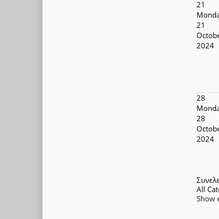
21
Monda
21
Octob
2024
28
Monda
28
Octob
2024
Συνελ
All Cat
Show e