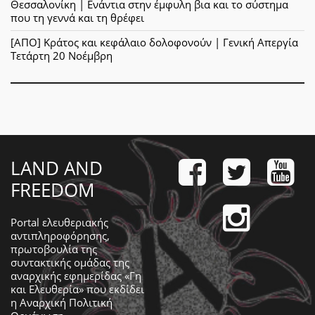
Θεσσαλονίκη | Ενάντια στην έμφυλη βια και το σύστημα
που τη γεννά και τη θρέφει
[ΑΠΟ] Κράτος και κεφάλαιο δολοφονούν | Γενική Απεργία
Τετάρτη 20 Νοέμβρη
LAND AND
FREEDOM
Portal ελευθεριακής
αντιπληροφόρησης,
πρωτοβουλία της
συντακτικής ομάδας της
αναρχικής εφημερίδας «Γη
και Ελευθερία» που εκδίδει
η
Αναρχική Πολιτική