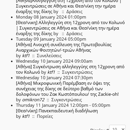
[Αθήνα]Αλληλεγγύη στη 12χρονη από τον Κολωνό |
Συγκεντρώσεις σε Αθήνα και Θεσ/νίκη την ημέρα
έναρξης της δίκης
by
:: Δράσεις
Monday 08 January 2024 01:00pm
[Θεσ/νικη] Αλληλεγγύη στη 12χρονη από τον Κολωνό
| Συγκεντρώσεις σε Αθήνα και Θεσ/νίκη την ημέρα
έναρξης της δίκης
by
:: Δράσεις
Tuesday 09 January 2024 05:00pm
[Αθήνα] Ανοιχτή συνέλευση της Πρωτοβουλίας
Αναρχικών Φοιτητών/-τριών Αθήνας
by
ktf1
:: Συνελεύσεις
Wednesday 10 January 2024 09:00am
[Αθήνα] Συγκέντρωση αλληλεγγύης στη 12χρονη από
τον Κολωνό
by
ktf1
:: Συγκεντρώσεις
Wednesday 10 January 2024 07:30pm
[Αθήνα] Μικροφωνική Παρέμβαση εν όψει της
συνέχειας της δίκης σε δεύτερο βαθμό των
δολοφόνων του Ζακ Κωστόπουλου/ της Zackie-oh!
by
omikron72
:: Συγκεντρώσεις
Thursday 11 January 2024 12:00pm - 05:00pm
[Θεσ/νίκη] Πανεκπαιδευτική διαδήλωση
by
ktf1
:: Πορείες
Pagination List Limit