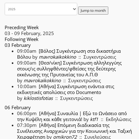
Jump to month
Preceding Week
03 - 09 February, 2025
Following Week
03 February
09:00am
[Βόλος] Συγκέντρωση στα δικαστήρια
Βόλου
by
mavrokaikokkino
:: Συγκεντρώσεις
09:00am
[Θεσ/νίκη] Συγκέντρωση αλληλεγγύης
στους/ις συλληφθέντες/φθείσες της δεύτερης
εκκένωσης της Πρυτανείας του Α.Π.Θ
by
mavrokaikokkino
:: Συγκεντρώσεις
10:00am
[Αθήνα] Συγκέντρωση ενάντια στις
εκδικητικές απολύσεις στο Documento
by
kiklostisfotias
:: Συγκεντρώσεις
06 February
06:00pm
[Αθήνα] Συναυλία | Εξώ το Ωνάσειο από
την Κυψέλη και κάθε γειτονιά!
by
ktf1
:: Εκδηλώσεις
07:30pm
[Αθήνα] Επόμενη διαδικασία της
Συνέλευσης Αναρχικών για την Κοινωνική και Ταξική
Χειραφέτηση
by
omikron72
:: Συνελεύσεις