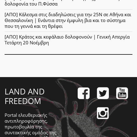
δολοφονία του Π.Φύσσα
[ΑΠΟ] Κάλεσμα στις διαδηλώσεις για την 25Ν σε Αθήνα και
Θεσσαλονίκη | Ενάντια στην έμφυλη βια και το σύστημα
που τη γεννά και τη θρέφει
[ΑΠΟ] Κράτος και κεφάλαιο δολοφονούν | Γενική Απεργία
Τετάρτη 20 Νοέμβρη
LAND AND
FREEDOM
Portal ελευθεριακής
αντιπληροφόρησης,
πρωτοβουλία της
συντακτικής ομάδας της