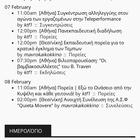
07 February
11:00am
[Αθήνα] Συγκέντρωση αλληλεγγύης στον
αγώνα των εργαζομένων στην Teleperformance
by
ktf1
:: Συγκεντρώσεις
12:00pm
[Αθήνα] Πανεκπαιδευτική διαδήλωση
by
ktf1
:: Πορείες
12:00pm
[Θεσ/νίκη] Εκπαιδευτική πορεία για το
κρατικό έγκλημα των Τεμπων
by
mavrokaikokkino
:: Πορείες
07:30pm
[Αθήνα] Βιλιοπαρουσίαση: "Οι
βαμβακοσυλλέκτες" του B. Traven
by
ktf1
:: Εκδηλώσεις
08 February
11:00am
[Αθήνα] Πορεία | Εξώ το Ωνάσειο από την
Κυψέλη και κάθε γειτονιά!
by
ktf1
:: Πορείες
02:00pm
[Θεσ/νίκη] Ανοιχτή Συνέλευση της Α.Σ.Φ
"Quieta Movere"
by
mavrokaikokkino
:: Συνελεύσεις
ΗΜΕΡΟΛΌΓΙΟ