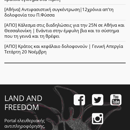
[Αθήνα] Αντιφασιστική συγκέντρωση|12χρόνια απ'τη
δολοφονία του Π.Φύσσα
[ΑΠΟ] Κάλεσμα στις διαδηλώσεις για την 25Ν σε Αθήνα και
Θεσσαλονίκη | Ενάντια στην έμφυλη βια και το σύστημα
που τη γεννά και τη θρέφει
[ΑΠΟ] Κράτος και κεφάλαιο δολοφονούν | Γενική Απεργία
Τετάρτη 20 Νοέμβρη
LAND AND
FREEDOM
Portal ελευθεριακής
αντιπληροφόρησης,