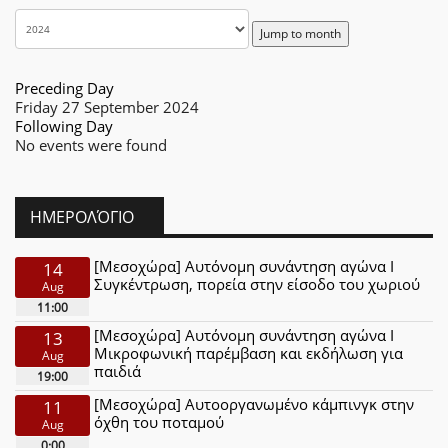
Jump to month
Preceding Day
Friday 27 September 2024
Following Day
No events were found
ΗΜΕΡΟΛΌΓΙΟ
[Μεσοχώρα] Αυτόνομη συνάντηση αγώνα Ι
14
Συγκέντρωση, πορεία στην είσοδο του χωριού
Aug
11:00
[Μεσοχώρα] Αυτόνομη συνάντηση αγώνα Ι
13
Μικροφωνική παρέμβαση και εκδήλωση για
Aug
παιδιά
19:00
[Μεσοχώρα] Αυτοοργανωμένο κάμπινγκ στην
11
όχθη του ποταμού
Aug
0:00