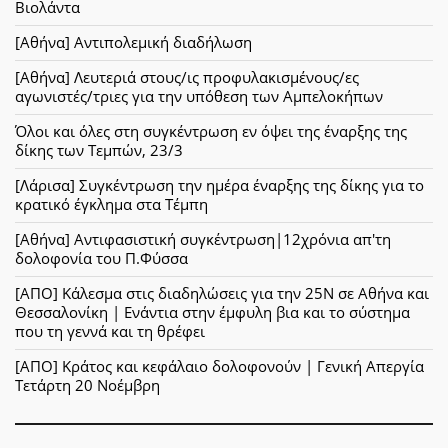
Βιολάντα
[Αθήνα] Αντιπολεμική διαδήλωση
[Αθήνα] Λευτεριά στους/ις προφυλακισμένους/ες
αγωνιστές/τριες για την υπόθεση των Αμπελοκήπων
Όλοι και όλες στη συγκέντρωση εν όψει της έναρξης της
δίκης των Τεμπών, 23/3
[Λάρισα] Συγκέντρωση την ημέρα έναρξης της δίκης για το
κρατικό έγκλημα στα Τέμπη
[Αθήνα] Αντιφασιστική συγκέντρωση|12χρόνια απ'τη
δολοφονία του Π.Φύσσα
[ΑΠΟ] Κάλεσμα στις διαδηλώσεις για την 25Ν σε Αθήνα και
Θεσσαλονίκη | Ενάντια στην έμφυλη βια και το σύστημα
που τη γεννά και τη θρέφει
[ΑΠΟ] Κράτος και κεφάλαιο δολοφονούν | Γενική Απεργία
Τετάρτη 20 Νοέμβρη