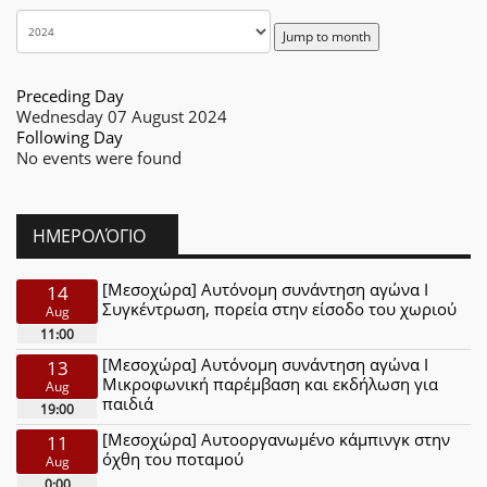
Jump to month
Preceding Day
Wednesday 07 August 2024
Following Day
No events were found
ΗΜΕΡΟΛΌΓΙΟ
[Μεσοχώρα] Αυτόνομη συνάντηση αγώνα Ι
14
Συγκέντρωση, πορεία στην είσοδο του χωριού
Aug
11:00
[Μεσοχώρα] Αυτόνομη συνάντηση αγώνα Ι
13
Μικροφωνική παρέμβαση και εκδήλωση για
Aug
παιδιά
19:00
[Μεσοχώρα] Αυτοοργανωμένο κάμπινγκ στην
11
όχθη του ποταμού
Aug
0:00