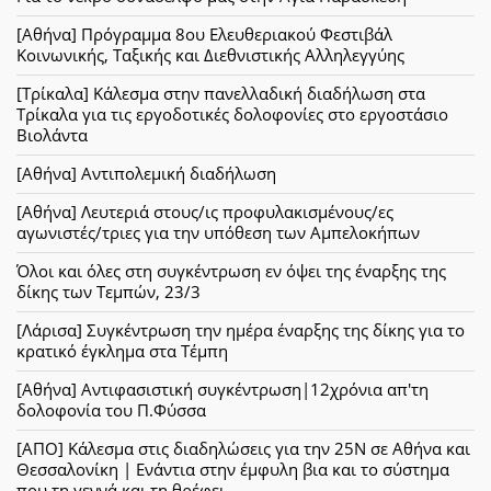
[Αθήνα] Πρόγραμμα 8ου Ελευθεριακού Φεστιβάλ
Κοινωνικής, Ταξικής και Διεθνιστικής Αλληλεγγύης
[Τρίκαλα] Κάλεσμα στην πανελλαδική διαδήλωση στα
Τρίκαλα για τις εργοδοτικές δολοφονίες στο εργοστάσιο
Βιολάντα
[Αθήνα] Αντιπολεμική διαδήλωση
[Αθήνα] Λευτεριά στους/ις προφυλακισμένους/ες
αγωνιστές/τριες για την υπόθεση των Αμπελοκήπων
Όλοι και όλες στη συγκέντρωση εν όψει της έναρξης της
δίκης των Τεμπών, 23/3
[Λάρισα] Συγκέντρωση την ημέρα έναρξης της δίκης για το
κρατικό έγκλημα στα Τέμπη
[Αθήνα] Αντιφασιστική συγκέντρωση|12χρόνια απ'τη
δολοφονία του Π.Φύσσα
[ΑΠΟ] Κάλεσμα στις διαδηλώσεις για την 25Ν σε Αθήνα και
Θεσσαλονίκη | Ενάντια στην έμφυλη βια και το σύστημα
που τη γεννά και τη θρέφει